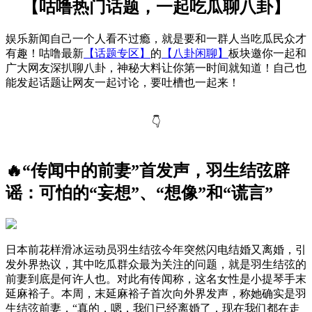
【咕噜热门话题，一起吃瓜聊八卦】
娱乐新闻自己一个人看不过瘾，就是要和一群人当吃瓜民众才
有趣！咕噜最新
【话题专区】
的
【八卦闲聊】
板块邀你一起和
广大网友深扒聊八卦，神秘大料让你第一时间就知道！自己也
能发起话题让网友一起讨论，要吐槽也一起来！
👇
🔥“传闻中的前妻”首发声，羽生结弦辟
谣：可怕的“妄想”、“想像”和“谎言”
日本前花样滑冰运动员羽生结弦今年突然闪电结婚又离婚，引
发外界热议，其中吃瓜群众最为关注的问题，就是羽生结弦的
前妻到底是何许人也。对此有传闻称，这名女性是小提琴手末
延麻裕子。本周，末延麻裕子首次向外界发声，称她确实是羽
生结弦前妻，“真的，嗯，我们已经离婚了，现在我们都在走