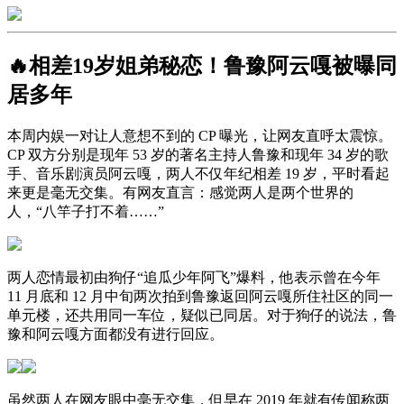
🔥相差19岁姐弟秘恋！鲁豫阿云嘎被曝同
居多年
本周内娱一对让人意想不到的 CP 曝光，让网友直呼太震惊。
CP 双方分别是现年 53 岁的著名主持人鲁豫和现年 34 岁的歌
手、音乐剧演员阿云嘎，两人不仅年纪相差 19 岁，平时看起
来更是毫无交集。有网友直言：感觉两人是两个世界的
人，“八竿子打不着……”
两人恋情最初由狗仔“追瓜少年阿飞”爆料，他表示曾在今年
11 月底和 12 月中旬两次拍到鲁豫返回阿云嘎所住社区的同一
单元楼，还共用同一车位，疑似已同居。对于狗仔的说法，鲁
豫和阿云嘎方面都没有进行回应。
虽然两人在网友眼中毫无交集，但早在 2019 年就有传闻称两