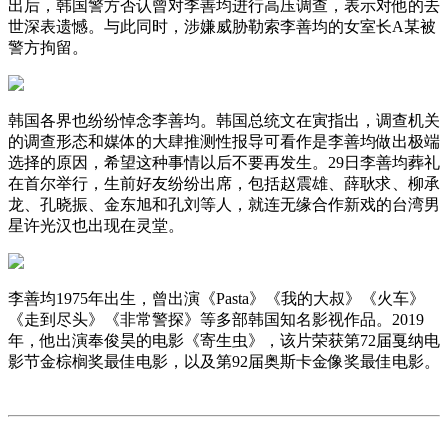
出后，韩国警方否认曾对李善均进行高压调查，表示对他的去
世深表遗憾。与此同时，涉嫌威胁勒索李善均的女室长A某被
警方拘留。
韩国各界也纷纷悼念李善均。韩国总统文在寅指出，调查机关
的调查形态和媒体的大肆推测性报导可看作是李善均做出极端
选择的原因，希望这种事情以后不要再发生。29日李善均葬礼
在首尔举行，生前好友纷纷出席，包括赵震雄、薛耿求、柳承
龙、孔晓振、金东旭和孔刘等人，就连无缘合作新戏的台湾男
星许光汉也出现在灵堂。
李善均1975年出生，曾出演《Pasta》《我的大叔》《火车》
《走到尽头》《非常警探》等多部韩国知名影视作品。2019
年，他出演奉俊昊的电影《寄生虫》，该片荣获第72届戛纳电
影节金棕榈奖最佳电影，以及第92届奥斯卡金像奖最佳电影。