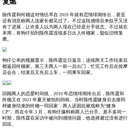
复燃
陈伟霆和何穗这对情侣早在 2019 年就有恋情绯闻传出，甚至
还有消息称两人连家长都见过了。不过这段感情后来似乎又没
有了进展，让许多人以为两人现在已经是分手状态。不过就在
本周，有狗仔拍到陈伟霆连续多日出入何穗家，疑似旧情复
燃。
狗仔公布的视频显示，陈伟霆近日返京，连续两天工作结束后
都返回何穗家。第三天两人一前一后出门，忙完工作后在按摩
店会合，结束后又先后上车，一同乘车回家。
回顾两人的恋爱时间线，2019 年恋情绯闻传出后，陈伟霆和
何穗又在 2021 年夏天被拍到同框。当时陈伟霆健身后去接同
样健身结束的何穗一同回家，两人还因此被戏称为“健身
CP”。而在今年 3 月，有狗仔爆料称两人已分手。差不多同一
时期，陈伟霆在采访中被问到感情问题，他选择避过没有进行
回应。