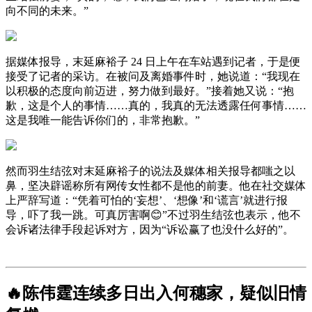
向不同的未来。”
据媒体报导，末延麻裕子 24 日上午在车站遇到记者，于是便
接受了记者的采访。在被问及离婚事件时，她说道：“我现在
以积极的态度向前迈进，努力做到最好。”接着她又说：“抱
歉，这是个人的事情……真的，我真的无法透露任何事情……
这是我唯一能告诉你们的，非常抱歉。”
然而羽生结弦对末延麻裕子的说法及媒体相关报导都嗤之以
鼻，坚决辟谣称所有网传女性都不是他的前妻。他在社交媒体
上严辞写道：“凭着可怕的‘妄想’、‘想像’和‘谎言’就进行报
导，吓了我一跳。可真厉害啊😊”不过羽生结弦也表示，他不
会诉诸法律手段起诉对方，因为“诉讼赢了也没什么好的”。
🔥陈伟霆连续多日出入何穗家，疑似旧情