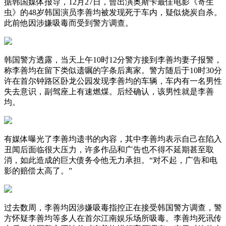
据韩国媒体报导，12月27日，曾出演奥斯卡最佳电影《寄生
虫》的48岁韩国演员李善均被发现死于车内，疑似烧炭自杀。
此前他因涉嫌吸毒而受到警方调查。
韩国警方透露，当天上午10时12分警方接到李善均妻子报警，
称李善均在留下类似遗嘱的字条后离家。警方随后于10时30分
许在首尔钟路区卧龙公园发现李善均的车辆，车内有一名男性
失去意识，副驾座上有速燃煤。后经确认，该男性就是李善
均。
有媒体曝光了李善均遗书的内容，其中李善均表示自己在陷入
丑闻后面临很大压力，许多作品和广告也不得不延期甚至取
消，如此造成的巨大债务令他无力承担。“对不起，广告和电
影的赔偿太高了。”
过去数周，李善均因涉嫌吸毒指控正在接受韩国警方调查，警
方怀疑李善均等多人在首尔江南娱乐场所吸毒。李善均死讯传