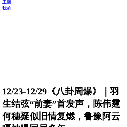
工商
我的
12/23-12/29《八卦周爆》｜羽
生结弦“前妻”首发声，陈伟霆
何穗疑似旧情复燃，鲁豫阿云