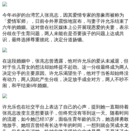
今年49岁的台湾艺人张兆志，因其爱情专家的形象而被称为
「爱情军师」，日前令外界震惊地宣布，与妻子许允乐结束了
六年的婚姻。这对曾在社区媒体上公开展现恩爱的夫妻，表示
分歧在于生育问题，两人未能在是否要孩子的问题上达成共
识，最终选择尊重彼此，决定分道扬镳。
在这段婚姻中，张兆志曾透露，他对许允乐的爱从未减退，但
对于生儿育女的想法却始终提不起劲。这一分歧最终成为两人
决定分手的主要原因。许允乐渴望生子，他对于当爸却始终没
有动力，两人因此产生分歧，决定放手成全对方，两人不吵不
闹，和平结束6年婚姻。
许允乐也在社交平台上表达了自己的心声，提到她一直期待着
张兆志改变主意想要孩子，但终究没有等到这一天。随着时间
的流逝，如今她已经37岁，面临生育年龄的压力，她选择勇敢
地放手。她坦言曾经有长达半年的时间，一想到就会哭成水龙