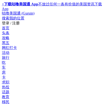
×
下载咕噜美国通 App
不放过任何一条有价值的美国资讯
下载
App
咕噜美国通 (Guruin)
搜索
我的位置
登录 / 注册
首页
头条
攻略
黑五
网红打卡
活动
旅行
吃
车
房
卡
求职
热投
话题
教育
移民