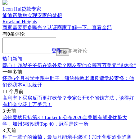
Leon Hui贷款专家
能够帮助您实现安家的梦想
Rowland Heights
商家需要更多曝光？认证商家了解一下。
查看全部
有
0
条评论
登录
后参与评论
评论
热门新闻
暖心！78岁爷爷仍在送外卖？网友帮他众筹百万美元“退休金”
一年多前
怀孕6个月被学生踢中肚子，纽约特教老师反遭学校责怪：他
们说我本可以躲开
11 个月前
高利率下买房反而更好砍价？专家公开6个省钱方法，谈得好
有机会少花上万美元！
3 天前
哈佛竟然只排第3！LinkedIn公布2026全美最有就业优势大
学，加州5校闯进Top 40，冠军是这一所
3 天前
种了一辈子的葡萄，最后只能亲手烧掉！加州葡萄酒业陷寒