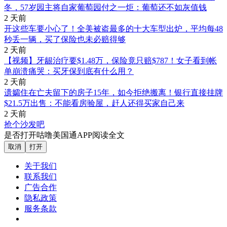
冬，57岁园主将自家葡萄园付之一炬：葡萄还不如灰值钱
2 天前
开这些车要小心了！全美被盗最多的十大车型出炉，平均每48
秒丢一辆，买了保险也未必赔得够
2 天前
【视频】牙龈治疗要$1.48万，保险竟只赔$787！女子看到帐
单崩溃痛哭：买牙保到底有什么用？
2 天前
遗孀住在亡夫留下的房子15年，如今拒绝搬离！银行直接挂牌
$21.5万出售：不能看房验屋，赶人还得买家自己来
2 天前
抢个沙发吧
是否打开咕噜美国通APP阅读全文
取消
打开
关于我们
联系我们
广告合作
隐私政策
服务条款