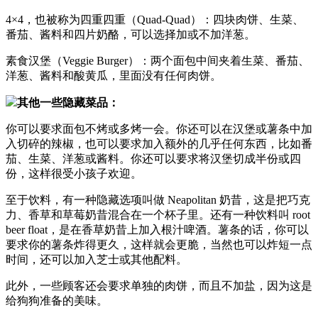
4×4，也被称为四重四重（Quad-Quad）：四块肉饼、生菜、
番茄、酱料和四片奶酪，可以选择加或不加洋葱。
素食汉堡（Veggie Burger）：两个面包中间夹着生菜、番茄、
洋葱、酱料和酸黄瓜，里面没有任何肉饼。
其他一些隐藏菜品：
你可以要求面包不烤或多烤一会。你还可以在汉堡或薯条中加
入切碎的辣椒，也可以要求加入额外的几乎任何东西，比如番
茄、生菜、洋葱或酱料。你还可以要求将汉堡切成半份或四
份，这样很受小孩子欢迎。
至于饮料，有一种隐藏选项叫做 Neapolitan 奶昔，这是把巧克
力、香草和草莓奶昔混合在一个杯子里。还有一种饮料叫 root
beer float，是在香草奶昔上加入根汁啤酒。薯条的话，你可以
要求你的薯条炸得更久，这样就会更脆，当然也可以炸短一点
时间，还可以加入芝士或其他配料。
此外，一些顾客还会要求单独的肉饼，而且不加盐，因为这是
给狗狗准备的美味。