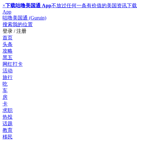
×
下载咕噜美国通 App
不放过任何一条有价值的美国资讯
下载
App
咕噜美国通 (Guruin)
搜索
我的位置
登录 / 注册
首页
头条
攻略
黑五
网红打卡
活动
旅行
吃
车
房
卡
求职
热投
话题
教育
移民