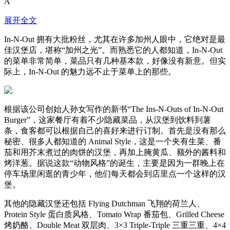
A
展开全文
In-N-Out 拥有大批粉丝，尤其在许多加州人眼中，它绝对是最
佳汉堡店，堪称“加州之光”。而熟悉它的人都知道，In-N-Out
的菜单非常简单，菜品只有几种基本款，好像没有新意。但实
际上，In-N-Out 的魅力远不止于菜单上的那些。
根据该公司创始人孙女写作的新书“The Ins-N-Outs of In-N-Out
Burger”，这家餐厅有着不少隐藏菜品，从汉堡到饮料到薯
条，食客都可以根据自己的喜好来进行订制。首先是没有那么
秘密、很多人都知道的 Animal Style，这是一个夹有生菜、番
茄和用芥末煮过的肉饼的汉堡，再加上腌黄瓜、额外的酱料和
烤洋葱。据说这款“动物风格”的诞生，主要是因为一群晚上在
停车场里闲逛的青少年，他们每天都会到店里点一个这样的汉
堡。
其他的隐藏汉堡还包括 Flying Dutchman 飞翔的荷兰人、
Protein Style 蛋白质风格、Tomato Wrap 番茄包、Grilled Cheese
烤奶酪、Double Meat 双层肉、3×3 Triple-Triple 三重三重、4×4