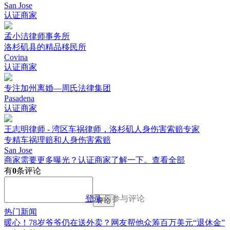
San Jose
认证商家
孟小洁律师事务所
洛杉矶县的精品移民所
Covina
认证商家
专注加州离婚—周氏法律集团
Pasadena
认证商家
王志明律师 - 湾区车祸律师，洛杉矶人身伤害索赔专家
专精车祸理赔和人身伤害索赔
San Jose
商家需要更多曝光？认证商家了解一下。
查看全部
有
0
条评论
登录
后参与评论
评论
热门新闻
暖心！78岁爷爷仍在送外卖？网友帮他众筹百万美元“退休金”