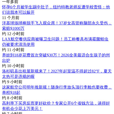
一年多前
怀孕6个月被学生踢中肚子，纽约特教老师反遭学校责怪：他
们说我本可以躲开
11 个月前
洋基球场球棒脱手飞入观众席！37岁女高管称脑部永久受伤，
索赔$1000万
约 12 小时前
LAX航空餐供应商被曝卫生问题！员工称餐具布满霉菌蛆虫
仍被要求清洗使用
约 11 小时前
养娃到18岁花费首次突破$30万！2026全美最适合生孩子的州
出炉
约 10 小时前
洛杉矶县出租屋新规来了！2027年起室温不得超过82°F，夏天
太热可是违规的喔
约 9 小时前
这家航空公司明年推新规！随身行李放头顶行李舱也要收费，
单程$18起
约 8 小时前
高利率下买房反而更好砍价？专家公开6个省钱方法，谈得好
有机会少花上万美元！
约 7 小时前