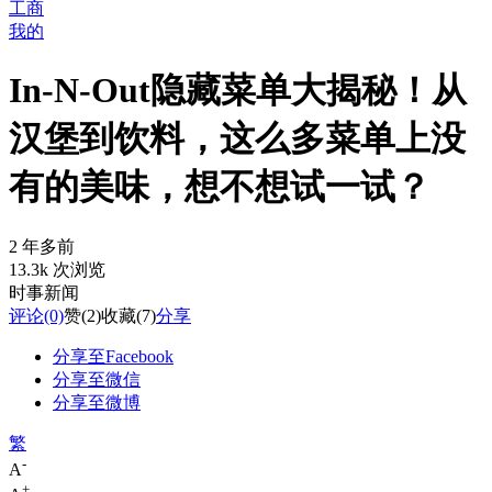
工商
我的
In-N-Out隐藏菜单大揭秘！从
汉堡到饮料，这么多菜单上没
有的美味，想不想试一试？
2 年多前
13.3k 次浏览
时事新闻
评论
(0)
赞
(2)
收藏
(7)
分享
分享至Facebook
分享至微信
分享至微博
繁
-
A
+