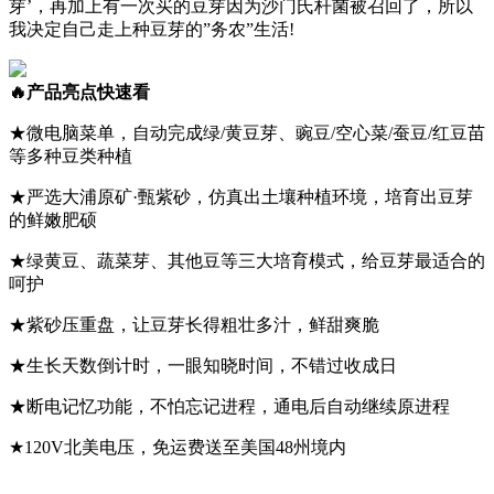
芽’，再加上有一次买的豆芽因为沙门氏杆菌被召回了，所以
我决定自己走上种豆芽的”务农”生活!
🔥产品亮点快速看
★微电脑菜单，自动完成绿/黄豆芽、豌豆/空心菜/蚕豆/红豆苗
等多种豆类种植
★严选大浦原矿·甄紫砂，仿真出土壤种植环境，培育出豆芽
的鲜嫩肥硕
★绿黄豆、蔬菜芽、其他豆等三大培育模式，给豆芽最适合的
呵护
★紫砂压重盘，让豆芽长得粗壮多汁，鲜甜爽脆
★生长天数倒计时，一眼知晓时间，不错过收成日
★断电记忆功能，不怕忘记进程，通电后自动继续原进程
★120V北美电压，免运费送至美国48州境内