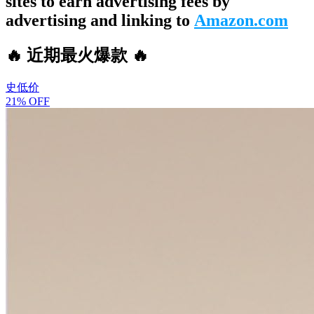
sites to earn advertising fees by
advertising and linking to
Amazon.com
🔥 近期最火爆款 🔥
史低价
21% OFF