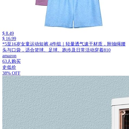
$ 8.49
$ 16.99
*5至16岁女童运动短裤 4件组｜轻量透气速干材质，附抽绳腰
头与口袋，适合篮球、足球、跑步及日常活动穿着810
amazon
63人购买
史低价
38% OFF