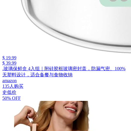
$ 19.99
$ 39.99
.玻璃保鲜盒 4入组｜附硅胶框玻璃密封盖，防漏气密、100%
无塑料设计，适合备餐与食物收纳
amazon
135人购买
史低价
50% OFF