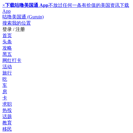
×
下载咕噜美国通 App
不放过任何一条有价值的美国资讯
下载
App
咕噜美国通 (Guruin)
搜索
我的位置
登录 / 注册
首页
头条
攻略
黑五
网红打卡
活动
旅行
吃
车
房
卡
求职
热投
话题
教育
移民