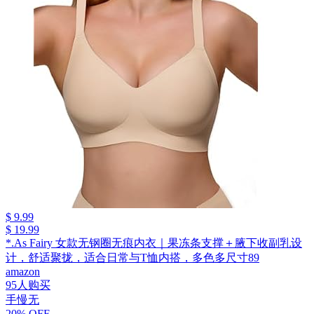
$ 9.99
$ 19.99
*.As Fairy 女款无钢圈无痕内衣｜果冻条支撑＋腋下收副乳设
计，舒适聚拢，适合日常与T恤内搭，多色多尺寸89
amazon
95人购买
手慢无
20% OFF