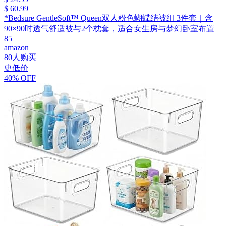
$ 60.99
*Bedsure GentleSoft™ Queen双人粉色蝴蝶结被组 3件套｜含
90×90吋透气舒适被与2个枕套，适合女生房与梦幻卧室布置
85
amazon
80人购买
史低价
40% OFF