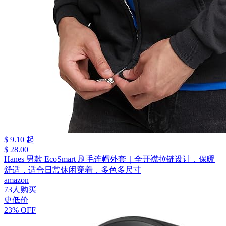
$ 9.10 起
$ 28.00
Hanes 男款 EcoSmart 刷毛连帽外套｜全开襟拉链设计，保暖
舒适，适合日常休闲穿着，多色多尺寸
amazon
73人购买
史低价
23% OFF