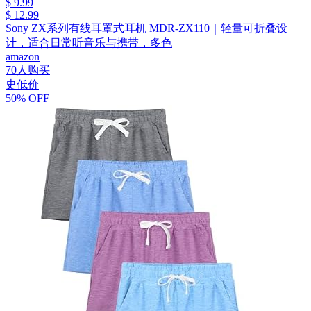
$ 9.99
$ 12.99
Sony ZX系列有线耳罩式耳机 MDR-ZX110｜轻量可折叠设
计，适合日常听音乐与携带，多色
amazon
70人购买
史低价
50% OFF