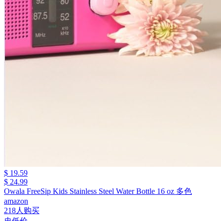
$ 19.59
$ 24.99
Owala FreeSip Kids Stainless Steel Water Bottle 16 oz 多色
amazon
218人购买
史低价