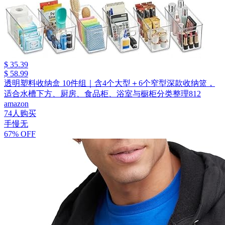
$ 35.39
$ 58.99
透明塑料收纳盒 10件组｜含4个大型＋6个窄型深款收纳篮，
适合水槽下方、厨房、食品柜、浴室与橱柜分类整理812
amazon
74人购买
手慢无
67% OFF