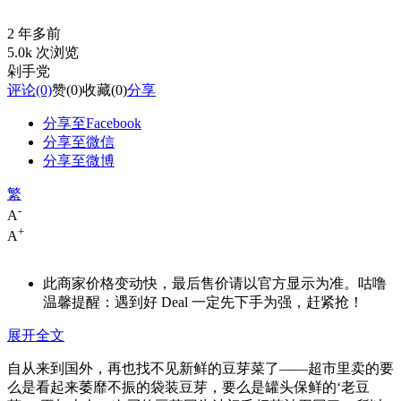
2 年多前
5.0k 次浏览
剁手党
评论
(0)
赞
(0)
收藏
(0)
分享
分享至Facebook
分享至微信
分享至微博
繁
-
A
+
A
此商家价格变动快，最后售价请以官方显示为准。咕噜
温馨提醒：遇到好 Deal 一定先下手为强，赶紧抢！
展开全文
自从来到国外，再也找不见新鲜的豆芽菜了——超市里卖的要
么是看起来萎靡不振的袋装豆芽，要么是罐头保鲜的‘老豆