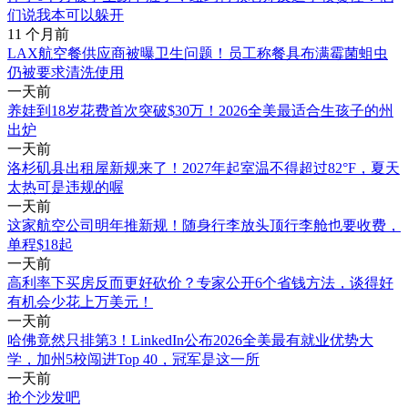
们说我本可以躲开
11 个月前
LAX航空餐供应商被曝卫生问题！员工称餐具布满霉菌蛆虫
仍被要求清洗使用
一天前
养娃到18岁花费首次突破$30万！2026全美最适合生孩子的州
出炉
一天前
洛杉矶县出租屋新规来了！2027年起室温不得超过82°F，夏天
太热可是违规的喔
一天前
这家航空公司明年推新规！随身行李放头顶行李舱也要收费，
单程$18起
一天前
高利率下买房反而更好砍价？专家公开6个省钱方法，谈得好
有机会少花上万美元！
一天前
哈佛竟然只排第3！LinkedIn公布2026全美最有就业优势大
学，加州5校闯进Top 40，冠军是这一所
一天前
抢个沙发吧