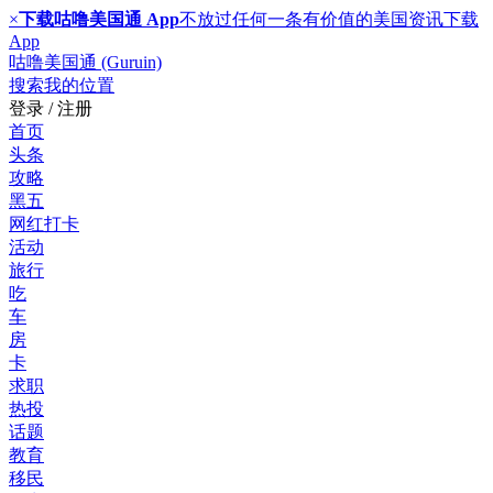
×
下载咕噜美国通 App
不放过任何一条有价值的美国资讯
下载
App
咕噜美国通 (Guruin)
搜索
我的位置
登录 / 注册
首页
头条
攻略
黑五
网红打卡
活动
旅行
吃
车
房
卡
求职
热投
话题
教育
移民