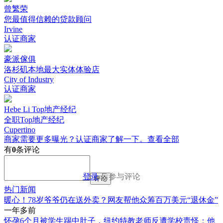
曾繁荣
您最值得信赖的贷款顾问
Irvine
认证商家
豪派傢俱
洛杉矶本地最大实体体验店
City of Industry
认证商家
Hebe Li Top地产经纪
全职Top地产经纪
Cupertino
商家需要更多曝光？认证商家了解一下。
查看全部
有
0
条评论
登录
后参与评论
评论
热门新闻
暖心！78岁爷爷仍在送外卖？网友帮他众筹百万美元“退休金”
一年多前
怀孕6个月被学生踢中肚子，纽约特教老师反遭学校责怪：他