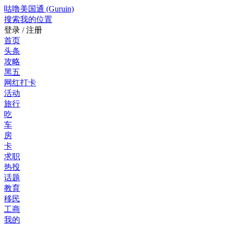
咕噜美国通 (Guruin)
搜索
我的位置
登录 / 注册
首页
头条
攻略
黑五
网红打卡
活动
旅行
吃
车
房
卡
求职
热投
话题
教育
移民
工商
我的