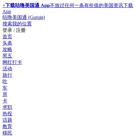
×
下载咕噜美国通 App
不放过任何一条有价值的美国资讯
下载
App
咕噜美国通 (Guruin)
搜索
我的位置
登录 / 注册
首页
头条
攻略
黑五
网红打卡
活动
旅行
吃
车
房
卡
求职
热投
话题
教育
移民