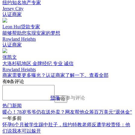
纽约知名地产专家
Jersey City
认证商家
Leon Hui贷款专家
能够帮助您实现安家的梦想
Rowland Heights
认证商家
张凯文
大洛杉矶地区 金牌经纪 专业 诚信
Rowland Heights
商家需要更多曝光？认证商家了解一下。
查看全部
有
0
条评论
登录
后参与评论
评论
热门新闻
暖心！78岁爷爷仍在送外卖？网友帮他众筹百万美元“退休金”
一年多前
怀孕6个月被学生踢中肚子，纽约特教老师反遭学校责怪：他
们说我本可以躲开