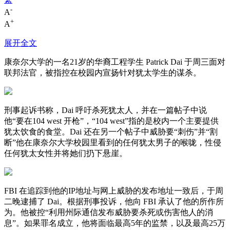
-
A
+
A
展开全文
康奈尔大学的一名21岁的华裔工程学生 Patrick Dai 于周三面对
联邦法官，被指控在校园内宣扬针对犹太学生的谋杀。
刑事起诉书称，Dai 呼吁杀死犹太人，并在一篇帖子中说
他“要在104 west 开枪”，“104 west”指的是校内一个主要提供
犹太饮食的食堂。Dai 还在另一个帖子中威胁要“刺伤”并“割
断”他在康奈尔大学校园里看到的任何犹太男子的喉咙，性侵
任何犹太女性并将她们扔下悬崖。
FBI 在追踪到他的IP地址与网上威胁的发布地址一致后，于周
二晚逮捕了 Dai。根据刑事投诉，他向 FBI 承认了他的所作所
为。他被控“利用州际通信发布威胁要杀死或伤害他人的消
息”。如果罪名成立，他将面临最高5年的监禁，以及最高25万