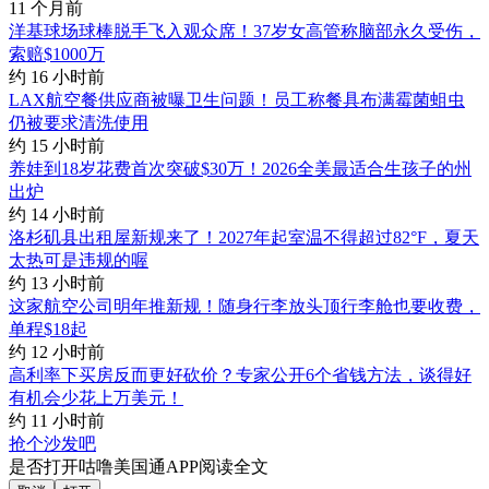
11 个月前
洋基球场球棒脱手飞入观众席！37岁女高管称脑部永久受伤，
索赔$1000万
约 16 小时前
LAX航空餐供应商被曝卫生问题！员工称餐具布满霉菌蛆虫
仍被要求清洗使用
约 15 小时前
养娃到18岁花费首次突破$30万！2026全美最适合生孩子的州
出炉
约 14 小时前
洛杉矶县出租屋新规来了！2027年起室温不得超过82°F，夏天
太热可是违规的喔
约 13 小时前
这家航空公司明年推新规！随身行李放头顶行李舱也要收费，
单程$18起
约 12 小时前
高利率下买房反而更好砍价？专家公开6个省钱方法，谈得好
有机会少花上万美元！
约 11 小时前
抢个沙发吧
是否打开咕噜美国通APP阅读全文