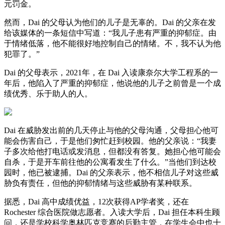
元罚金。
然而，Dai 的父母认为他们的儿子是无辜的。Dai 的父亲在发
给该媒体的一条短信中写道：“我儿子患有严重的抑郁症。由
于情绪低落，他不能很好地控制自己的情绪。不，我不认为他
犯罪了。”
Dai 的父母表示，2021年，在 Dai 入读康奈尔大学工程系的一
年后，他陷入了严重的抑郁症，他说他的儿子之前曾是一个成
绩优秀、乐于助人的人。
Dai 在威胁发出前的几天停止与他的父母沟通，父母担心他可
能会伤害自己，于是他们匆忙赶到校园。他的父亲说：“我妻
子多次给他打电话或发消息，但都没有答复。她担心他可能会
自杀，于是开车前往他的公寓看发生了什么。”当他们到达校
园时，他已被逮捕。Dai 的父亲表示，他不相信儿子对这些威
胁负有责任，但他的抑郁情绪与这些威胁有某种联系。
据悉，Dai 高中成绩优益，12次获得AP学者奖，还在
Rochester 综合医院做志愿者。入读大学后，Dai 担任本科生顾
问，还是学校科学奥林匹克竞赛的后勤主管，在学生会中也十