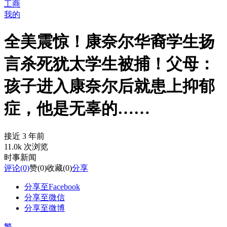
工商
我的
全美震惊！康奈尔华裔学生扬
言杀死犹太学生被捕！父母：
孩子进入康奈尔后就患上抑郁
症，他是无辜的……
接近 3 年前
11.0k 次浏览
时事新闻
评论
(0)
赞
(0)
收藏
(0)
分享
分享至Facebook
分享至微信
分享至微博
繁