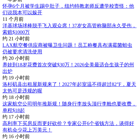
怀孕6个月被学生踢中肚子，纽约特教老师反遭学校责怪：他
们说我本可以躲开
11 个月前
洋基球场球棒脱手飞入观众席！37岁女高管称脑部永久受伤，
索赔$1000万
约 21 小时前
LAX航空餐供应商被曝卫生问题！员工称餐具布满霉菌蛆虫
仍被要求清洗使用
约 20 小时前
养娃到18岁花费首次突破$30万！2026全美最适合生孩子的州
出炉
约 19 小时前
洛杉矶县出租屋新规来了！2027年起室温不得超过82°F，夏天
太热可是违规的喔
约 18 小时前
这家航空公司明年推新规！随身行李放头顶行李舱也要收费，
单程$18起
约 17 小时前
高利率下买房反而更好砍价？专家公开6个省钱方法，谈得好
有机会少花上万美元！
约 16 小时前