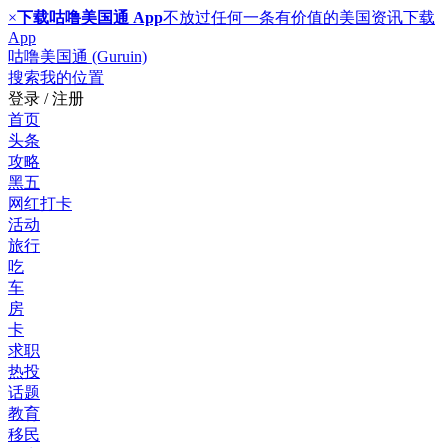
×
下载咕噜美国通 App
不放过任何一条有价值的美国资讯
下载
App
咕噜美国通 (Guruin)
搜索
我的位置
登录 / 注册
首页
头条
攻略
黑五
网红打卡
活动
旅行
吃
车
房
卡
求职
热投
话题
教育
移民