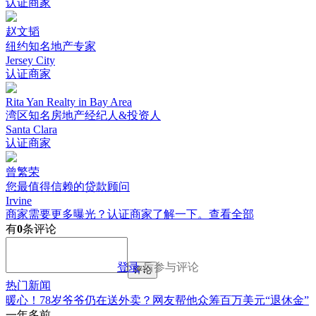
认证商家
赵文韬
纽约知名地产专家
Jersey City
认证商家
Rita Yan Realty in Bay Area
湾区知名房地产经纪人&投资人
Santa Clara
认证商家
曾繁荣
您最值得信赖的贷款顾问
Irvine
商家需要更多曝光？认证商家了解一下。
查看全部
有
0
条评论
登录
后参与评论
评论
热门新闻
暖心！78岁爷爷仍在送外卖？网友帮他众筹百万美元“退休金”
一年多前