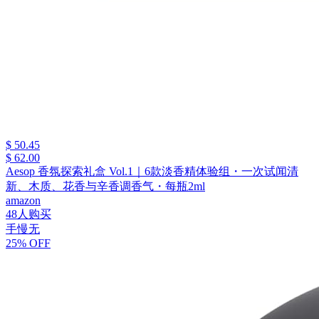
$ 50.45
$ 62.00
Aesop 香氛探索礼盒 Vol.1｜6款淡香精体验组・一次试闻清
新、木质、花香与辛香调香气・每瓶2ml
amazon
48人购买
手慢无
25% OFF