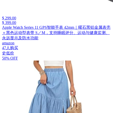
$ 299.00
$ 399.00
Apple Watch Series 11 GPS智能手表 42mm｜曜石黑铝金属表壳
＋黑色运动型表带 S／M，支持睡眠评分、运动与健康监测、
永远显示及防水功能
amazon
47人购买
史低价
50% OFF