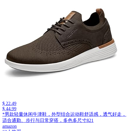
$ 22.49
$ 44.99
*男款轻量休闲牛津鞋，外型结合运动鞋舒适感，透气好走，
适合通勤、步行与日常穿搭，多色多尺寸821
amazon