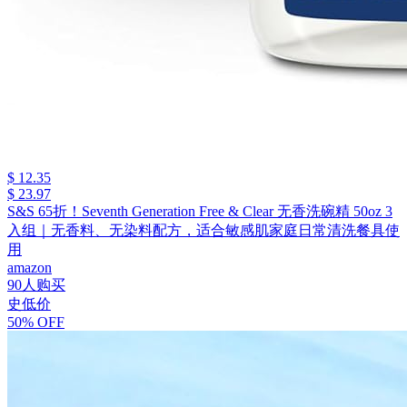
$ 12.35
$ 23.97
S&S 65折！Seventh Generation Free & Clear 无香洗碗精 50oz 3
入组｜无香料、无染料配方，适合敏感肌家庭日常清洗餐具使
用
amazon
90人购买
史低价
50% OFF