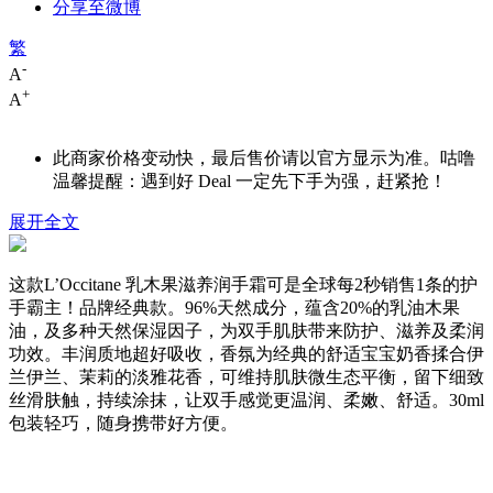
分享至微博
繁
-
A
+
A
此商家价格变动快，最后售价请以官方显示为准。咕噜
温馨提醒：遇到好 Deal 一定先下手为强，赶紧抢！
展开全文
这款L’Occitane 乳木果滋养润手霜可是全球每2秒销售1条的护
手霸主！品牌经典款。96%天然成分，蕴含20%的乳油木果
油，及多种天然保湿因子，为双手肌肤带来防护、滋养及柔润
功效。丰润质地超好吸收，香氛为经典的舒适宝宝奶香揉合伊
兰伊兰、茉莉的淡雅花香，可维持肌肤微生态平衡，留下细致
丝滑肤触，持续涂抹，让双手感觉更温润、柔嫩、舒适。30ml
包装轻巧，随身携带好方便。