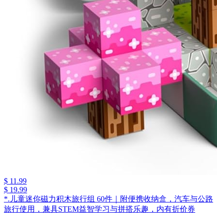
$ 11.99
$ 19.99
*.儿童迷你磁力积木旅行组 60件｜附便携收纳盒，汽车与公路
旅行使用，兼具STEM益智学习与拼搭乐趣，内有折价券