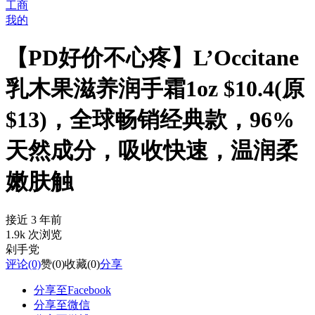
工商
我的
【PD好价不心疼】L’Occitane
乳木果滋养润手霜1oz $10.4(原
$13)，全球畅销经典款，96%
天然成分，吸收快速，温润柔
嫩肤触
接近 3 年前
1.9k 次浏览
剁手党
评论
(0)
赞
(0)
收藏
(0)
分享
分享至Facebook
分享至微信