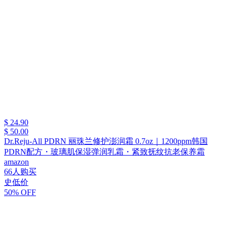
$ 24.90
$ 50.00
Dr.Reju-All PDRN 丽珠兰修护澎润霜 0.7oz｜1200ppm韩国
PDRN配方・玻璃肌保湿弹润乳霜・紧致抚纹抗老保养霜
amazon
66人购买
史低价
50% OFF