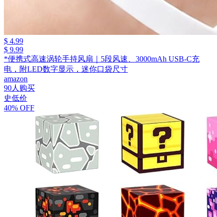
$ 4.99
$ 9.99
*便携式高速涡轮手持风扇｜5段风速、3000mAh USB-C充
电，附LED数字显示，迷你口袋尺寸
amazon
90人购买
史低价
40% OFF