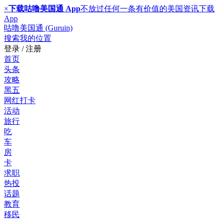
×
下载咕噜美国通 App
不放过任何一条有价值的美国资讯
下载
App
咕噜美国通 (Guruin)
搜索
我的位置
登录 / 注册
首页
头条
攻略
黑五
网红打卡
活动
旅行
吃
车
房
卡
求职
热投
话题
教育
移民