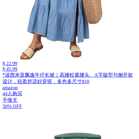
$ 22.99
$ 45.99
*波西米亚飘逸牛仔长裙｜高腰松紧腰头、A字版型与侧开衩
设计，轻盈舒适好穿搭，多色多尺寸810
amazon
44人购买
手慢无
50% OFF