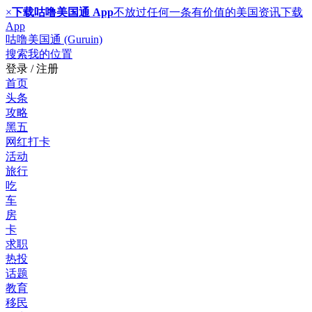
×
下载咕噜美国通 App
不放过任何一条有价值的美国资讯
下载
App
咕噜美国通 (Guruin)
搜索
我的位置
登录 / 注册
首页
头条
攻略
黑五
网红打卡
活动
旅行
吃
车
房
卡
求职
热投
话题
教育
移民