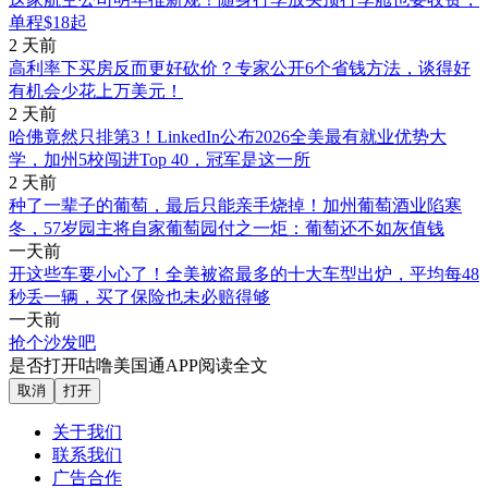
单程$18起
2 天前
高利率下买房反而更好砍价？专家公开6个省钱方法，谈得好
有机会少花上万美元！
2 天前
哈佛竟然只排第3！LinkedIn公布2026全美最有就业优势大
学，加州5校闯进Top 40，冠军是这一所
2 天前
种了一辈子的葡萄，最后只能亲手烧掉！加州葡萄酒业陷寒
冬，57岁园主将自家葡萄园付之一炬：葡萄还不如灰值钱
一天前
开这些车要小心了！全美被盗最多的十大车型出炉，平均每48
秒丢一辆，买了保险也未必赔得够
一天前
抢个沙发吧
是否打开咕噜美国通APP阅读全文
取消
打开
关于我们
联系我们
广告合作