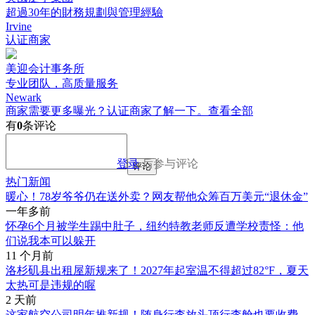
超過30年的財務規劃與管理經驗
Irvine
认证商家
美迎会计事务所
专业团队，高质量服务
Newark
商家需要更多曝光？认证商家了解一下。
查看全部
有
0
条评论
登录
后参与评论
评论
热门新闻
暖心！78岁爷爷仍在送外卖？网友帮他众筹百万美元“退休金”
一年多前
怀孕6个月被学生踢中肚子，纽约特教老师反遭学校责怪：他
们说我本可以躲开
11 个月前
洛杉矶县出租屋新规来了！2027年起室温不得超过82°F，夏天
太热可是违规的喔
2 天前
这家航空公司明年推新规！随身行李放头顶行李舱也要收费，