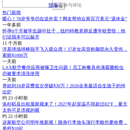
登录
后参与评论
评论
热门新闻
暖心！78岁爷爷仍在送外卖？网友帮他众筹百万美元“退休金”
一年多前
怀孕6个月被学生踢中肚子，纽约特教老师反遭学校责怪：他
们说我本可以躲开
11 个月前
洋基球场球棒脱手飞入观众席！37岁女高管称脑部永久受伤，
索赔$1000万
一天前
LAX航空餐供应商被曝卫生问题！员工称餐具布满霉菌蛆虫
仍被要求清洗使用
一天前
养娃到18岁花费首次突破$30万！2026全美最适合生孩子的州
出炉
约 23 小时前
洛杉矶县出租屋新规来了！2027年起室温不得超过82°F，夏天
太热可是违规的喔
约 22 小时前
这家航空公司明年推新规！随身行李放头顶行李舱也要收费，
单程$18起