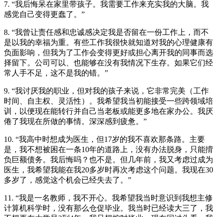
7. “我后悔呆在家里带孩子。我需要工作来充实我的大脑。我
感觉自己变得更蠢了。”
8. “我曾让责任感和忠诚感决定我是否留在一份工作上，而不
是以我的幸福为重。有些工作我很快就知道对我的心理健康有
负面影响，但我为了工作会变得更好或担心离开我的同事而选
择留下。公司可以、也能够在没有我情况下生存。如果它们经
常人手不足，这不是我的错。”
9. “我讨厌我的职业，但对我的孩子来说，它非常完美（工作
时间、自主权、灵活性）。我希望我当初能接受一些跨领域培
训，以便现在能转行并自己当老板或能更多地在家办公。我厌
倦了我现在所做的事情。深深感到疲惫。”
10. “我高中时想成为医生，但17岁的我不喜欢那条路。主要
是，我不想被困在一条10年的道路上，没有办法脱身，只能揹
负巨额债务。我后悔吗？也不是。但几年前，我又考虑过成为
医生，我希望我能在我20多岁时再次考虑这个问题。我现在30
多岁了，感觉这个机会已经失去了。”
11. “我是一名教师，我不开心。我希望我当时意识到我想主修
计算机科学时，没有那么仓促毕业。我当时已经读大三了，我