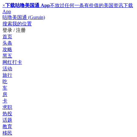
×
下载咕噜美国通 App
不放过任何一条有价值的美国资讯
下载
App
咕噜美国通 (Guruin)
搜索
我的位置
登录 / 注册
首页
头条
攻略
黑五
网红打卡
活动
旅行
吃
车
房
卡
求职
热投
话题
教育
移民