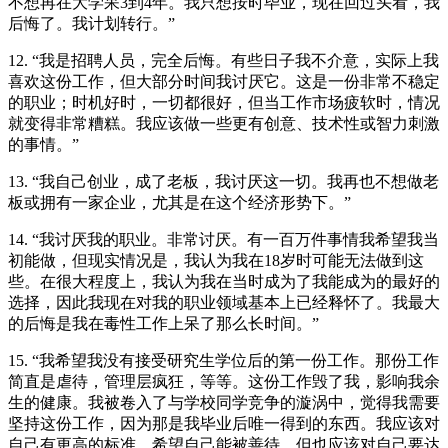
不想再在大学呆3到4年。我只想按时毕业，现在回过头看，我
后悔了。我计划转行。”
12. “我是招聘人员，完全后悔。有些日子我不介意，实际上我
喜欢这份工作，但大部分时间我讨厌它。这是一份非常不稳定
的职业；时机好时，一切都很好，但当工作市场疲软时，情况
就变得非常糟糕。我应该做一些更有创意、技术性或智力刺激
的事情。”
13. “我自己创业，成了老板，我讨厌这一切。我再也不想做老
板或拥有一家企业，尤其是在这个经济形势下。”
14. “我讨厌我的职业。非常讨厌。有一百万件事情我希望我当
初能做，但现实情况是，我认为我在18岁时可能无法做到这
些。在很大程度上，我认为我在当时成为了我能成为的最好的
选择，因此我现在对我的职业领域基本上已经释怀了。我最大
的后悔是我在毒性工作上呆了那么长时间。”
15. “我希望我没有接受研究生学位后的第一份工作。那份工作
简直是虐待，管理层疯狂，等等。这份工作毁了我，影响我余
生的健康。我被卷入了与学校同学竞争的漩涡中，觉得我需要
坚持这份工作，因为那是我毕业后唯一得到的东西。我应该对
自己有更高的标准，希望自己能被善待，但也应该对自己要达