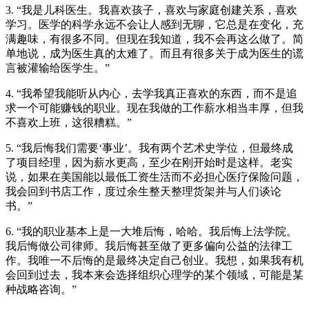
3. “我是儿科医生。我喜欢孩子，喜欢与家庭创建关系，喜欢
学习。医学的科学永远不会让人感到无聊，它总是在变化，充
满趣味，有很多不同。但现在我知道，我不会再这么做了。简
单地说，成为医生真的太难了。而且有很多关于成为医生的谎
言被灌输给医学生。”
4. “我希望我能听从内心，去学我真正喜欢的东西，而不是追
求一个可能赚钱的职业。现在我做的工作薪水相当丰厚，但我
不喜欢上班，这很糟糕。”
5. “我后悔我们需要‘事业’。我有两个艺术史学位，但最终成
了项目经理，因为薪水更高，至少在刚开始时是这样。老实
说，如果在美国能以最低工资生活而不必担心医疗保险问题，
我会回到书店工作，度过余生整天整理货架并与人们谈论
书。”
6. “我的职业基本上是一大堆后悔，哈哈。我后悔上法学院。
我后悔做公司律师。我后悔甚至做了更多偏向公益的法律工
作。我唯一不后悔的是最终决定自己创业。我想，如果我有机
会回到过去，我本来会选择组织心理学的某个领域，可能是某
种战略咨询。”