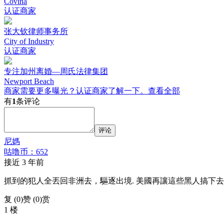
Covina
认证商家
张大钦律师事务所
City of Industry
认证商家
专注加州离婚—周氏法律集团
Newport Beach
商家需要更多曝光？认证商家了解一下。
查看全部
有
1
条评论
评论
尼媽
咕噜币：652
接近 3 年前
抓到的犯人全丟回非洲去，驅逐出境. 美國再讓這些黑人搞下
复 (
0
)
赞 (0)
赏
1 楼