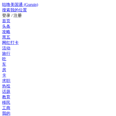
咕噜美国通 (Guruin)
搜索
我的位置
登录 / 注册
首页
头条
攻略
黑五
网红打卡
活动
旅行
吃
车
房
卡
求职
热投
话题
教育
移民
工商
我的