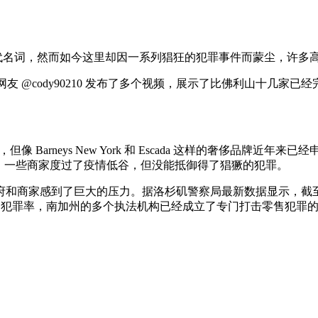
名流荟萃的代名词，然而如今这里却因一系列猖狂的犯罪事件而蒙尘，
 怀旧洛杉矶人”的网友 @cody90210 发布了多个视频，展示了比
挺，但像 Barneys New York 和 Escada 这样的奢侈品牌近年来已
门大吉。一些商家度过了疫情低谷，但没能抵御得了猖獗的犯罪。
家感到了巨大的压力。据洛杉矶警察局最新数据显示，截至 8 月 
升的犯罪率，南加州的多个执法机构已经成立了专门打击零售犯罪的联合任