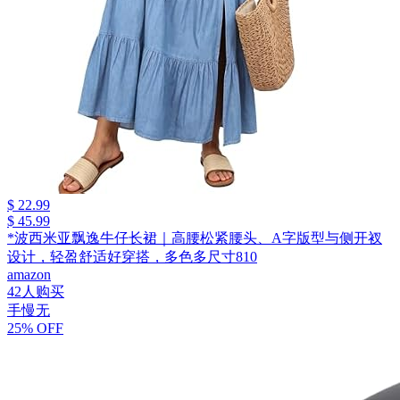
$ 22.99
$ 45.99
*波西米亚飘逸牛仔长裙｜高腰松紧腰头、A字版型与侧开衩
设计，轻盈舒适好穿搭，多色多尺寸810
amazon
42人购买
手慢无
25% OFF