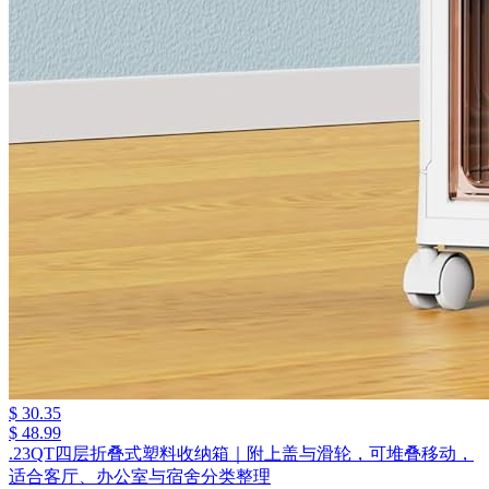
$ 30.35
$ 48.99
.23QT四层折叠式塑料收纳箱｜附上盖与滑轮，可堆叠移动，
适合客厅、办公室与宿舍分类整理