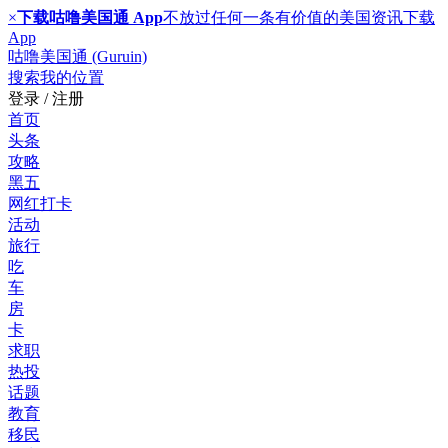
×
下载咕噜美国通 App
不放过任何一条有价值的美国资讯
下载
App
咕噜美国通 (Guruin)
搜索
我的位置
登录 / 注册
首页
头条
攻略
黑五
网红打卡
活动
旅行
吃
车
房
卡
求职
热投
话题
教育
移民