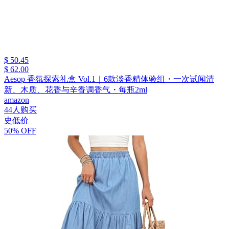
$ 50.45
$ 62.00
Aesop 香氛探索礼盒 Vol.1｜6款淡香精体验组・一次试闻清
新、木质、花香与辛香调香气・每瓶2ml
amazon
44人购买
史低价
50% OFF