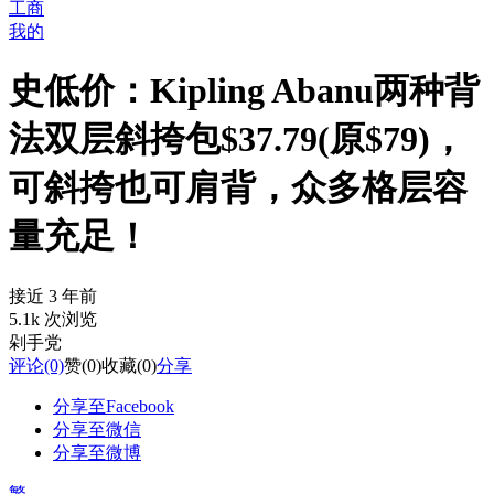
工商
我的
史低价：Kipling Abanu两种背
法双层斜挎包$37.79(原$79)，
可斜挎也可肩背，众多格层容
量充足！
接近 3 年前
5.1k 次浏览
剁手党
评论
(0)
赞
(0)
收藏
(0)
分享
分享至Facebook
分享至微信
分享至微博
繁