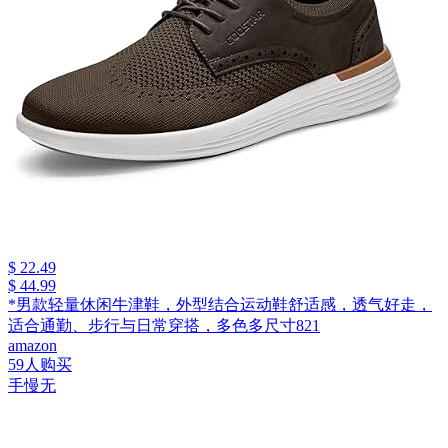
$ 22.49
$ 44.99
*男款轻量休闲牛津鞋，外型结合运动鞋舒适感，透气好走，
适合通勤、步行与日常穿搭，多色多尺寸821
amazon
59人购买
手慢无