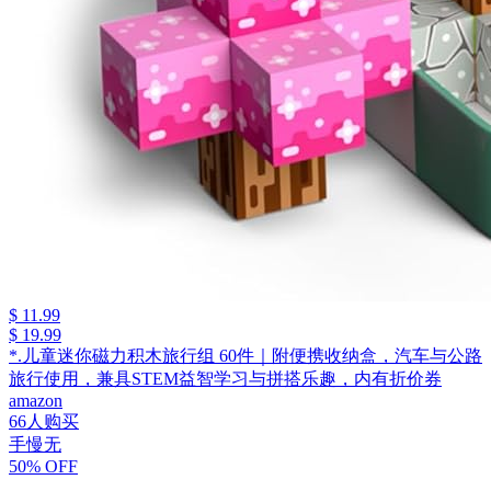
$ 11.99
$ 19.99
*.儿童迷你磁力积木旅行组 60件｜附便携收纳盒，汽车与公路
旅行使用，兼具STEM益智学习与拼搭乐趣，内有折价券
amazon
66人购买
手慢无
50% OFF