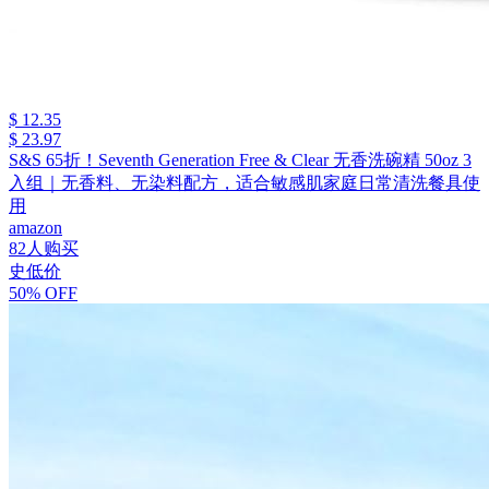
$ 12.35
$ 23.97
S&S 65折！Seventh Generation Free & Clear 无香洗碗精 50oz 3
入组｜无香料、无染料配方，适合敏感肌家庭日常清洗餐具使
用
amazon
82人购买
史低价
50% OFF