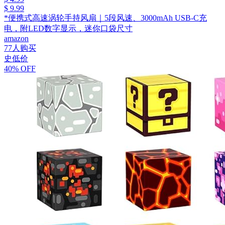
$ 9.99
*便携式高速涡轮手持风扇｜5段风速、3000mAh USB-C充
电，附LED数字显示，迷你口袋尺寸
amazon
77人购买
史低价
40% OFF