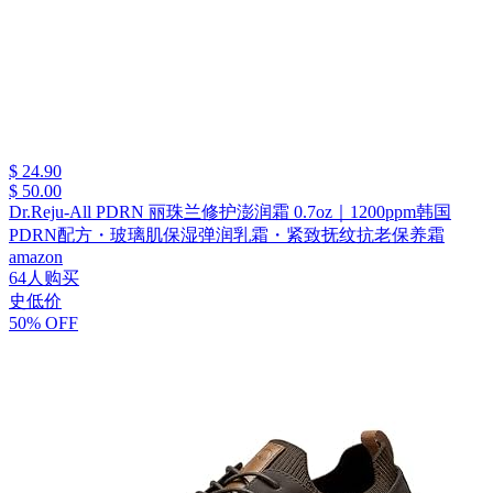
$ 24.90
$ 50.00
Dr.Reju-All PDRN 丽珠兰修护澎润霜 0.7oz｜1200ppm韩国
PDRN配方・玻璃肌保湿弹润乳霜・紧致抚纹抗老保养霜
amazon
64人购买
史低价
50% OFF