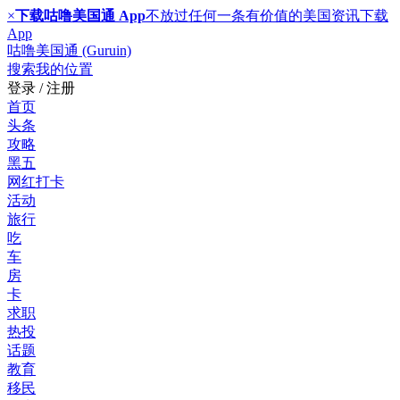
×
下载咕噜美国通 App
不放过任何一条有价值的美国资讯
下载
App
咕噜美国通 (Guruin)
搜索
我的位置
登录 / 注册
首页
头条
攻略
黑五
网红打卡
活动
旅行
吃
车
房
卡
求职
热投
话题
教育
移民