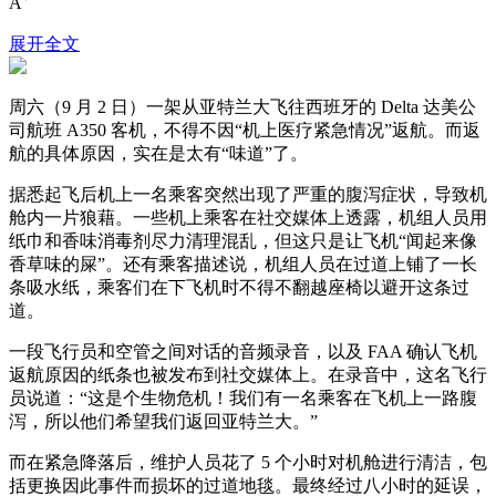
A
展开全文
周六（9 月 2 日）一架从亚特兰大飞往西班牙的 Delta 达美公
司航班 A350 客机，不得不因“机上医疗紧急情况”返航。而返
航的具体原因，实在是太有“味道”了。
据悉起飞后机上一名乘客突然出现了严重的腹泻症状，导致机
舱内一片狼藉。一些机上乘客在社交媒体上透露，机组人员用
纸巾和香味消毒剂尽力清理混乱，但这只是让飞机“闻起来像
香草味的屎”。还有乘客描述说，机组人员在过道上铺了一长
条吸水纸，乘客们在下飞机时不得不翻越座椅以避开这条过
道。
一段飞行员和空管之间对话的音频录音，以及 FAA 确认飞机
返航原因的纸条也被发布到社交媒体上。在录音中，这名飞行
员说道：“这是个生物危机！我们有一名乘客在飞机上一路腹
泻，所以他们希望我们返回亚特兰大。”
而在紧急降落后，维护人员花了 5 个小时对机舱进行清洁，包
括更换因此事件而损坏的过道地毯。最终经过八小时的延误，