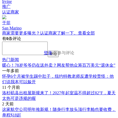
Irvine
推广
认证商家
于菲
San Marino
商家需要更多曝光？认证商家了解一下。
查看全部
有
0
条评论
登录
后参与评论
评论
热门新闻
暖心！78岁爷爷仍在送外卖？网友帮他众筹百万美元“退休金”
一年多前
怀孕6个月被学生踢中肚子，纽约特教老师反遭学校责怪：他
们说我本可以躲开
11 个月前
洛杉矶县出租屋新规来了！2027年起室温不得超过82°F，夏天
太热可是违规的喔
2 天前
这家航空公司明年推新规！随身行李放头顶行李舱也要收费，
单程$18起