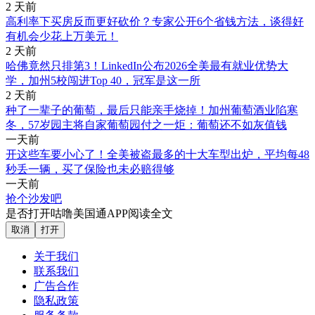
2 天前
高利率下买房反而更好砍价？专家公开6个省钱方法，谈得好
有机会少花上万美元！
2 天前
哈佛竟然只排第3！LinkedIn公布2026全美最有就业优势大
学，加州5校闯进Top 40，冠军是这一所
2 天前
种了一辈子的葡萄，最后只能亲手烧掉！加州葡萄酒业陷寒
冬，57岁园主将自家葡萄园付之一炬：葡萄还不如灰值钱
一天前
开这些车要小心了！全美被盗最多的十大车型出炉，平均每48
秒丢一辆，买了保险也未必赔得够
一天前
抢个沙发吧
是否打开咕噜美国通APP阅读全文
取消
打开
关于我们
联系我们
广告合作
隐私政策