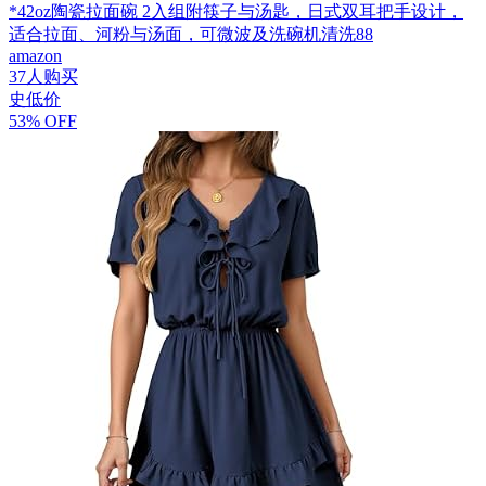
*42oz陶瓷拉面碗 2入组附筷子与汤匙，日式双耳把手设计，
适合拉面、河粉与汤面，可微波及洗碗机清洗88
amazon
37人购买
史低价
53% OFF