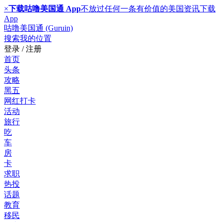
×
下载咕噜美国通 App
不放过任何一条有价值的美国资讯
下载
App
咕噜美国通 (Guruin)
搜索
我的位置
登录 / 注册
首页
头条
攻略
黑五
网红打卡
活动
旅行
吃
车
房
卡
求职
热投
话题
教育
移民