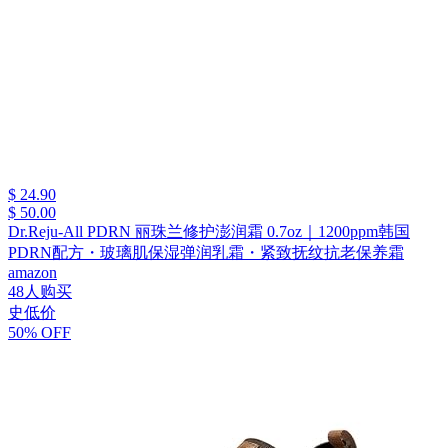
$ 24.90
$ 50.00
Dr.Reju-All PDRN 丽珠兰修护澎润霜 0.7oz｜1200ppm韩国
PDRN配方・玻璃肌保湿弹润乳霜・紧致抚纹抗老保养霜
amazon
48人购买
史低价
50% OFF