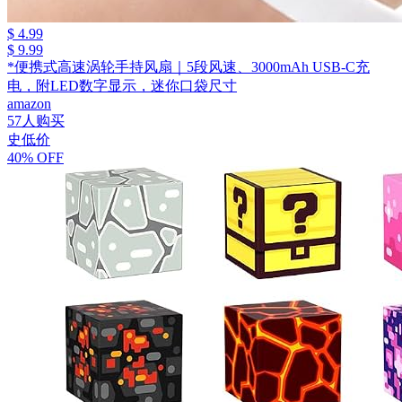
$ 4.99
$ 9.99
*便携式高速涡轮手持风扇｜5段风速、3000mAh USB-C充
电，附LED数字显示，迷你口袋尺寸
amazon
57人购买
史低价
40% OFF