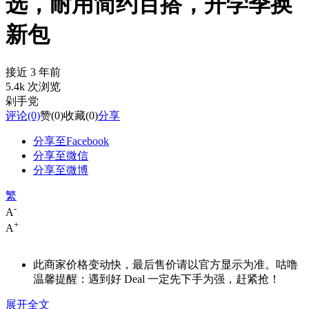
选，耐用简约百搭，开学季换
新包
接近 3 年前
5.4k 次浏览
剁手党
评论
(0)
赞
(0)
收藏
(0)
分享
分享至Facebook
分享至微信
分享至微博
繁
-
A
+
A
此商家价格变动快，最后售价请以官方显示为准。咕噜
温馨提醒：遇到好 Deal 一定先下手为强，赶紧抢！
展开全文