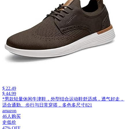
$ 22.49
$ 44.99
*男款轻量休闲牛津鞋，外型结合运动鞋舒适感，透气好走，
适合通勤、步行与日常穿搭，多色多尺寸821
amazon
46人购买
史低价
47% OFF