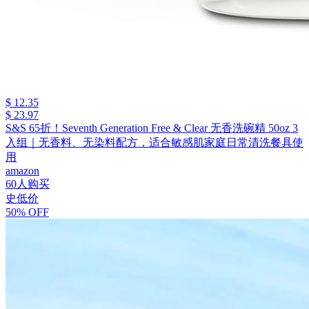
$ 12.35
$ 23.97
S&S 65折！Seventh Generation Free & Clear 无香洗碗精 50oz 3
入组｜无香料、无染料配方，适合敏感肌家庭日常清洗餐具使
用
amazon
60人购买
史低价
50% OFF