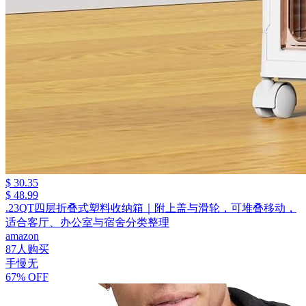
$ 30.35
$ 48.99
.23QT四层折叠式塑料收纳箱｜附上盖与滑轮，可堆叠移动，
适合客厅、办公室与宿舍分类整理
amazon
87人购买
手慢无
67% OFF