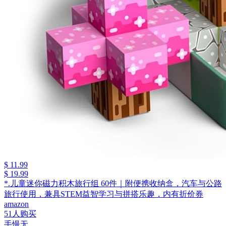
$ 11.99
$ 19.99
*.儿童迷你磁力积木旅行组 60件｜附便携收纳盒，汽车与公路
旅行使用，兼具STEM益智学习与拼搭乐趣，内有折价券
amazon
51人购买
手慢无