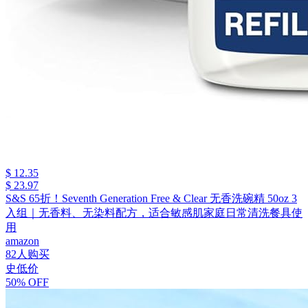
$ 12.35
$ 23.97
S&S 65折！Seventh Generation Free & Clear 无香洗碗精 50oz 3
入组｜无香料、无染料配方，适合敏感肌家庭日常清洗餐具使
用
amazon
82人购买
史低价
50% OFF