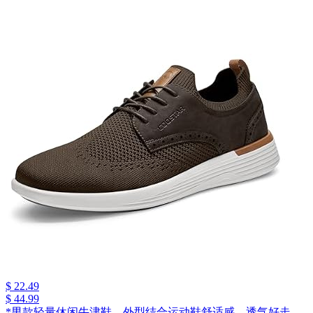
$ 22.49
$ 44.99
*男款轻量休闲牛津鞋，外型结合运动鞋舒适感，透气好走，