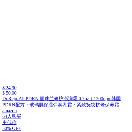
$ 24.90
$ 50.00
Dr.Reju-All PDRN 丽珠兰修护澎润霜 0.7oz｜1200ppm韩国
PDRN配方・玻璃肌保湿弹润乳霜・紧致抚纹抗老保养霜
amazon
64人购买
史低价
50% OFF