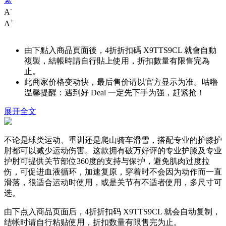
-
A
+
A
由下點入商品頁面後，4折折扣碼
X9TTS9CL
就會自動
複製，結帳時請自行貼上使用，折扣數量有限售完為
止。
此商家价格变动快，最后售价请以官方显示为准。咕噜
温馨提醒：遇到好 Deal 一定先下手为强，赶紧抢！
展开全文
不论是球类运动、重训还是爬山骑车滑雪，搭配专业的护膝护
肘都可以减少运动伤害。这款拥有破万好评的专业护膝及专业
护肘可提供关节部位360度的支持与保护，避免肌肉过度拉
伤，可促进血液循环，加速复原，穿着时不会因为动作而一直
滑落，很适合运动时使用，或是关节有不适者使用，多尺寸可
选。
由下点入商品页面后，4折折扣码
X9TTS9CL
就会自动复制，
结帐时请自行粘贴使用，折扣数量有限售完为止。