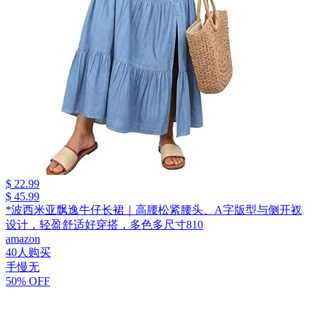
$ 22.99
$ 45.99
*波西米亚飘逸牛仔长裙｜高腰松紧腰头、A字版型与侧开衩
设计，轻盈舒适好穿搭，多色多尺寸810
amazon
40人购买
手慢无
50% OFF