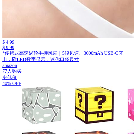
$ 4.99
$ 9.99
*便携式高速涡轮手持风扇｜5段风速、3000mAh USB-C充
电，附LED数字显示，迷你口袋尺寸
amazon
77人购买
史低价
40% OFF