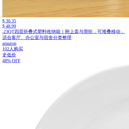
$ 30.35
$ 48.99
.23QT四层折叠式塑料收纳箱｜附上盖与滑轮，可堆叠移动，
适合客厅、办公室与宿舍分类整理
amazon
102人购买
史低价
48% OFF