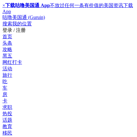
×
下载咕噜美国通 App
不放过任何一条有价值的美国资讯
下载
App
咕噜美国通 (Guruin)
搜索
我的位置
登录 / 注册
首页
头条
攻略
黑五
网红打卡
活动
旅行
吃
车
房
卡
求职
热投
话题
教育
移民