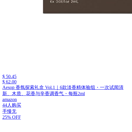
$ 50.45
$ 62.00
Aesop 香氛探索礼盒 Vol.1｜6款淡香精体验组・一次试闻清
新、木质、花香与辛香调香气・每瓶2ml
amazon
44人购买
手慢无
25% OFF