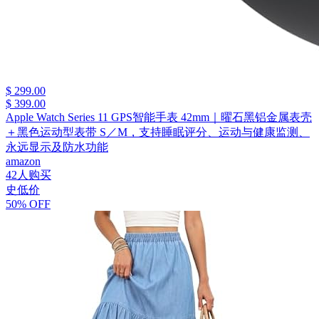
$ 299.00
$ 399.00
Apple Watch Series 11 GPS智能手表 42mm｜曜石黑铝金属表壳
＋黑色运动型表带 S／M，支持睡眠评分、运动与健康监测、
永远显示及防水功能
amazon
42人购买
史低价
50% OFF