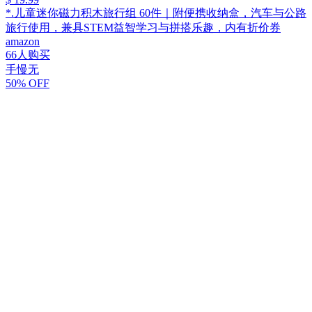
*.儿童迷你磁力积木旅行组 60件｜附便携收纳盒，汽车与公路
旅行使用，兼具STEM益智学习与拼搭乐趣，内有折价券
amazon
66人购买
手慢无
50% OFF