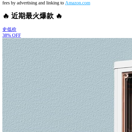
fees by advertising and linking to
Amazon.com
🔥 近期最火爆款 🔥
史低价
38% OFF