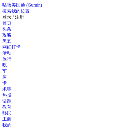
咕噜美国通 (Guruin)
搜索
我的位置
登录 / 注册
首页
头条
攻略
黑五
网红打卡
活动
旅行
吃
车
房
卡
求职
热投
话题
教育
移民
工商
我的