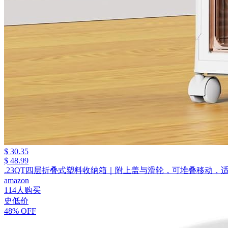
$ 30.35
$ 48.99
.23QT四层折叠式塑料收纳箱｜附上盖与滑轮，可堆叠移动，
amazon
114人购买
史低价
48% OFF