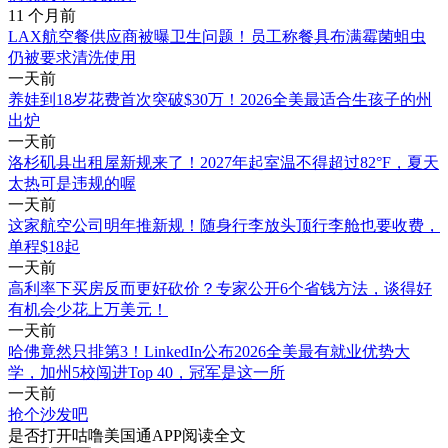
11 个月前
LAX航空餐供应商被曝卫生问题！员工称餐具布满霉菌蛆虫
仍被要求清洗使用
一天前
养娃到18岁花费首次突破$30万！2026全美最适合生孩子的州
出炉
一天前
洛杉矶县出租屋新规来了！2027年起室温不得超过82°F，夏天
太热可是违规的喔
一天前
这家航空公司明年推新规！随身行李放头顶行李舱也要收费，
单程$18起
一天前
高利率下买房反而更好砍价？专家公开6个省钱方法，谈得好
有机会少花上万美元！
一天前
哈佛竟然只排第3！LinkedIn公布2026全美最有就业优势大
学，加州5校闯进Top 40，冠军是这一所
一天前
抢个沙发吧
是否打开咕噜美国通APP阅读全文