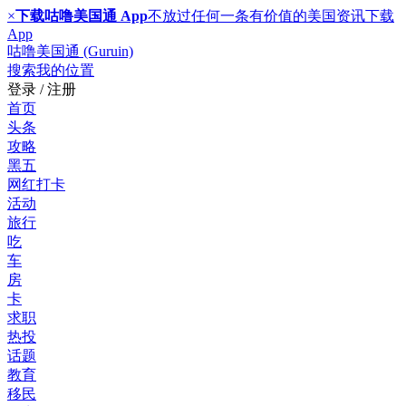
×
下载咕噜美国通 App
不放过任何一条有价值的美国资讯
下载
App
咕噜美国通 (Guruin)
搜索
我的位置
登录 / 注册
首页
头条
攻略
黑五
网红打卡
活动
旅行
吃
车
房
卡
求职
热投
话题
教育
移民