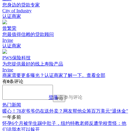
您身边的贷款专家
City of Industry
认证商家
曾繁荣
您最值得信赖的贷款顾问
Irvine
认证商家
PWS保险科技
为您提供最好的线上寿险产品
Irvine
商家需要更多曝光？认证商家了解一下。
查看全部
有
0
条评论
登录
后参与评论
评论
热门新闻
暖心！78岁爷爷仍在送外卖？网友帮他众筹百万美元“退休金”
一年多前
怀孕6个月被学生踢中肚子，纽约特教老师反遭学校责怪：他
们说我本可以躲开