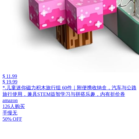
$ 11.99
$ 19.99
*.儿童迷你磁力积木旅行组 60件｜附便携收纳盒，汽车与公路
旅行使用，兼具STEM益智学习与拼搭乐趣，内有折价券
amazon
126人购买
手慢无
50% OFF