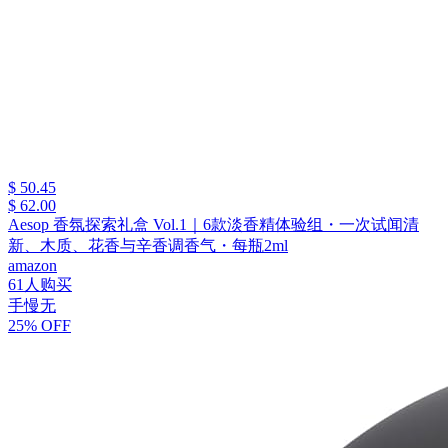
$ 50.45
$ 62.00
Aesop 香氛探索礼盒 Vol.1｜6款淡香精体验组・一次试闻清
新、木质、花香与辛香调香气・每瓶2ml
amazon
61人购买
手慢无
25% OFF