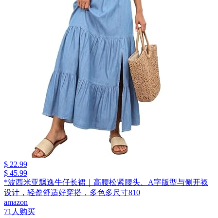
$ 22.99
$ 45.99
*波西米亚飘逸牛仔长裙｜高腰松紧腰头、A字版型与侧开衩
设计，轻盈舒适好穿搭，多色多尺寸810
amazon
71人购买