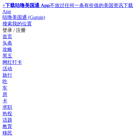
×
下载咕噜美国通 App
不放过任何一条有价值的美国资讯
下载
App
咕噜美国通 (Guruin)
搜索
我的位置
登录 / 注册
首页
头条
攻略
黑五
网红打卡
活动
旅行
吃
车
房
卡
求职
热投
话题
教育
移民