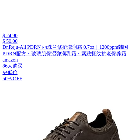
$ 24.90
$ 50.00
Dr.Reju-All PDRN 丽珠兰修护澎润霜 0.7oz｜1200ppm韩国
PDRN配方・玻璃肌保湿弹润乳霜・紧致抚纹抗老保养霜
amazon
86人购买
史低价
50% OFF