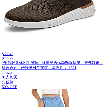
$ 22.49
$ 44.99
*男款轻量休闲牛津鞋，外型结合运动鞋舒适感，透气好走，
适合通勤、步行与日常穿搭，多色多尺寸821
amazon
81人购买
史低价
50% OFF