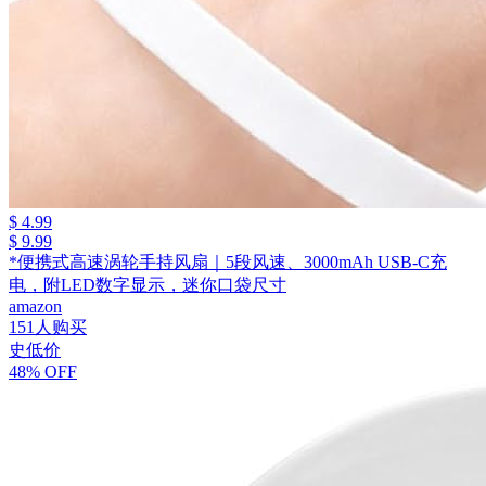
$ 4.99
$ 9.99
*便携式高速涡轮手持风扇｜5段风速、3000mAh USB-C充
电，附LED数字显示，迷你口袋尺寸
amazon
151人购买
史低价
48% OFF