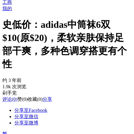
工商
我的
史低价：adidas中筒袜6双
$10(原$20)，柔软亲肤保持足
部干爽，多种色调穿搭更有个
性
约 3 年前
1.9k 次浏览
剁手党
评论
(0)
赞
(0)
收藏
(0)
分享
分享至Facebook
分享至微信
分享至微博
繁