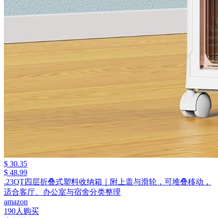
$ 30.35
$ 48.99
.23QT四层折叠式塑料收纳箱｜附上盖与滑轮，可堆叠移动，
适合客厅、办公室与宿舍分类整理
amazon
190人购买