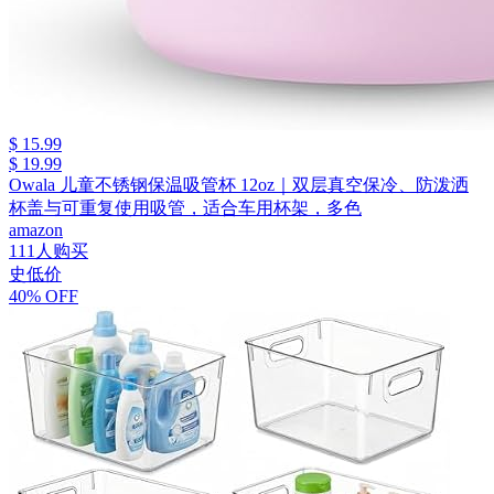
$ 15.99
$ 19.99
Owala 儿童不锈钢保温吸管杯 12oz｜双层真空保冷、防泼洒
杯盖与可重复使用吸管，适合车用杯架，多色
amazon
111人购买
史低价
40% OFF