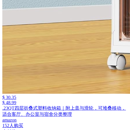
$ 30.35
$ 48.99
.23QT四层折叠式塑料收纳箱｜附上盖与滑轮，可堆叠移动，
适合客厅、办公室与宿舍分类整理
amazon
152人购买