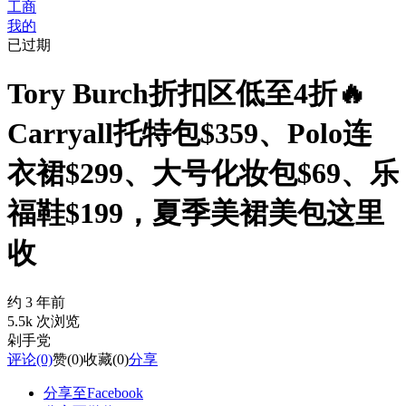
工商
我的
已过期
Tory Burch折扣区低至4折🔥
Carryall托特包$359、Polo连
衣裙$299、大号化妆包$69、乐
福鞋$199，夏季美裙美包这里
收
约 3 年前
5.5k 次浏览
剁手党
评论
(0)
赞
(0)
收藏
(0)
分享
分享至Facebook