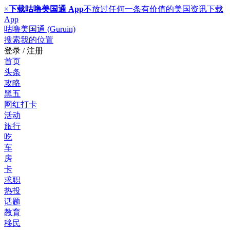
×
下载咕噜美国通 App
不放过任何一条有价值的美国资讯
下载
App
咕噜美国通 (Guruin)
搜索
我的位置
登录 / 注册
首页
头条
攻略
黑五
网红打卡
活动
旅行
吃
车
房
卡
求职
热投
话题
教育
移民