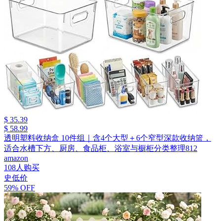
$ 35.39
$ 58.99
透明塑料收纳盒 10件组｜含4个大型＋6个窄型深款收纳篮，
适合水槽下方、厨房、食品柜、浴室与橱柜分类整理812
amazon
108人购买
史低价
59% OFF