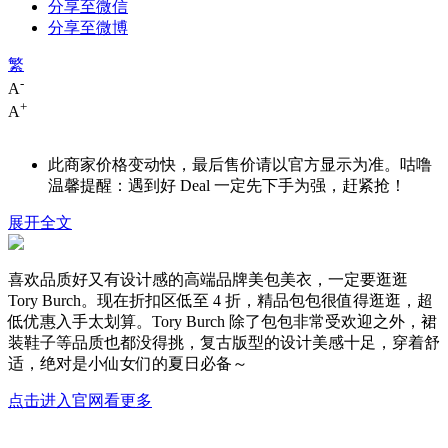
分享至微信
分享至微博
繁
-
A
+
A
此商家价格变动快，最后售价请以官方显示为准。咕噜
温馨提醒：遇到好 Deal 一定先下手为强，赶紧抢！
展开全文
喜欢品质好又有设计感的高端品牌美包美衣，一定要逛逛
Tory Burch。现在折扣区低至 4 折，精品包包很值得逛逛，超
低优惠入手太划算。Tory Burch 除了包包非常受欢迎之外，裙
装鞋子等品质也都没得挑，复古版型的设计美感十足，穿着舒
适，绝对是小仙女们的夏日必备～
点击进入官网看更多