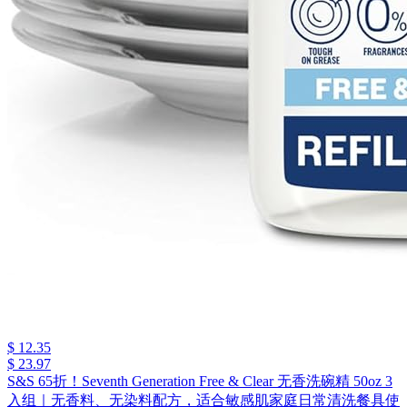
$ 12.35
$ 23.97
S&S 65折！Seventh Generation Free & Clear 无香洗碗精 50oz 3
入组｜无香料、无染料配方，适合敏感肌家庭日常清洗餐具使