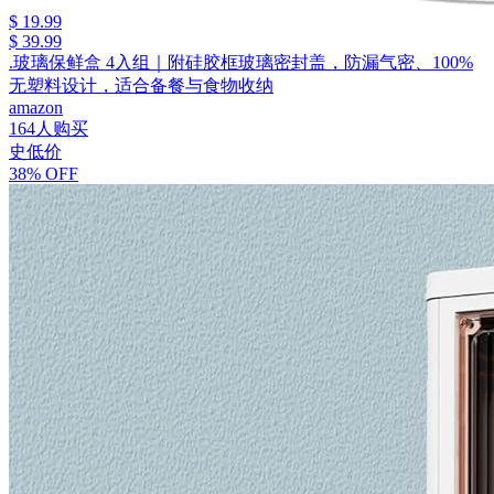
$ 19.99
$ 39.99
.玻璃保鲜盒 4入组｜附硅胶框玻璃密封盖，防漏气密、100%
无塑料设计，适合备餐与食物收纳
amazon
164人购买
史低价
38% OFF