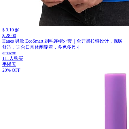
$ 9.10 起
$ 28.00
Hanes 男款 EcoSmart 刷毛连帽外套｜全开襟拉链设计，保暖
舒适，适合日常休闲穿着，多色多尺寸
amazon
111人购买
手慢无
20% OFF