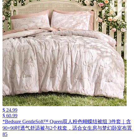
$ 24.99
$ 60.99
*Bedsure GentleSoft™ Queen双人粉色蝴蝶结被组 3件套｜含
90×90吋透气舒适被与2个枕套，适合女生房与梦幻卧室布置
85