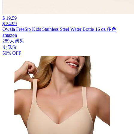
$ 19.59
$ 24.99
Owala FreeSip Kids Stainless Steel Water Bottle 16 oz 多色
amazon
289人购买
史低价
50% OFF