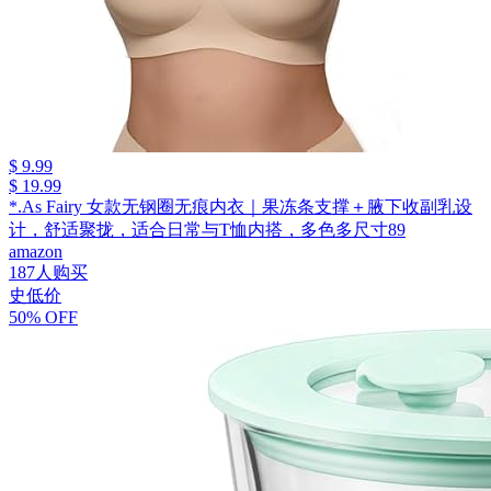
$ 9.99
$ 19.99
*.As Fairy 女款无钢圈无痕内衣｜果冻条支撑＋腋下收副乳设
计，舒适聚拢，适合日常与T恤内搭，多色多尺寸89
amazon
187人购买
史低价
50% OFF