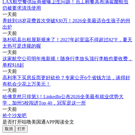
LAX航空餐供应商被曝卫生问题！员工称餐具布满霉菌蛆虫
仍被要求清洗使用
一天前
养娃到18岁花费首次突破$30万！2026全美最适合生孩子的州
出炉
一天前
洛杉矶县出租屋新规来了！2027年起室温不得超过82°F，夏天
太热可是违规的喔
一天前
这家航空公司明年推新规！随身行李放头顶行李舱也要收费，
单程$18起
一天前
高利率下买房反而更好砍价？专家公开6个省钱方法，谈得好
有机会少花上万美元！
一天前
哈佛竟然只排第3！LinkedIn公布2026全美最有就业优势大
学，加州5校闯进Top 40，冠军是这一所
一天前
抢个沙发吧
是否打开咕噜美国通APP阅读全文
取消
打开