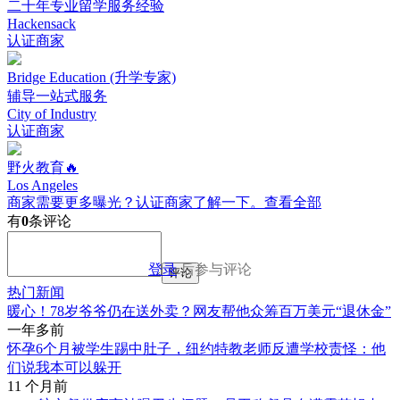
二十年专业留学服务经验
Hackensack
认证商家
Bridge Education (升学专家)
辅导一站式服务
City of Industry
认证商家
野火教育🔥
Los Angeles
商家需要更多曝光？认证商家了解一下。
查看全部
有
0
条评论
登录
后参与评论
评论
热门新闻
暖心！78岁爷爷仍在送外卖？网友帮他众筹百万美元“退休金”
一年多前
怀孕6个月被学生踢中肚子，纽约特教老师反遭学校责怪：他
们说我本可以躲开
11 个月前