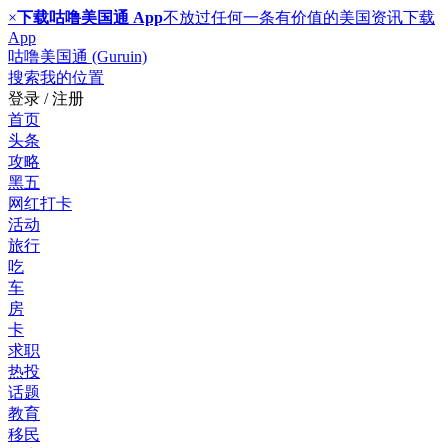
×
下载咕噜美国通 App
不放过任何一条有价值的美国资讯
下载
App
咕噜美国通 (Guruin)
搜索
我的位置
登录 / 注册
首页
头条
攻略
黑五
网红打卡
活动
旅行
吃
车
房
卡
求职
热投
话题
教育
移民