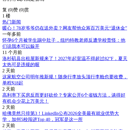
复 (
0
)
赞 (0)
赏
1 楼
热门新闻
暖心！78岁爷爷仍在送外卖？网友帮他众筹百万美元“退休金”
一年多前
怀孕6个月被学生踢中肚子，纽约特教老师反遭学校责怪：他
们说我本可以躲开
11 个月前
洛杉矶县出租屋新规来了！2027年起室温不得超过82°F，夏天
太热可是违规的喔
2 天前
这家航空公司明年推新规！随身行李放头顶行李舱也要收费，
单程$18起
2 天前
高利率下买房反而更好砍价？专家公开6个省钱方法，谈得好
有机会少花上万美元！
2 天前
哈佛竟然只排第3！LinkedIn公布2026全美最有就业优势大
学，加州5校闯进Top 40，冠军是这一所
2 天前