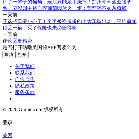
种了一辈子的葡萄，最后只能亲手烧掉！加州葡萄酒业陷寒
冬，57岁园主将自家葡萄园付之一炬：葡萄还不如灰值钱
一天前
开这些车要小心了！全美被盗最多的十大车型出炉，平均每48
秒丢一辆，买了保险也未必赔得够
一天前
评论区更精彩
是否打开咕噜美国通APP阅读全文
取消
打开
关于我们
联系我们
广告合作
隐私政策
服务条款
© 2026 Guruin.com 版权所有
登录
关闭