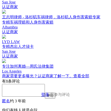
San Jose
认证商家
王志明律师 - 洛杉矶车祸律师，洛杉矶人身伤害索赔专家
专精车祸理赔和人身伤害索赔
Alhambra
认证商家
LYD LAW
专精杰出人才绿卡
San Jose
认证商家
专注加州离婚—周氏法律集团
Los Angeles
商家需要更多曝光？认证商家了解一下。
查看全部
有
1
条评论
登录
后参与评论
评论
匿名
约 3 年前
你们有钱人就是会玩