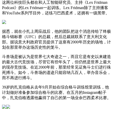
这两位科技巨头都在和人工智能研究员、主持《Lex Fridman
Podcast》的Lex Fridman一起训练。Lex Fridman除了主持播客
和YouTube系列节目外，还练习巴西柔术，还拥有一级黑带。
据悉，就在小扎上周应战后，他的团队把这个消息传给了终极
格斗锦标赛（UFC）的总裁，然后总裁就联系了意大利文化
部。据说意大利政府官员提供了这座有2000年历史的场地，计
划在那里举办这场历史性的笼斗。
斗兽场是被认为是世界七大奇迹之一，而且它是有史以来建造
的最大古代竞技场，尽管它有些年头了，但仍然是世界上最大
的现存竞技场。在近2000年前，那里经常见证角斗士们进行殊
死搏斗。如今，斗兽场的遗迹只能容纳几百人，举办音乐会，
而不再进行搏斗。
39岁的扎克伯格从去年9月开始在综合格斗训练馆里训练，他
计划做好准备参加综合格斗的比赛。在五月的Instagram帖子
中，扎克伯格透露他赢得了自己的第一场业余巴西柔术比赛。