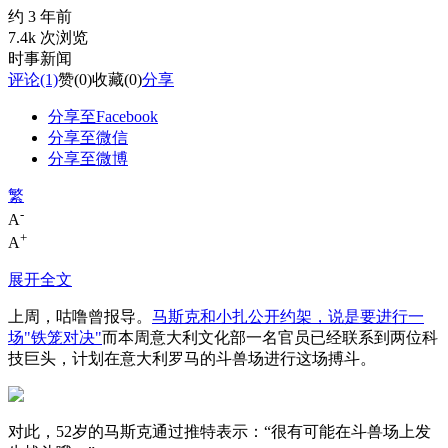
约 3 年前
7.4k 次浏览
时事新闻
评论
(1)
赞
(0)
收藏
(0)
分享
分享至Facebook
分享至微信
分享至微博
繁
-
A
+
A
展开全文
上周，咕噜曾报导。
马斯克和小扎公开约架，说是要进行一
场"铁笼对决"
而本周意大利文化部一名官员已经联系到两位科
技巨头，计划在意大利罗马的斗兽场进行这场搏斗。
对此，52岁的马斯克通过推特表示：“很有可能在斗兽场上发