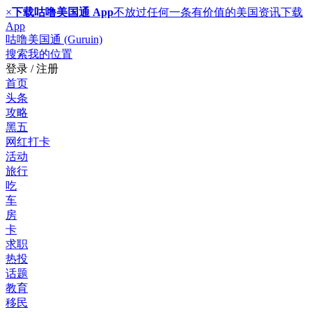
×
下载咕噜美国通 App
不放过任何一条有价值的美国资讯
下载
App
咕噜美国通 (Guruin)
搜索
我的位置
登录 / 注册
首页
头条
攻略
黑五
网红打卡
活动
旅行
吃
车
房
卡
求职
热投
话题
教育
移民