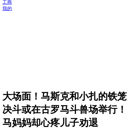
工商
我的
大场面！马斯克和小扎的铁笼
决斗或在古罗马斗兽场举行！
马妈妈却心疼儿子劝退