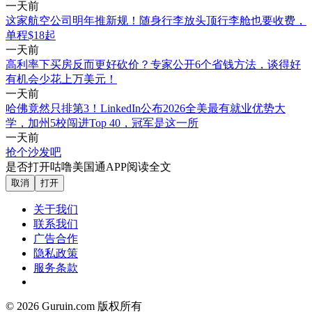
一天前
这家航空公司明年推新规！随身行李放头顶行李舱也要收费，
单程$18起
一天前
高利率下买房反而更好砍价？专家公开6个省钱方法，谈得好
有机会少花上万美元！
一天前
哈佛竟然只排第3！LinkedIn公布2026全美最有就业优势大
学，加州5校闯进Top 40，冠军是这一所
一天前
抢个沙发吧
是否打开咕噜美国通APP阅读全文
取消
打开
关于我们
联系我们
广告合作
隐私政策
服务条款
© 2026 Guruin.com 版权所有