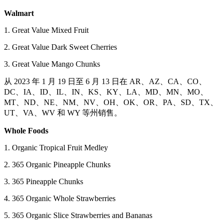
Walmart
1. Great Value Mixed Fruit
2. Great Value Dark Sweet Cherries
3. Great Value Mango Chunks
从 2023 年 1 月 19 日至 6 月 13 日在 AR、AZ、CA、CO、
DC、IA、ID、IL、IN、KS、KY、LA、MD、MN、MO、
MT、ND、NE、NM、NV、OH、OK、OR、PA、SD、TX、
UT、VA、WV 和 WY 等州销售。
Whole Foods
1. Organic Tropical Fruit Medley
2. 365 Organic Pineapple Chunks
3. 365 Pineapple Chunks
4. 365 Organic Whole Strawberries
5. 365 Organic Slice Strawberries and Bananas