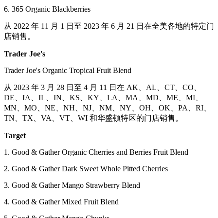
6. 365 Organic Blackberries
从 2022 年 11 月 1 日至 2023 年 6 月 21 日在全美各地的特定门
店销售。
Trader Joe's
Trader Joe's Organic Tropical Fruit Blend
从 2023 年 3 月 28 日至 4 月 11 日在 AK、AL、CT、CO、
DE、IA、IL、IN、KS、KY、LA、MA、MD、ME、MI、
MN、MO、NE、NH、NJ、NM、NY、OH、OK、PA、RI、
TN、TX、VA、VT、WI 和华盛顿特区的门店销售。
Target
1. Good & Gather Organic Cherries and Berries Fruit Blend
2. Good & Gather Dark Sweet Whole Pitted Cherries
3. Good & Gather Mango Strawberry Blend
4. Good & Gather Mixed Fruit Blend