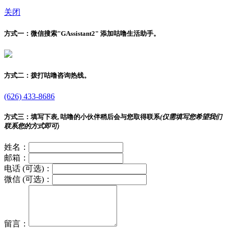
关闭
方式一：
微信搜索"
GAssistant2
" 添加咕噜生活助手。
方式二：
拨打咕噜咨询热线。
(626) 433-8686
方式三：
填写下表, 咕噜的小伙伴稍后会与您取得联系
(仅需填写您希望我们
联系您的方式即可)
姓名：
邮箱：
电话 (可选)：
微信 (可选)：
留言：