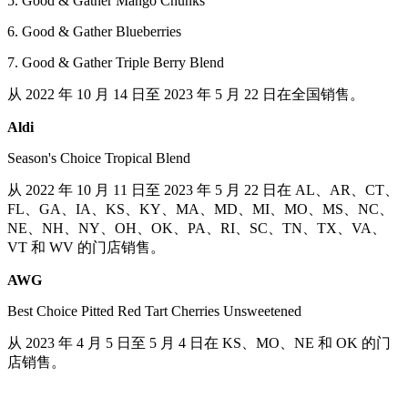
5. Good & Gather Mango Chunks
6. Good & Gather Blueberries
7. Good & Gather Triple Berry Blend
从 2022 年 10 月 14 日至 2023 年 5 月 22 日在全国销售。
Aldi
Season's Choice Tropical Blend
从 2022 年 10 月 11 日至 2023 年 5 月 22 日在 AL、AR、CT、
FL、GA、IA、KS、KY、MA、MD、MI、MO、MS、NC、
NE、NH、NY、OH、OK、PA、RI、SC、TN、TX、VA、
VT 和 WV 的门店销售。
AWG
Best Choice Pitted Red Tart Cherries Unsweetened
从 2023 年 4 月 5 日至 5 月 4 日在 KS、MO、NE 和 OK 的门
店销售。