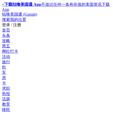
×
下载咕噜美国通 App
不放过任何一条有价值的美国资讯
下载
App
咕噜美国通 (Guruin)
搜索
我的位置
登录 / 注册
首页
头条
攻略
黑五
网红打卡
活动
旅行
吃
车
房
卡
求职
热投
话题
教育
移民