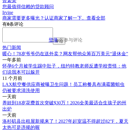
曾繁荣
您最值得信赖的贷款顾问
Irvine
商家需要更多曝光？认证商家了解一下。
查看全部
有
0
条评论
登录
后参与评论
评论
热门新闻
暖心！78岁爷爷仍在送外卖？网友帮他众筹百万美元“退休金”
一年多前
怀孕6个月被学生踢中肚子，纽约特教老师反遭学校责怪：他
们说我本可以躲开
11 个月前
LAX航空餐供应商被曝卫生问题！员工称餐具布满霉菌蛆虫
仍被要求清洗使用
一天前
养娃到18岁花费首次突破$30万！2026全美最适合生孩子的州
出炉
一天前
洛杉矶县出租屋新规来了！2027年起室温不得超过82°F，夏天
太热可是违规的喔