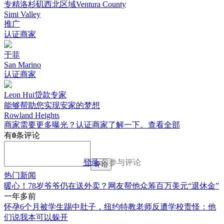
专精洛杉矶西北区域Ventura County
Simi Valley
推广
认证商家
于菲
San Marino
认证商家
Leon Hui贷款专家
能够帮助您实现安家的梦想
Rowland Heights
商家需要更多曝光？认证商家了解一下。
查看全部
有
0
条评论
登录
后参与评论
评论
热门新闻
暖心！78岁爷爷仍在送外卖？网友帮他众筹百万美元“退休金”
一年多前
怀孕6个月被学生踢中肚子，纽约特教老师反遭学校责怪：他
们说我本可以躲开