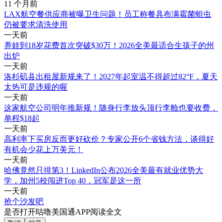
11 个月前
LAX航空餐供应商被曝卫生问题！员工称餐具布满霉菌蛆虫
仍被要求清洗使用
一天前
养娃到18岁花费首次突破$30万！2026全美最适合生孩子的州
出炉
一天前
洛杉矶县出租屋新规来了！2027年起室温不得超过82°F，夏天
太热可是违规的喔
一天前
这家航空公司明年推新规！随身行李放头顶行李舱也要收费，
单程$18起
一天前
高利率下买房反而更好砍价？专家公开6个省钱方法，谈得好
有机会少花上万美元！
一天前
哈佛竟然只排第3！LinkedIn公布2026全美最有就业优势大
学，加州5校闯进Top 40，冠军是这一所
一天前
抢个沙发吧
是否打开咕噜美国通APP阅读全文