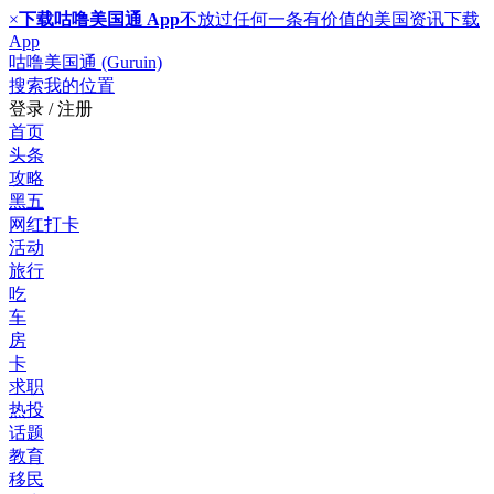
×
下载咕噜美国通 App
不放过任何一条有价值的美国资讯
下载
App
咕噜美国通 (Guruin)
搜索
我的位置
登录 / 注册
首页
头条
攻略
黑五
网红打卡
活动
旅行
吃
车
房
卡
求职
热投
话题
教育
移民