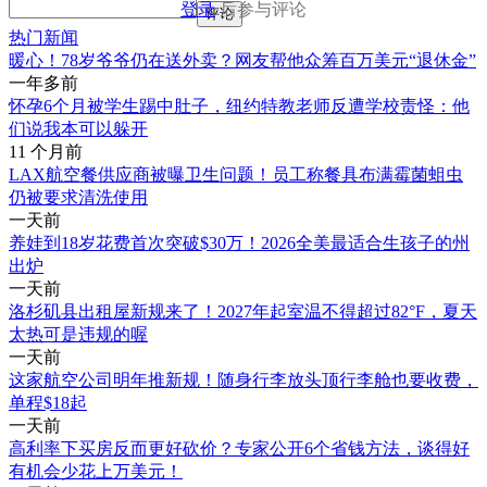
登录
后参与评论
评论
热门新闻
暖心！78岁爷爷仍在送外卖？网友帮他众筹百万美元“退休金”
一年多前
怀孕6个月被学生踢中肚子，纽约特教老师反遭学校责怪：他
们说我本可以躲开
11 个月前
LAX航空餐供应商被曝卫生问题！员工称餐具布满霉菌蛆虫
仍被要求清洗使用
一天前
养娃到18岁花费首次突破$30万！2026全美最适合生孩子的州
出炉
一天前
洛杉矶县出租屋新规来了！2027年起室温不得超过82°F，夏天
太热可是违规的喔
一天前
这家航空公司明年推新规！随身行李放头顶行李舱也要收费，
单程$18起
一天前
高利率下买房反而更好砍价？专家公开6个省钱方法，谈得好
有机会少花上万美元！