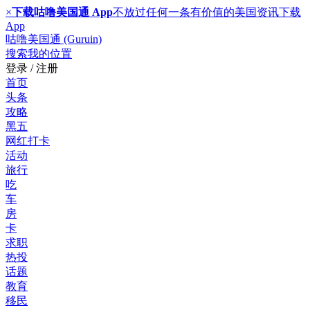
×
下载咕噜美国通 App
不放过任何一条有价值的美国资讯
下载
App
咕噜美国通 (Guruin)
搜索
我的位置
登录 / 注册
首页
头条
攻略
黑五
网红打卡
活动
旅行
吃
车
房
卡
求职
热投
话题
教育
移民