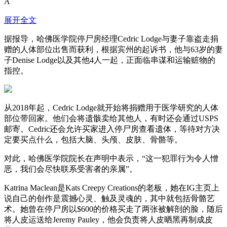
A
展开全文
据报导，哈佛医学院停尸房经理Cedric Lodge与妻子靠盗走捐
赠的人体部位出售而获利，根据宾州的起诉书，他与63岁的妻
子Denise Lodge以及其他4人一起，正面临串谋和运输赃物的
指控。
从2018年起，Cedric Lodge就开始将捐赠用于医学研究的人体
部位带回家。他们会将遗骸卖给其他人，有时还会通过USPS
邮寄。Cedric还会允许买家进入停尸房查看遗体，等待对方决
定要买点什么，包括大脑、头颅、皮肤、骨骼等。
对此，哈佛医学院院长在声明中表示，“这一犯罪行为令人憎
恶，我们会尽快联系受害者的亲属”。
Katrina Maclean是Kats Creepy Creations的老板，她在IG主页上
说自己的创作是震撼心灵、触及灵魂的，其中就包括骨骼艺
术。她曾在停尸房以$600的价格买走了两张被解剖的脸，随后
将人皮运送给Jeremy Pauley，他会负责将人皮晒黑再制成皮