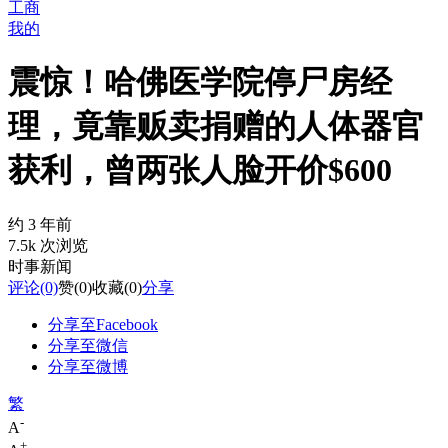
工商
我的
震惊！哈佛医学院停尸房经
理，竟靠贩卖捐赠的人体器官
获利，曾两张人脸开价$600
约 3 年前
7.5k 次浏览
时事新闻
评论
(0)
赞
(0)
收藏
(0)
分享
分享至Facebook
分享至微信
分享至微博
繁
-
A
+