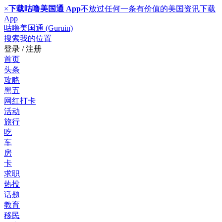
×
下载咕噜美国通 App
不放过任何一条有价值的美国资讯
下载
App
咕噜美国通 (Guruin)
搜索
我的位置
登录 / 注册
首页
头条
攻略
黑五
网红打卡
活动
旅行
吃
车
房
卡
求职
热投
话题
教育
移民