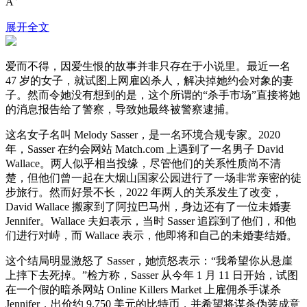
A
展开全文
爱而不得，因爱生恨的故事并非只存在于小说里。最近一名
47 岁的女子，就试图上网雇凶杀人，解决掉她约会对象的妻
子。然而令她没有想到的是，这个所谓的“杀手市场”直接将她
的消息报告给了警察，导致她最终被警察逮捕。
这名女子名叫 Melody Sasser，是一名环境合规专家。2020
年，Sasser 在约会网站 Match.com 上遇到了一名男子 David
Wallace。两人似乎相当投缘，尽管他们的关系性质尚不清
楚，但他们曾一起在大烟山国家公园进行了一场非常亲密的徒
步旅行。然而好景不长，2022 年两人的关系发生了改变，
David Wallace 搬家到了阿拉巴马州，身边还有了一位未婚妻
Jennifer。Wallace 夫妇表示，当时 Sasser 追踪到了他们，和他
们进行对峙，而 Wallace 表示，他即将和自己的未婚妻结婚。
这个结局明显激怒了 Sasser，她愤怒表示：“我希望你从悬崖
上摔下去死掉。”检方称，Sasser 从今年 1 月 11 日开始，试图
在一个假的暗杀网站 Online Killers Market 上雇佣杀手谋杀
Jennifer，出价约 9,750 美元的比特币，并希望将谋杀伪装成意