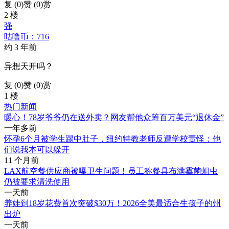
复 (
0
)
赞 (0)
赏
2 楼
强
咕噜币：716
约 3 年前
异想天开吗？
复 (
0
)
赞 (0)
赏
1 楼
热门新闻
暖心！78岁爷爷仍在送外卖？网友帮他众筹百万美元“退休金”
一年多前
怀孕6个月被学生踢中肚子，纽约特教老师反遭学校责怪：他
们说我本可以躲开
11 个月前
LAX航空餐供应商被曝卫生问题！员工称餐具布满霉菌蛆虫
仍被要求清洗使用
一天前
养娃到18岁花费首次突破$30万！2026全美最适合生孩子的州
出炉
一天前