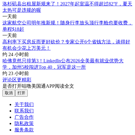
洛杉矶县出租屋新规来了！2027年起室温不得超过82°F，夏天
太热可是违规的喔
一天前
这家航空公司明年推新规！随身行李放头顶行李舱也要收费，
单程$18起
一天前
高利率下买房反而更好砍价？专家公开6个省钱方法，谈得好
有机会少花上万美元！
约 24 小时前
哈佛竟然只排第3！LinkedIn公布2026全美最有就业优势大
学，加州5校闯进Top 40，冠军是这一所
约 23 小时前
评论区更精彩
是否打开咕噜美国通APP阅读全文
取消
打开
关于我们
联系我们
广告合作
隐私政策
服务条款