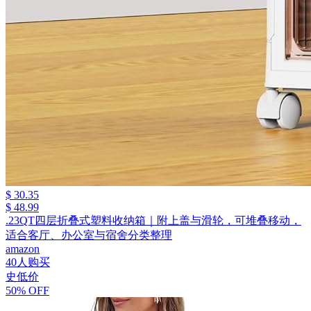
$ 30.35
$ 48.99
.23QT四层折叠式塑料收纳箱｜附上盖与滑轮，可堆叠移动，
适合客厅、办公室与宿舍分类整理
amazon
40人购买
史低价
50% OFF