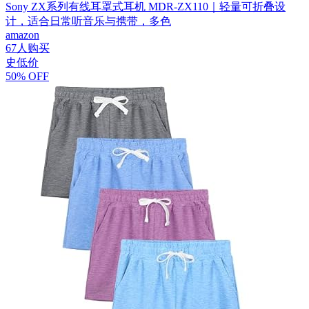
Sony ZX系列有线耳罩式耳机 MDR-ZX110｜轻量可折叠设
计，适合日常听音乐与携带，多色
amazon
67人购买
史低价
50% OFF