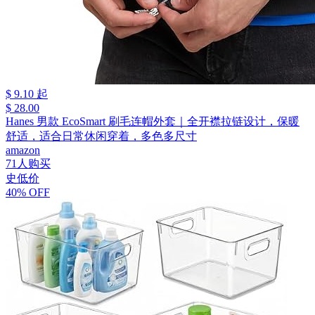
$ 9.10 起
$ 28.00
Hanes 男款 EcoSmart 刷毛连帽外套｜全开襟拉链设计，保暖
舒适，适合日常休闲穿着，多色多尺寸
amazon
71人购买
史低价
40% OFF