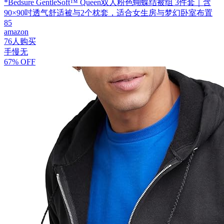
*Bedsure GentleSoft™ Queen双人粉色蝴蝶结被组 3件套｜含
90×90吋透气舒适被与2个枕套，适合女生房与梦幻卧室布置
85
amazon
76人购买
手慢无
67% OFF