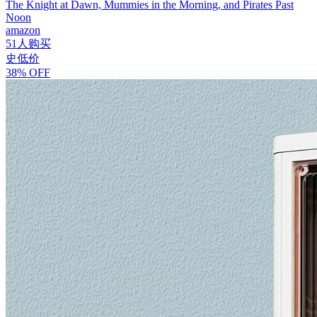
The Knight at Dawn, Mummies in the Morning, and Pirates Past
Noon
amazon
51人购买
史低价
38% OFF