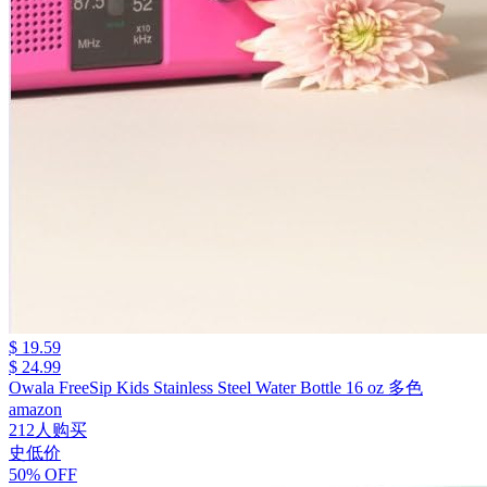
$ 19.59
$ 24.99
Owala FreeSip Kids Stainless Steel Water Bottle 16 oz 多色
amazon
212人购买
史低价
50% OFF