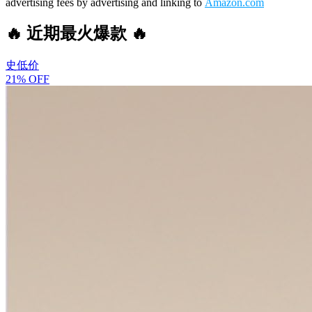
advertising fees by advertising and linking to
Amazon.com
🔥 近期最火爆款 🔥
史低价
21% OFF