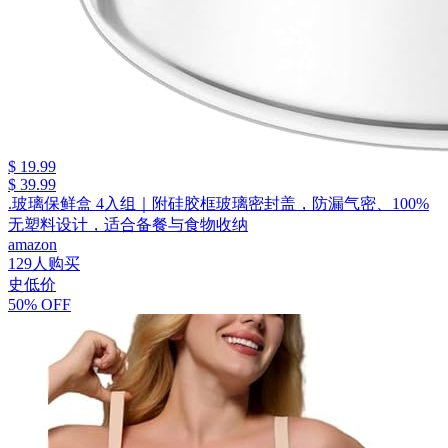
$ 19.99
$ 39.99
.玻璃保鲜盒 4入组｜附硅胶框玻璃密封盖，防漏气密、100%
无塑料设计，适合备餐与食物收纳
amazon
129人购买
史低价
50% OFF