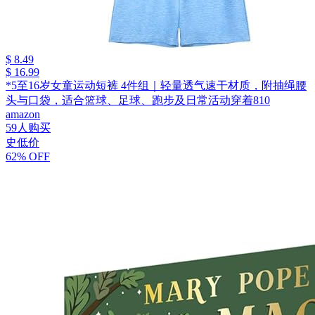
$ 8.49
$ 16.99
*5至16岁女童运动短裤 4件组｜轻量透气速干材质，附抽绳腰
头与口袋，适合篮球、足球、跑步及日常活动穿着810
amazon
59人购买
史低价
62% OFF