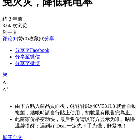
免火灾，降低耗电率
约 3 年前
3.6k 次浏览
剁手党
评论
(0)
赞
(0)
收藏
(0)
分享
分享至Facebook
分享至微信
分享至微博
繁
-
A
+
A
由下方點入商品頁面後，6折折扣碼
40VE31L3
就會自動
複製，結帳時請自行貼上使用，扣數量有限售完為止。
此商家价格变动快，最后售价请以官方显示为准。咕噜
温馨提醒：遇到好 Deal 一定先下手为强，赶紧抢！
展开全文