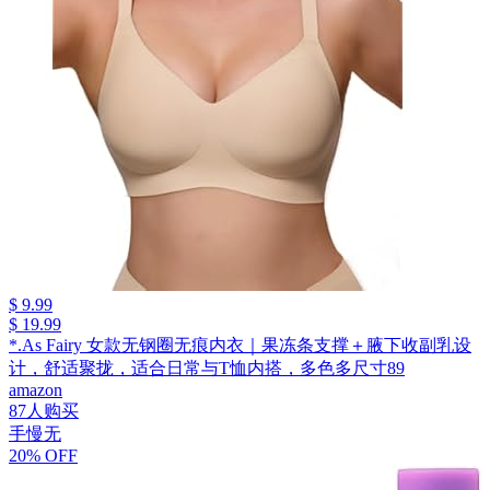
$ 9.99
$ 19.99
*.As Fairy 女款无钢圈无痕内衣｜果冻条支撑＋腋下收副乳设
计，舒适聚拢，适合日常与T恤内搭，多色多尺寸89
amazon
87人购买
手慢无
20% OFF