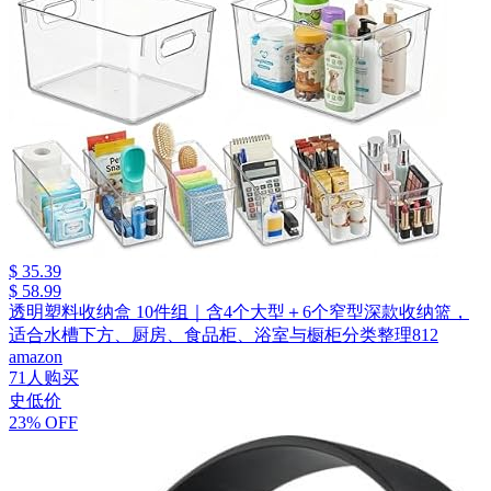
$ 35.39
$ 58.99
透明塑料收纳盒 10件组｜含4个大型＋6个窄型深款收纳篮，
适合水槽下方、厨房、食品柜、浴室与橱柜分类整理812
amazon
71人购买
史低价
23% OFF