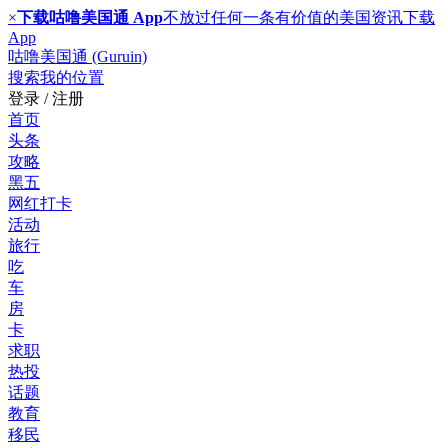
×
下载咕噜美国通 App
不放过任何一条有价值的美国资讯
下载
App
咕噜美国通 (Guruin)
搜索
我的位置
登录 / 注册
首页
头条
攻略
黑五
网红打卡
活动
旅行
吃
车
房
卡
求职
热投
话题
教育
移民