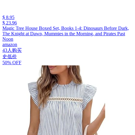
$ 8.95
$ 23.96
Magic Tree House Boxed Set, Books 1-4: Dinosaurs Before Dark,
The Knight at Dawn, Mummies in the Morning, and Pirates Past
Noon
amazon
43人购买
史低价
50% OFF