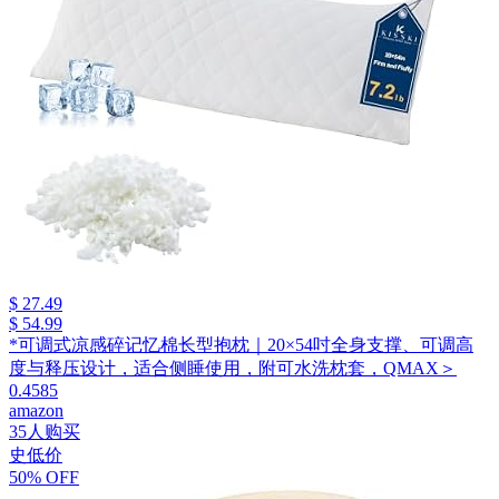
$ 27.49
$ 54.99
*可调式凉感碎记忆棉长型抱枕｜20×54吋全身支撑、可调高
度与释压设计，适合侧睡使用，附可水洗枕套，QMAX＞
0.4585
amazon
35人购买
史低价
50% OFF