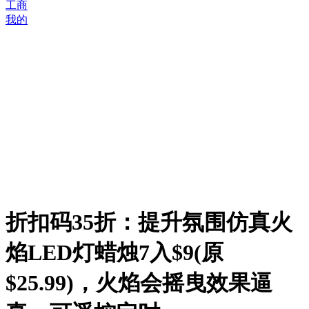
工商
我的
折扣码35折：提升氛围仿真火
焰LED灯蜡烛7入$9(原
$25.99)，火焰会摇曳效果逼