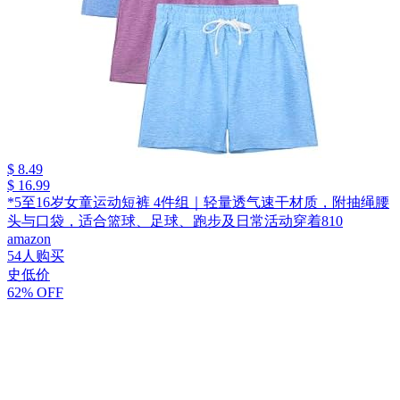
$ 8.49
$ 16.99
*5至16岁女童运动短裤 4件组｜轻量透气速干材质，附抽绳腰
头与口袋，适合篮球、足球、跑步及日常活动穿着810
amazon
54人购买
史低价
62% OFF