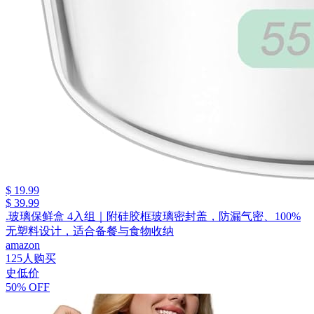
$ 19.99
$ 39.99
.玻璃保鲜盒 4入组｜附硅胶框玻璃密封盖，防漏气密、100%
无塑料设计，适合备餐与食物收纳
amazon
125人购买
史低价
50% OFF