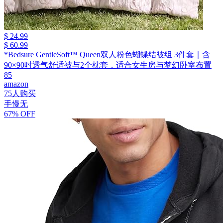
$ 24.99
$ 60.99
*Bedsure GentleSoft™ Queen双人粉色蝴蝶结被组 3件套｜含
90×90吋透气舒适被与2个枕套，适合女生房与梦幻卧室布置
85
amazon
75人购买
手慢无
67% OFF