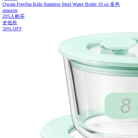
Owala FreeSip Kids Stainless Steel Water Bottle 16 oz 多色
amazon
205人购买
史低价
50% OFF