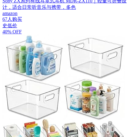
Sony ZX系列有线耳罩式耳机 MDR-ZX110｜轻量可折叠设
计，适合日常听音乐与携带，多色
amazon
67人购买
史低价
40% OFF