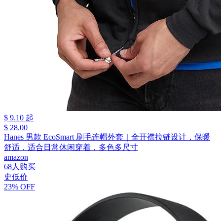
$ 9.10 起
$ 28.00
Hanes 男款 EcoSmart 刷毛连帽外套｜全开襟拉链设计，保暖
舒适，适合日常休闲穿着，多色多尺寸
amazon
68人购买
史低价
23% OFF