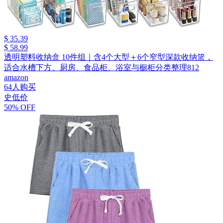
$ 35.39
$ 58.99
透明塑料收纳盒 10件组｜含4个大型＋6个窄型深款收纳篮，
适合水槽下方、厨房、食品柜、浴室与橱柜分类整理812
amazon
64人购买
史低价
50% OFF