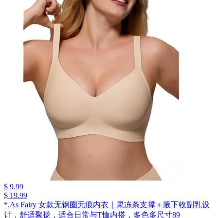
$ 9.99
$ 19.99
*.As Fairy 女款无钢圈无痕内衣｜果冻条支撑＋腋下收副乳设
计，舒适聚拢，适合日常与T恤内搭，多色多尺寸89