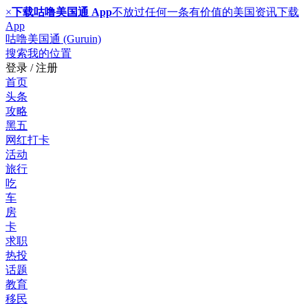
×
下载咕噜美国通 App
不放过任何一条有价值的美国资讯
下载
App
咕噜美国通 (Guruin)
搜索
我的位置
登录 / 注册
首页
头条
攻略
黑五
网红打卡
活动
旅行
吃
车
房
卡
求职
热投
话题
教育
移民