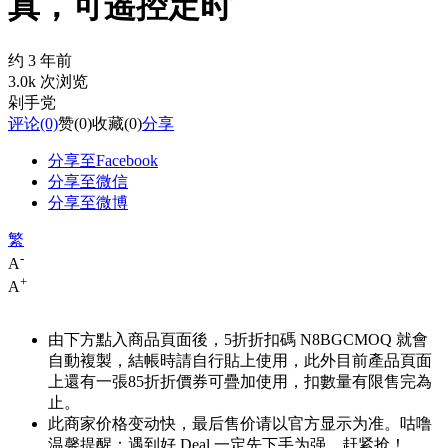
真，可遥控定时
约 3 年前
3.0k 次浏览
剁手党
评论
(0)
赞
(0)
收藏
(0)
分享
分享至Facebook
分享至微信
分享至微博
繁
-
A
+
A
由下方點入商品頁面後，5折折扣碼
N8BGCMOQ
就會
自動複製，結帳時請自行貼上使用，此外目前產品頁面
上還有一張85折折價券可疊加使用，扣數量有限售完為
止。
此商家价格变动快，最后售价请以官方显示为准。咕噜
温馨提醒：遇到好 Deal 一定先下手为强，赶紧抢！