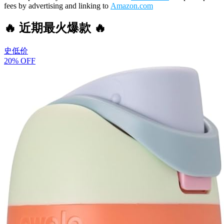
fees by advertising and linking to
Amazon.com
🔥 近期最火爆款 🔥
史低价
20% OFF