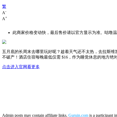
繁
-
A
+
A
此商家价格变动快，最后售价请以官方显示为准。咕噜温馨
五月底的长周末去哪里玩好呢？趁着天气还不太热，去拉斯维加
不破产！酒店住宿每晚最低仅需 $16，作为睡觉休息的地方
点击进入官网看更多
Admin posts may contain affiliate links.
Guruin.com
is a participant 