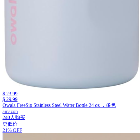
$ 23.99
$ 29.99
Owala FreeSip Stainless Steel Water Bottle 24 oz ，多色
amazon
240人购买
史低价
21% OFF