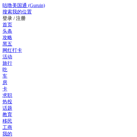
咕噜美国通 (Guruin)
搜索
我的位置
登录 / 注册
首页
头条
攻略
黑五
网红打卡
活动
旅行
吃
车
房
卡
求职
热投
话题
教育
移民
工商
我的