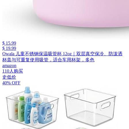
$ 15.99
$ 19.99
Owala 儿童不锈钢保温吸管杯 12oz｜双层真空保冷、防泼洒
杯盖与可重复使用吸管，适合车用杯架，多色
amazon
110人购买
史低价
40% OFF