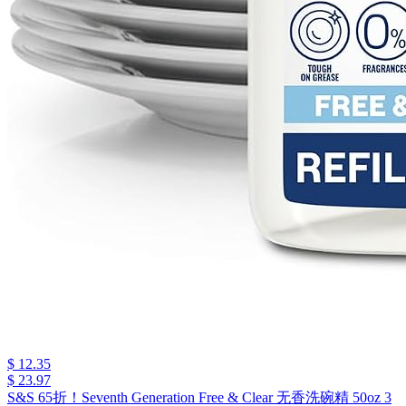
$ 12.35
$ 23.97
S&S 65折！Seventh Generation Free & Clear 无香洗碗精 50oz 3