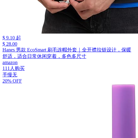
$ 9.10 起
$ 28.00
Hanes 男款 EcoSmart 刷毛连帽外套｜全开襟拉链设计，保暖
舒适，适合日常休闲穿着，多色多尺寸
amazon
111人购买
手慢无
20% OFF