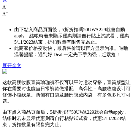
-
A
+
A
由下點入商品頁面後，5折折扣碼
50UWA229
就會自動
apply，結帳時若未顯示優惠則請自行貼上試試看，優惠
5/11/2023結束，折扣數量有限售完為止。
此商家价格变动快，最后售价请以官方显示为准。咕噜
温馨提醒：遇到好 Deal 一定先下手为强，赶紧抢！
展开全文
这款高腰收腹直筒瑜珈裤不仅可以平时运动穿搭，直筒版型让
你在需要时也能当日常裤款做搭配！高弹性＋高腰收腹设计可
修饰小腹线条。两侧有口袋及腰部隐藏内袋，有多色多尺寸可
选。
由下点入商品页面后，5折折扣码
50UWA229
就会自动apply，
结帐时若未显示优惠则请自行粘贴试试看，优惠5/11/2023结
束，折扣数量有限售完为止。