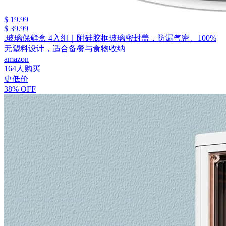
$ 19.99
$ 39.99
.玻璃保鲜盒 4入组｜附硅胶框玻璃密封盖，防漏气密、100%
无塑料设计，适合备餐与食物收纳
amazon
164人购买
史低价
38% OFF