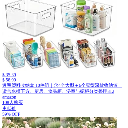
$ 35.39
$ 58.99
透明塑料收纳盒 10件组｜含4个大型＋6个窄型深款收纳篮，
适合水槽下方、厨房、食品柜、浴室与橱柜分类整理812
amazon
108人购买
史低价
59% OFF