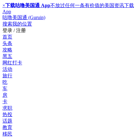
×
下载咕噜美国通 App
不放过任何一条有价值的美国资讯
下载
App
咕噜美国通 (Guruin)
搜索
我的位置
登录 / 注册
首页
头条
攻略
黑五
网红打卡
活动
旅行
吃
车
房
卡
求职
热投
话题
教育
移民