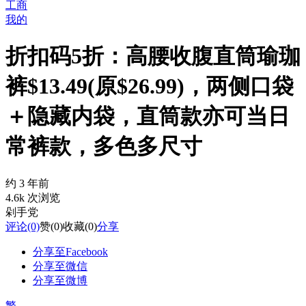
工商
我的
折扣码5折：高腰收腹直筒瑜珈
裤$13.49(原$26.99)，两侧口袋
＋隐藏内袋，直筒款亦可当日
常裤款，多色多尺寸
约 3 年前
4.6k 次浏览
剁手党
评论
(0)
赞
(0)
收藏
(0)
分享
分享至Facebook
分享至微信
分享至微博
繁