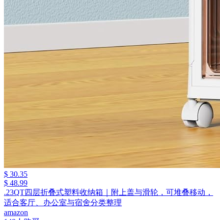
$ 30.35
$ 48.99
.23QT四层折叠式塑料收纳箱｜附上盖与滑轮，可堆叠移动，
适合客厅、办公室与宿舍分类整理
amazon