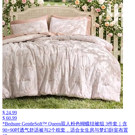
$ 24.99
$ 60.99
*Bedsure GentleSoft™ Queen双人粉色蝴蝶结被组 3件套｜含
90×90吋透气舒适被与2个枕套，适合女生房与梦幻卧室布置