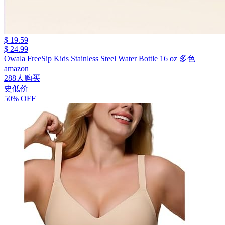
$ 19.59
$ 24.99
Owala FreeSip Kids Stainless Steel Water Bottle 16 oz 多色
amazon
288人购买
史低价
50% OFF