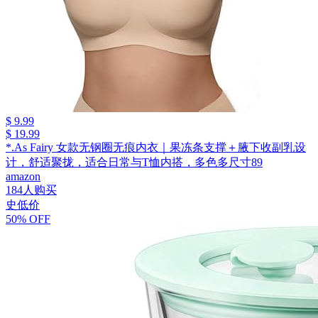
$ 9.99
$ 19.99
*.As Fairy 女款无钢圈无痕内衣｜果冻条支撑＋腋下收副乳设
计，舒适聚拢，适合日常与T恤内搭，多色多尺寸89
amazon
184人购买
史低价
50% OFF