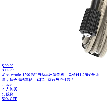
$ 99.99
$ 149.99
.Greenworks 1700 PSI 电动高压清洗机｜每分钟1.2加仑出水
量，适合清洗车辆、庭院、露台与户外表面
amazon
27人购买
史低价
50% OFF