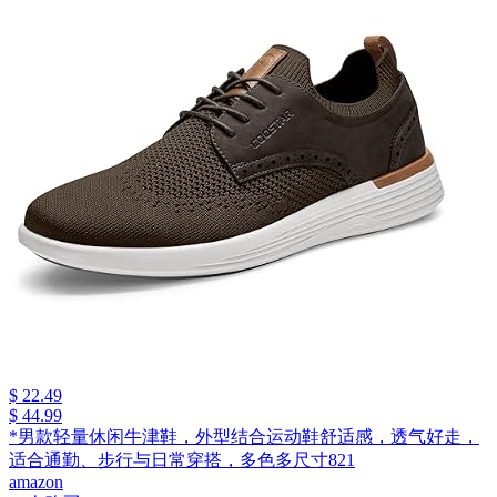
$ 22.49
$ 44.99
*男款轻量休闲牛津鞋，外型结合运动鞋舒适感，透气好走，
适合通勤、步行与日常穿搭，多色多尺寸821
amazon