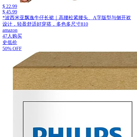
$ 22.99
$ 45.99
*波西米亚飘逸牛仔长裙｜高腰松紧腰头、A字版型与侧开衩
设计，轻盈舒适好穿搭，多色多尺寸810
amazon
47人购买
史低价
50% OFF