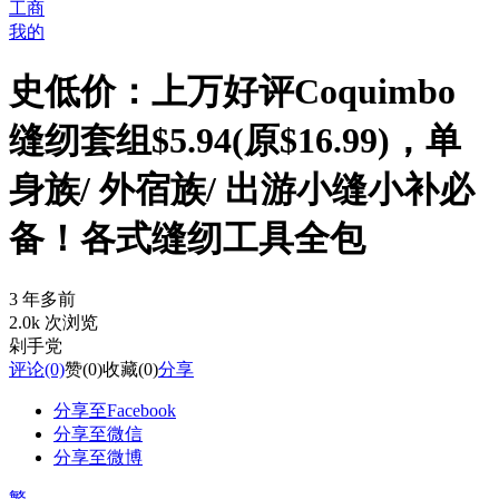
工商
我的
史低价：上万好评Coquimbo
缝纫套组$5.94(原$16.99)，单
身族/ 外宿族/ 出游小缝小补必
备！各式缝纫工具全包
3 年多前
2.0k 次浏览
剁手党
评论
(0)
赞
(0)
收藏
(0)
分享
分享至Facebook
分享至微信
分享至微博
繁