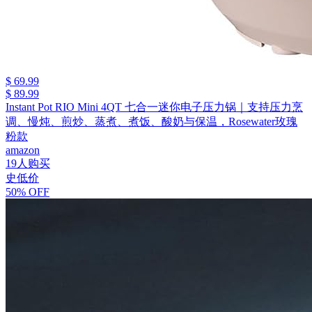
$ 69.99
$ 89.99
Instant Pot RIO Mini 4QT 七合一迷你电子压力锅｜支持压力烹
调、慢炖、煎炒、蒸煮、煮饭、酸奶与保温，Rosewater玫瑰
粉款
amazon
19人购买
史低价
50% OFF