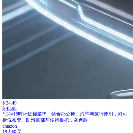
$ 24.49
$ 48.98
*.18×16吋记忆棉坐垫｜适合办公椅、汽车与旅行使用，附可
拆洗布套、防滑底部与便携提把，灰色款
amazon
18人购买