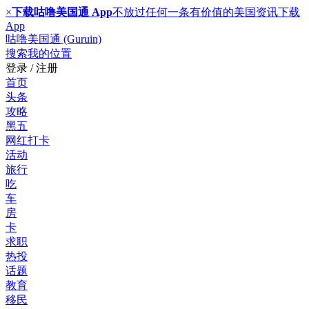
×
下载咕噜美国通 App
不放过任何一条有价值的美国资讯
下载
App
咕噜美国通 (Guruin)
搜索
我的位置
登录 / 注册
首页
头条
攻略
黑五
网红打卡
活动
旅行
吃
车
房
卡
求职
热投
话题
教育
移民