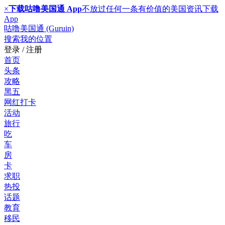
×
下载咕噜美国通 App
不放过任何一条有价值的美国资讯
下载
App
咕噜美国通 (Guruin)
搜索
我的位置
登录 / 注册
首页
头条
攻略
黑五
网红打卡
活动
旅行
吃
车
房
卡
求职
热投
话题
教育
移民