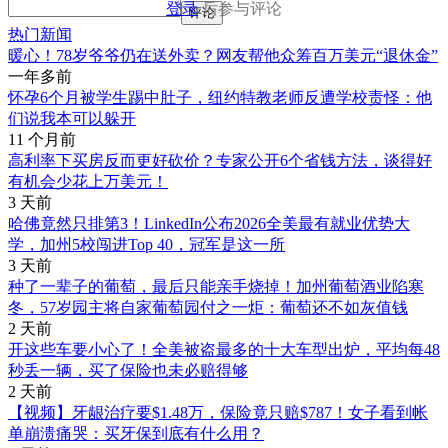
登录
后参与评论
评论
热门新闻
暖心！78岁爷爷仍在送外卖？网友帮他众筹百万美元“退休金”
一年多前
怀孕6个月被学生踢中肚子，纽约特教老师反遭学校责怪：他
们说我本可以躲开
11 个月前
高利率下买房反而更好砍价？专家公开6个省钱方法，谈得好
有机会少花上万美元！
3 天前
哈佛竟然只排第3！LinkedIn公布2026全美最有就业优势大
学，加州5校闯进Top 40，冠军是这一所
3 天前
种了一辈子的葡萄，最后只能亲手烧掉！加州葡萄酒业陷寒
冬，57岁园主将自家葡萄园付之一炬：葡萄还不如灰值钱
2 天前
开这些车要小心了！全美被盗最多的十大车型出炉，平均每48
秒丢一辆，买了保险也未必赔得够
2 天前
【视频】牙龈治疗要$1.48万，保险竟只赔$787！女子看到帐
单崩溃痛哭：买牙保到底有什么用？