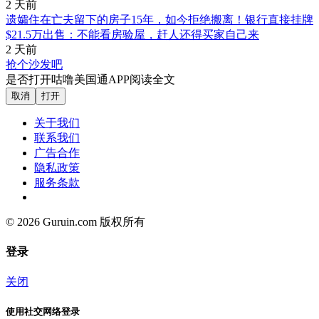
2 天前
遗孀住在亡夫留下的房子15年，如今拒绝搬离！银行直接挂牌
$21.5万出售：不能看房验屋，赶人还得买家自己来
2 天前
抢个沙发吧
是否打开咕噜美国通APP阅读全文
取消
打开
关于我们
联系我们
广告合作
隐私政策
服务条款
© 2026 Guruin.com 版权所有
登录
关闭
使用社交网络登录