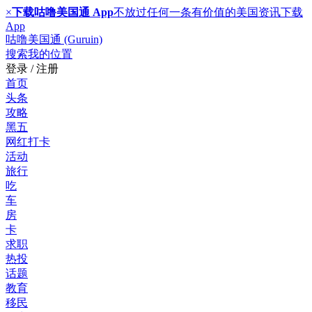
×
下载咕噜美国通 App
不放过任何一条有价值的美国资讯
下载
App
咕噜美国通 (Guruin)
搜索
我的位置
登录 / 注册
首页
头条
攻略
黑五
网红打卡
活动
旅行
吃
车
房
卡
求职
热投
话题
教育
移民