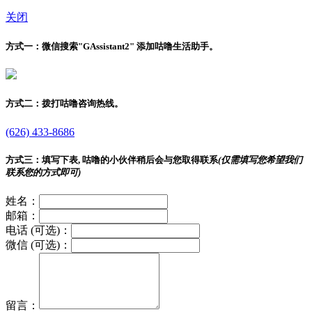
关闭
方式一：
微信搜索"
GAssistant2
" 添加咕噜生活助手。
方式二：
拨打咕噜咨询热线。
(626) 433-8686
方式三：
填写下表, 咕噜的小伙伴稍后会与您取得联系
(仅需填写您希望我们
联系您的方式即可)
姓名：
邮箱：
电话 (可选)：
微信 (可选)：
留言：