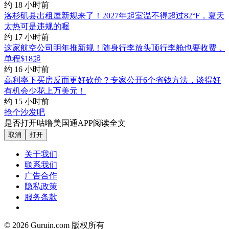
约 18 小时前
洛杉矶县出租屋新规来了！2027年起室温不得超过82°F，夏天
太热可是违规的喔
约 17 小时前
这家航空公司明年推新规！随身行李放头顶行李舱也要收费，
单程$18起
约 16 小时前
高利率下买房反而更好砍价？专家公开6个省钱方法，谈得好
有机会少花上万美元！
约 15 小时前
抢个沙发吧
是否打开咕噜美国通APP阅读全文
取消
打开
关于我们
联系我们
广告合作
隐私政策
服务条款
© 2026 Guruin.com 版权所有