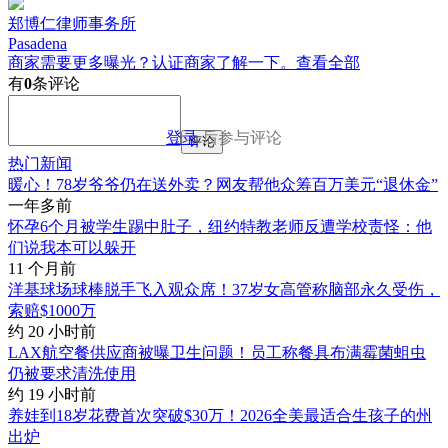
郑博仁律师事务所
Pasadena
商家需要更多曝光？认证商家了解一下。
查看全部
有
0
条评论
登录
后参与评论
评论
热门新闻
暖心！78岁爷爷仍在送外卖？网友帮他众筹百万美元“退休金”
一年多前
怀孕6个月被学生踢中肚子，纽约特教老师反遭学校责怪：他
们说我本可以躲开
11 个月前
洋基球场球棒脱手飞入观众席！37岁女高管称脑部永久受伤，
索赔$1000万
约 20 小时前
LAX航空餐供应商被曝卫生问题！员工称餐具布满霉菌蛆虫
仍被要求清洗使用
约 19 小时前
养娃到18岁花费首次突破$30万！2026全美最适合生孩子的州
出炉