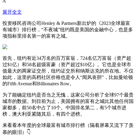
A
展开全文
投资移民咨询公司Henley & Partners新出炉的《2023全球最富
有城市》排行榜，“不夜城”纽约既是美国的金融中心，也是多
项指标里排名第一的富有之城。
首先，纽约有近34万名的百万富翁，724名亿万富翁（资产超
过$1亿）和58名超级富豪（资产超过$10亿）。它也是全球市
值最大的两家证交所，纽约证交所和纳斯达克的所在地。不仅
如此，这里的高档社区价格也是令人“闻风丧胆”，比如曼哈顿
的Fifth Avenue和Billionaires Row。
为了能确定纽约是否当之无愧，这家公司分析了全球97个最贵
城市的数据。到目前为止，美国拥有的富有之城比其他任何国
家都多，前50名中占了10个。中国排名第二，有5个城市进
榜，澳大利亚紧随其后，有四个进榜。
来看看本年度的全球最富有城市排行榜（隔着屏幕又流下了羡
慕的眼泪）👇