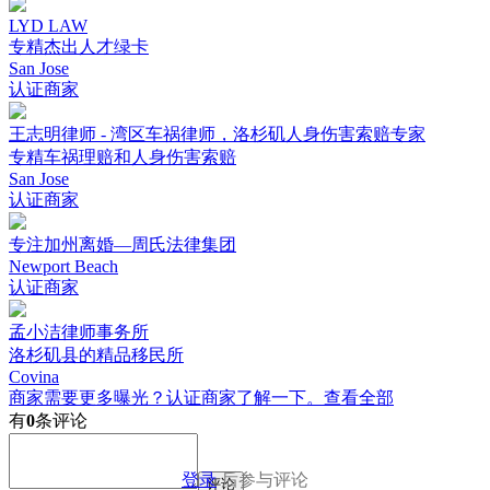
LYD LAW
专精杰出人才绿卡
San Jose
认证商家
王志明律师 - 湾区车祸律师，洛杉矶人身伤害索赔专家
专精车祸理赔和人身伤害索赔
San Jose
认证商家
专注加州离婚—周氏法律集团
Newport Beach
认证商家
孟小洁律师事务所
洛杉矶县的精品移民所
Covina
商家需要更多曝光？认证商家了解一下。
查看全部
有
0
条评论
登录
后参与评论
评论