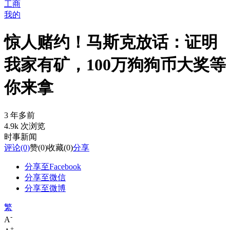
工商
我的
惊人赌约！马斯克放话：证明
我家有矿，100万狗狗币大奖等
你来拿
3 年多前
4.9k 次浏览
时事新闻
评论
(0)
赞
(0)
收藏
(0)
分享
分享至Facebook
分享至微信
分享至微博
繁
-
A
+