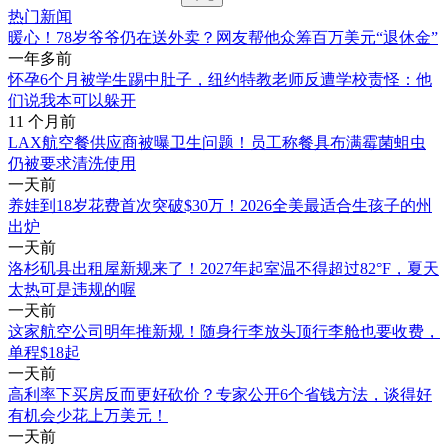
热门新闻
暖心！78岁爷爷仍在送外卖？网友帮他众筹百万美元“退休金”
一年多前
怀孕6个月被学生踢中肚子，纽约特教老师反遭学校责怪：他
们说我本可以躲开
11 个月前
LAX航空餐供应商被曝卫生问题！员工称餐具布满霉菌蛆虫
仍被要求清洗使用
一天前
养娃到18岁花费首次突破$30万！2026全美最适合生孩子的州
出炉
一天前
洛杉矶县出租屋新规来了！2027年起室温不得超过82°F，夏天
太热可是违规的喔
一天前
这家航空公司明年推新规！随身行李放头顶行李舱也要收费，
单程$18起
一天前
高利率下买房反而更好砍价？专家公开6个省钱方法，谈得好
有机会少花上万美元！
一天前