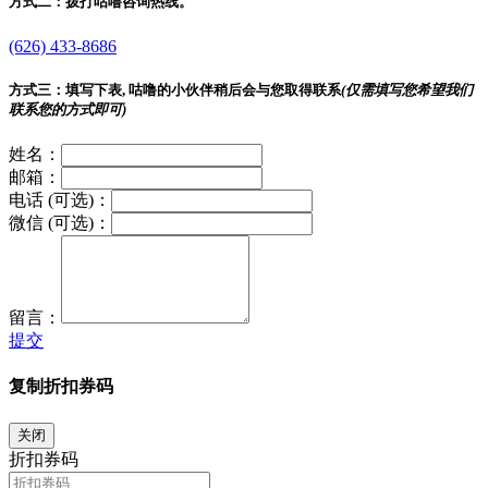
方式二：
拨打咕噜咨询热线。
(626) 433-8686
方式三：
填写下表, 咕噜的小伙伴稍后会与您取得联系
(仅需填写您希望我们
联系您的方式即可)
姓名：
邮箱：
电话 (可选)：
微信 (可选)：
留言：
提交
复制折扣券码
关闭
折扣券码