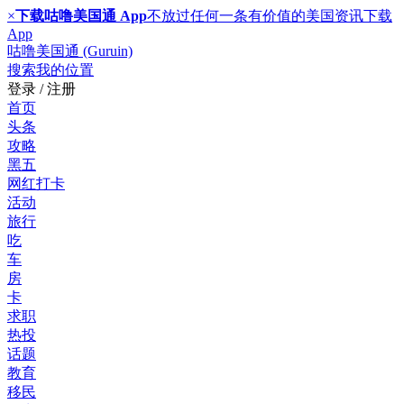
×
下载咕噜美国通 App
不放过任何一条有价值的美国资讯
下载
App
咕噜美国通 (Guruin)
搜索
我的位置
登录 / 注册
首页
头条
攻略
黑五
网红打卡
活动
旅行
吃
车
房
卡
求职
热投
话题
教育
移民