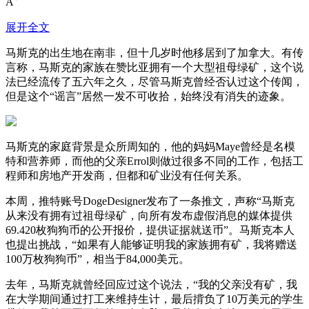
A
展开全文
马斯克的出生地在南非，但十几岁时他移居到了加拿大。有传
言称，马斯克的家族在赞比亚拥有一个大型祖母绿矿，这个说
法已经流传了五六年之久，尽管马斯克曾经否认过这个传闻，
但是这个“谣言”居然一发不可收拾，始终没有消失的迹象。
马斯克的家庭背景是众所周知的，他的妈妈Maye曾经是名模
特和营养师，而他的父亲Errol则做过很多不同的工作，包括工
程师和房地产开发商，但都和矿业没有任何关系。
本周，推特账号DogeDesigner发布了一条推文，声称“马斯克
从来没有拥有过祖母绿矿，向所有发布虚假消息的媒体提供
69.420枚狗狗币的公开报价，提供证据就送币”。马斯克本人
也提出挑战，“如果有人能够证明我的家族拥有矿，我将赠送
100万枚狗狗币”，相当于84,000美元。
去年，马斯克就曾经回应过这个说法，“我的父亲没有矿，我
在大学期间通过打工来维持生计，最后揹负了10万美元的学生