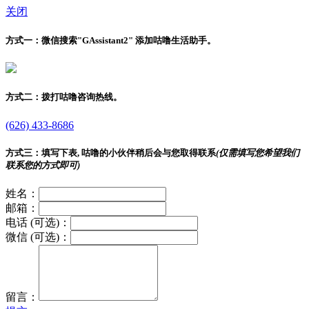
关闭
方式一：
微信搜索"
GAssistant2
" 添加咕噜生活助手。
方式二：
拨打咕噜咨询热线。
(626) 433-8686
方式三：
填写下表, 咕噜的小伙伴稍后会与您取得联系
(仅需填写您希望我们
联系您的方式即可)
姓名：
邮箱：
电话 (可选)：
微信 (可选)：
留言：