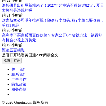
约 22 小时前
洛杉矶县出租屋新规来了！2027年起室温不得超过82°F，夏天
太热可是违规的喔
约 21 小时前
这家航空公司明年推新规！随身行李放头顶行李舱也要收费，
单程$18起
约 20 小时前
高利率下买房反而更好砍价？专家公开6个省钱方法，谈得好
有机会少花上万美元！
约 19 小时前
评论区更精彩
是否打开咕噜美国通APP阅读全文
取消
打开
关于我们
联系我们
广告合作
隐私政策
服务条款
© 2026 Guruin.com 版权所有