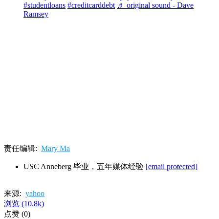
#studentloans
#creditcarddebt
♬ original sound - Dave
Ramsey
责任编辑:
Mary Ma
USC Anneberg 毕业，五年媒体经验
[email protected]
来源:
yahoo
浏览
(10.8k)
点赞
(0)