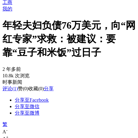
工商
我的
年轻夫妇负债76万美元，向“网
红专家”求救：被建议：要
靠“豆子和米饭”过日子
2 年多前
10.8k 次浏览
时事新闻
评论
(1)
赞
(0)
收藏
(0)
分享
分享至Facebook
分享至微信
分享至微博
繁
-
A
+