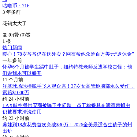
咕噜币：716
3 年多前
花销太大了
复 (
0
)
赞 (0)
赏
1 楼
热门新闻
暖心！78岁爷爷仍在送外卖？网友帮他众筹百万美元“退休金”
一年多前
怀孕6个月被学生踢中肚子，纽约特教老师反遭学校责怪：他
们说我本可以躲开
11 个月前
洋基球场球棒脱手飞入观众席！37岁女高管称脑部永久受伤，
索赔$1000万
约 24 小时前
LAX航空餐供应商被曝卫生问题！员工称餐具布满霉菌蛆虫
仍被要求清洗使用
约 23 小时前
养娃到18岁花费首次突破$30万！2026全美最适合生孩子的州
出炉