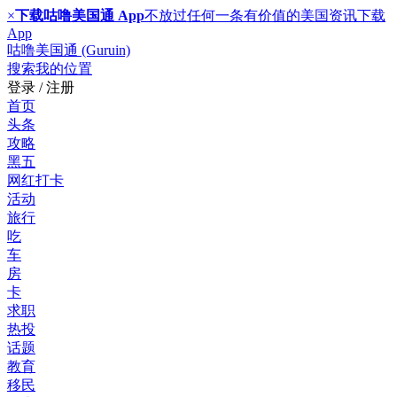
×
下载咕噜美国通 App
不放过任何一条有价值的美国资讯
下载
App
咕噜美国通 (Guruin)
搜索
我的位置
登录 / 注册
首页
头条
攻略
黑五
网红打卡
活动
旅行
吃
车
房
卡
求职
热投
话题
教育
移民