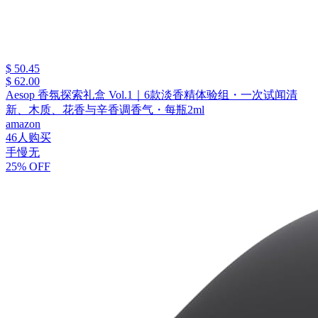
$ 50.45
$ 62.00
Aesop 香氛探索礼盒 Vol.1｜6款淡香精体验组・一次试闻清
新、木质、花香与辛香调香气・每瓶2ml
amazon
46人购买
手慢无
25% OFF