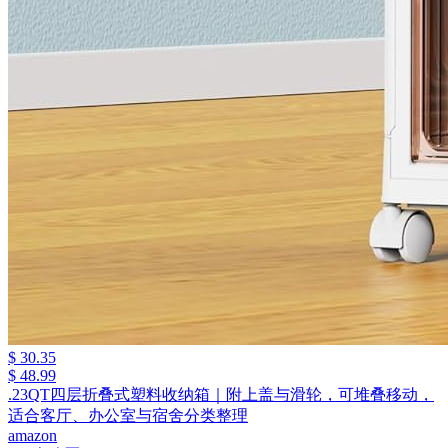
$ 30.35
$ 48.99
.23QT四层折叠式塑料收纳箱｜附上盖与滑轮，可堆叠移动，
适合客厅、办公室与宿舍分类整理
amazon