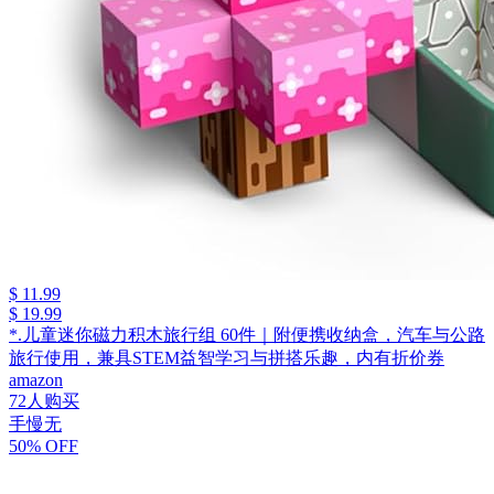
$ 11.99
$ 19.99
*.儿童迷你磁力积木旅行组 60件｜附便携收纳盒，汽车与公路
旅行使用，兼具STEM益智学习与拼搭乐趣，内有折价券
amazon
72人购买
手慢无
50% OFF