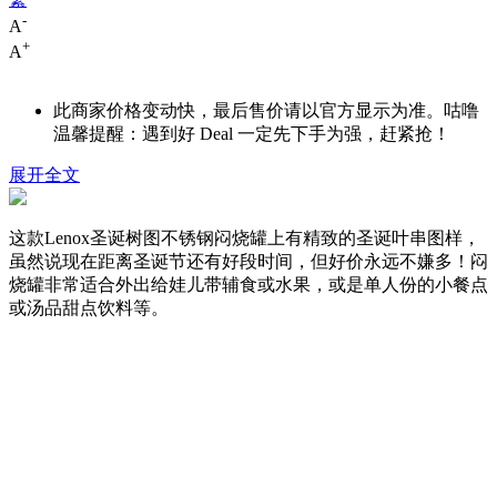
-
A
+
A
此商家价格变动快，最后售价请以官方显示为准。咕噜
温馨提醒：遇到好 Deal 一定先下手为强，赶紧抢！
展开全文
这款Lenox圣诞树图不锈钢闷烧罐上有精致的圣诞叶串图样，
虽然说现在距离圣诞节还有好段时间，但好价永远不嫌多！闷
烧罐非常适合外出给娃儿带辅食或水果，或是单人份的小餐点
或汤品甜点饮料等。