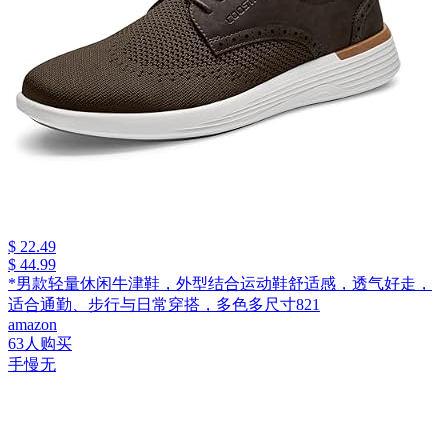
$ 22.49
$ 44.99
*男款轻量休闲牛津鞋，外型结合运动鞋舒适感，透气好走，
适合通勤、步行与日常穿搭，多色多尺寸821
amazon
63人购买
手慢无