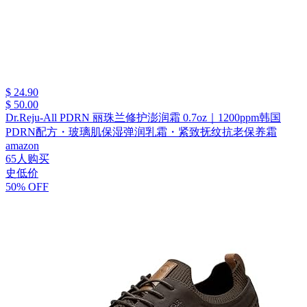
$ 24.90
$ 50.00
Dr.Reju-All PDRN 丽珠兰修护澎润霜 0.7oz｜1200ppm韩国
PDRN配方・玻璃肌保湿弹润乳霜・紧致抚纹抗老保养霜
amazon
65人购买
史低价
50% OFF