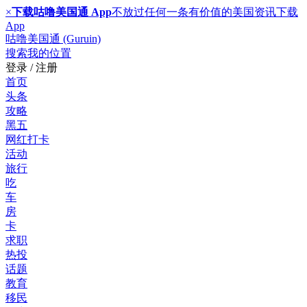
×
下载咕噜美国通 App
不放过任何一条有价值的美国资讯
下载
App
咕噜美国通 (Guruin)
搜索
我的位置
登录 / 注册
首页
头条
攻略
黑五
网红打卡
活动
旅行
吃
车
房
卡
求职
热投
话题
教育
移民