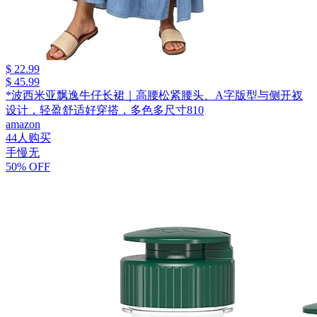
$ 22.99
$ 45.99
*波西米亚飘逸牛仔长裙｜高腰松紧腰头、A字版型与侧开衩
设计，轻盈舒适好穿搭，多色多尺寸810
amazon
44人购买
手慢无
50% OFF