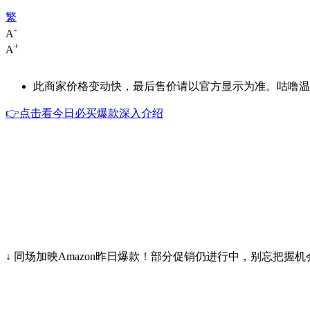
繁
-
A
+
A
此商家价格变动快，最后售价请以官方显示为准。咕噜温馨
👉点击看今日必买爆款深入介绍
↓ 同场加映Amazon昨日爆款！部分促销仍进行中，别忘把握