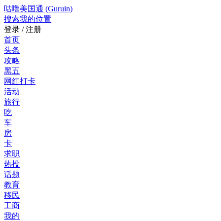
咕噜美国通 (Guruin)
搜索
我的位置
登录 / 注册
首页
头条
攻略
黑五
网红打卡
活动
旅行
吃
车
房
卡
求职
热投
话题
教育
移民
工商
我的