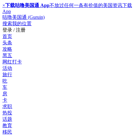
×
下载咕噜美国通 App
不放过任何一条有价值的美国资讯
下载
App
咕噜美国通 (Guruin)
搜索
我的位置
登录 / 注册
首页
头条
攻略
黑五
网红打卡
活动
旅行
吃
车
房
卡
求职
热投
话题
教育
移民