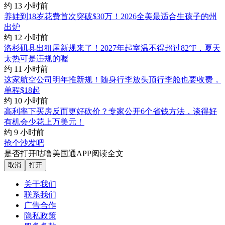
约 13 小时前
养娃到18岁花费首次突破$30万！2026全美最适合生孩子的州
出炉
约 12 小时前
洛杉矶县出租屋新规来了！2027年起室温不得超过82°F，夏天
太热可是违规的喔
约 11 小时前
这家航空公司明年推新规！随身行李放头顶行李舱也要收费，
单程$18起
约 10 小时前
高利率下买房反而更好砍价？专家公开6个省钱方法，谈得好
有机会少花上万美元！
约 9 小时前
抢个沙发吧
是否打开咕噜美国通APP阅读全文
取消
打开
关于我们
联系我们
广告合作
隐私政策