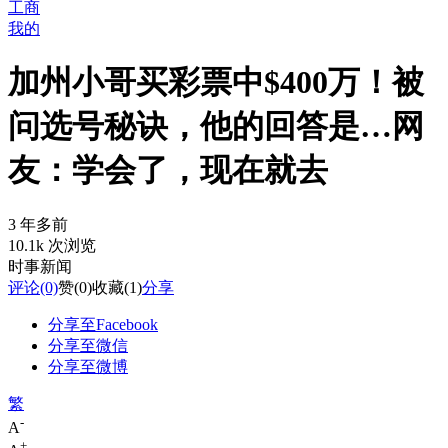
工商
我的
加州小哥买彩票中$400万！被
问选号秘诀，他的回答是…网
友：学会了，现在就去
3 年多前
10.1k 次浏览
时事新闻
评论
(0)
赞
(0)
收藏
(1)
分享
分享至Facebook
分享至微信
分享至微博
繁
-
A
+