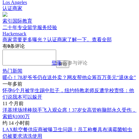
Los Angeles
认证商家
索引国际教育
二十年专业留学服务经验
Hackensack
商家需要更多曝光？认证商家了解一下。
查看全部
有
0
条评论
登录
后参与评论
评论
热门新闻
暖心！78岁爷爷仍在送外卖？网友帮他众筹百万美元“退休金”
一年多前
怀孕6个月被学生踢中肚子，纽约特教老师反遭学校责怪：他
们说我本可以躲开
11 个月前
洋基球场球棒脱手飞入观众席！37岁女高管称脑部永久受伤，
索赔$1000万
约 14 小时前
LAX航空餐供应商被曝卫生问题！员工称餐具布满霉菌蛆虫
仍被要求清洗使用