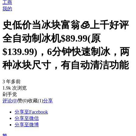
工商
我的
史低价当冰块富翁🧊上千好评
全自动制冰机$89.99(原
$139.99)，6分钟快速制冰，两
种冰块尺寸，有自动清洁功能
3 年多前
1.9k 次浏览
剁手党
评论
(0)
赞
(0)
收藏
(1)
分享
分享至Facebook
分享至微信
分享至微博
繁