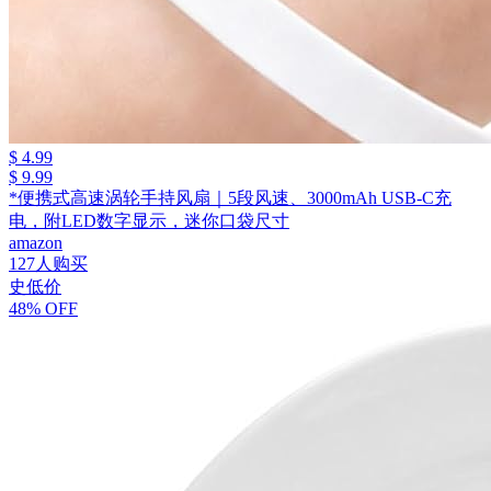
$ 4.99
$ 9.99
*便携式高速涡轮手持风扇｜5段风速、3000mAh USB-C充
电，附LED数字显示，迷你口袋尺寸
amazon
127人购买
史低价
48% OFF