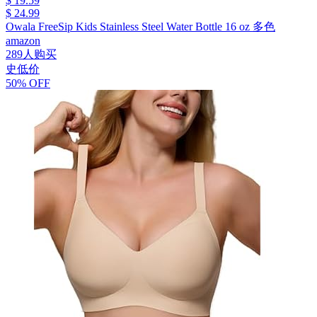
$ 19.59
$ 24.99
Owala FreeSip Kids Stainless Steel Water Bottle 16 oz 多色
amazon
289人购买
史低价
50% OFF