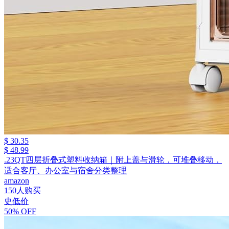
$ 30.35
$ 48.99
.23QT四层折叠式塑料收纳箱｜附上盖与滑轮，可堆叠移动，
适合客厅、办公室与宿舍分类整理
amazon
150人购买
史低价
50% OFF