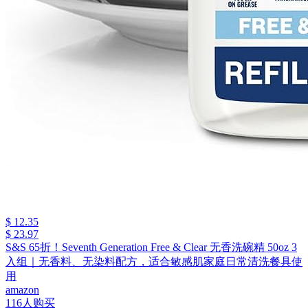
$ 12.35
$ 23.97
S&S 65折！Seventh Generation Free & Clear 无香洗碗精 50oz 3
入组｜无香料、无染料配方，适合敏感肌家庭日常清洗餐具使
用
amazon
116人购买