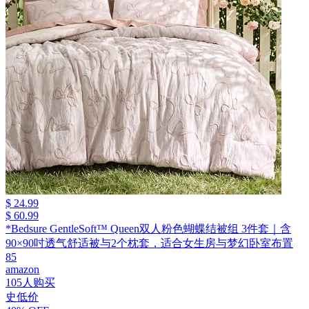
$ 24.99
$ 60.99
*Bedsure GentleSoft™ Queen双人粉色蝴蝶结被组 3件套｜含
90×90吋透气舒适被与2个枕套，适合女生房与梦幻卧室布置
85
amazon
105人购买
史低价