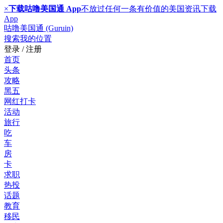
×
下载咕噜美国通 App
不放过任何一条有价值的美国资讯
下载
App
咕噜美国通 (Guruin)
搜索
我的位置
登录 / 注册
首页
头条
攻略
黑五
网红打卡
活动
旅行
吃
车
房
卡
求职
热投
话题
教育
移民