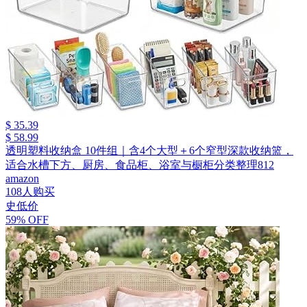
$ 35.39
$ 58.99
透明塑料收纳盒 10件组｜含4个大型＋6个窄型深款收纳篮，
适合水槽下方、厨房、食品柜、浴室与橱柜分类整理812
amazon
108人购买
史低价
59% OFF