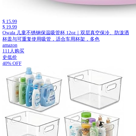
$ 15.99
$ 19.99
Owala 儿童不锈钢保温吸管杯 12oz｜双层真空保冷、防泼洒
杯盖与可重复使用吸管，适合车用杯架，多色
amazon
111人购买
史低价
40% OFF