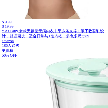
$ 9.99
$ 19.99
*.As Fairy 女款无钢圈无痕内衣｜果冻条支撑＋腋下收副乳设
计，舒适聚拢，适合日常与T恤内搭，多色多尺寸89
amazon
186人购买
史低价
50% OFF