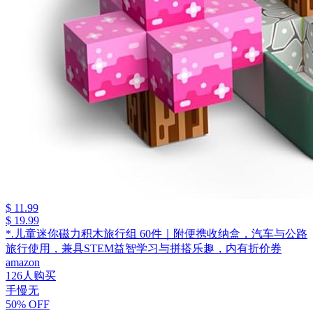
$ 11.99
$ 19.99
*.儿童迷你磁力积木旅行组 60件｜附便携收纳盒，汽车与公路
旅行使用，兼具STEM益智学习与拼搭乐趣，内有折价券
amazon
126人购买
手慢无
50% OFF