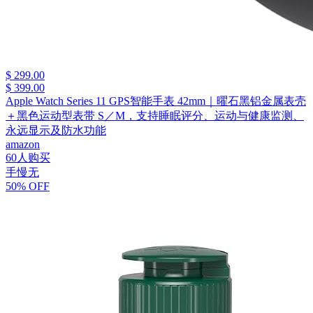
$ 299.00
$ 399.00
Apple Watch Series 11 GPS智能手表 42mm｜曜石黑铝金属表壳
＋黑色运动型表带 S／M，支持睡眠评分、运动与健康监测、
永远显示及防水功能
amazon
60人购买
手慢无
50% OFF