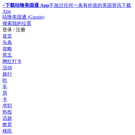
×
下载咕噜美国通 App
不放过任何一条有价值的美国资讯
下载
App
咕噜美国通 (Guruin)
搜索
我的位置
登录 / 注册
首页
头条
攻略
黑五
网红打卡
活动
旅行
吃
车
房
卡
求职
热投
话题
教育
移民