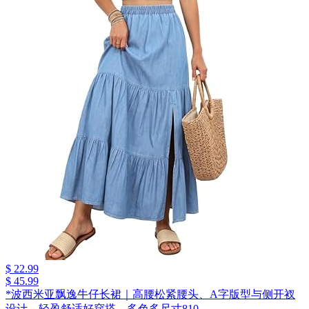
$ 22.99
$ 45.99
*波西米亚飘逸牛仔长裙｜高腰松紧腰头、A字版型与侧开衩
设计，轻盈舒适好穿搭，多色多尺寸810