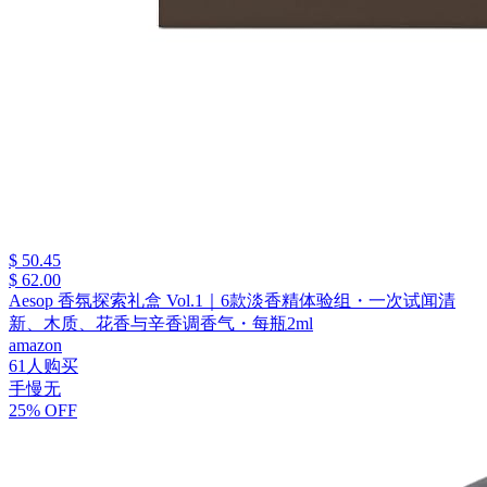
$ 50.45
$ 62.00
Aesop 香氛探索礼盒 Vol.1｜6款淡香精体验组・一次试闻清
新、木质、花香与辛香调香气・每瓶2ml
amazon
61人购买
手慢无
25% OFF