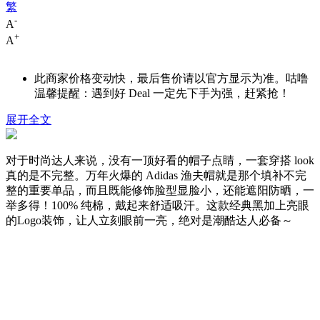
繁
-
A
+
A
此商家价格变动快，最后售价请以官方显示为准。咕噜
温馨提醒：遇到好 Deal 一定先下手为强，赶紧抢！
展开全文
对于时尚达人来说，没有一顶好看的帽子点睛，一套穿搭 look
真的是不完整。万年火爆的 Adidas 渔夫帽就是那个填补不完
整的重要单品，而且既能修饰脸型显脸小，还能遮阳防晒，一
举多得！100% 纯棉，戴起来舒适吸汗。这款经典黑加上亮眼
的Logo装饰，让人立刻眼前一亮，绝对是潮酷达人必备～