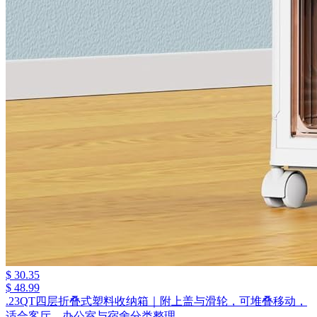
$ 30.35
$ 48.99
.23QT四层折叠式塑料收纳箱｜附上盖与滑轮，可堆叠移动，
适合客厅、办公室与宿舍分类整理