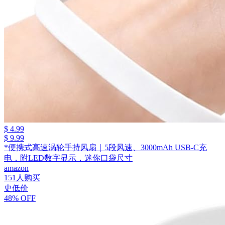
$ 4.99
$ 9.99
*便携式高速涡轮手持风扇｜5段风速、3000mAh USB-C充
电，附LED数字显示，迷你口袋尺寸
amazon
151人购买
史低价
48% OFF