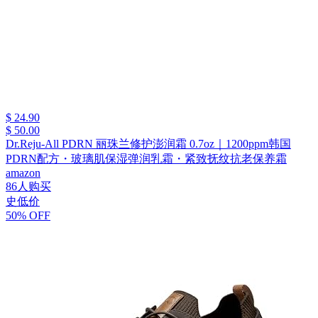
$ 24.90
$ 50.00
Dr.Reju-All PDRN 丽珠兰修护澎润霜 0.7oz｜1200ppm韩国
PDRN配方・玻璃肌保湿弹润乳霜・紧致抚纹抗老保养霜
amazon
86人购买
史低价
50% OFF