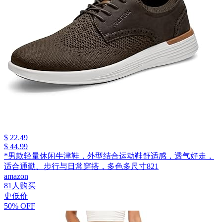
$ 22.49
$ 44.99
*男款轻量休闲牛津鞋，外型结合运动鞋舒适感，透气好走，
适合通勤、步行与日常穿搭，多色多尺寸821
amazon
81人购买
史低价
50% OFF