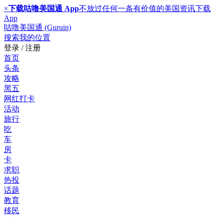
×
下载咕噜美国通 App
不放过任何一条有价值的美国资讯
下载
App
咕噜美国通 (Guruin)
搜索
我的位置
登录 / 注册
首页
头条
攻略
黑五
网红打卡
活动
旅行
吃
车
房
卡
求职
热投
话题
教育
移民