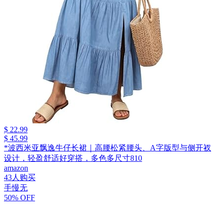
$ 22.99
$ 45.99
*波西米亚飘逸牛仔长裙｜高腰松紧腰头、A字版型与侧开衩
设计，轻盈舒适好穿搭，多色多尺寸810
amazon
43人购买
手慢无
50% OFF