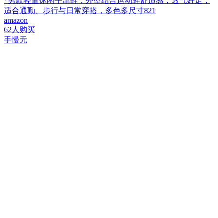
*男款轻量休闲牛津鞋，外型结合运动鞋舒适感，透气好走，
适合通勤、步行与日常穿搭，多色多尺寸821
amazon
62人购买
手慢无