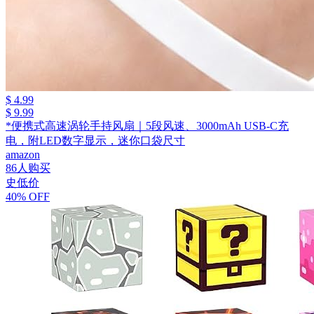
$ 4.99
$ 9.99
*便携式高速涡轮手持风扇｜5段风速、3000mAh USB-C充
电，附LED数字显示，迷你口袋尺寸
amazon
86人购买
史低价
40% OFF