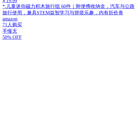
$ 19.99
*.儿童迷你磁力积木旅行组 60件｜附便携收纳盒，汽车与公路
旅行使用，兼具STEM益智学习与拼搭乐趣，内有折价券
amazon
71人购买
手慢无
50% OFF