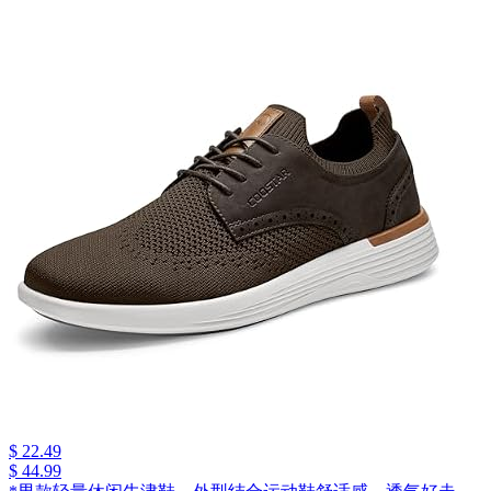
$ 22.49
$ 44.99