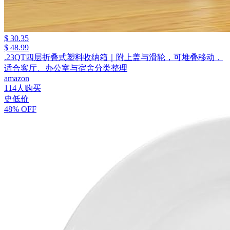
$ 30.35
$ 48.99
.23QT四层折叠式塑料收纳箱｜附上盖与滑轮，可堆叠移动，
适合客厅、办公室与宿舍分类整理
amazon
114人购买
史低价
48% OFF