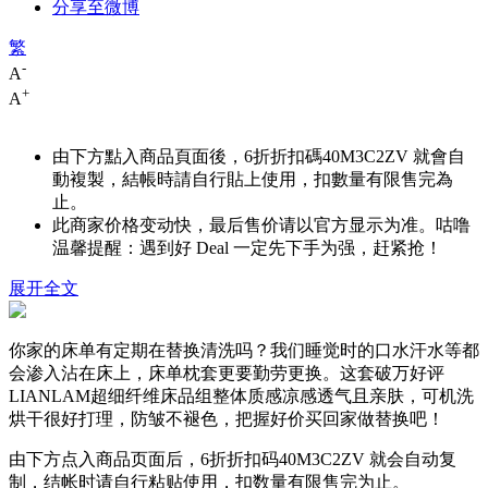
分享至微博
繁
-
A
+
A
由下方點入商品頁面後，6折折扣碼
40M3C2ZV
就會自
動複製，結帳時請自行貼上使用，扣數量有限售完為
止。
此商家价格变动快，最后售价请以官方显示为准。咕噜
温馨提醒：遇到好 Deal 一定先下手为强，赶紧抢！
展开全文
你家的床单有定期在替换清洗吗？我们睡觉时的口水汗水等都
会渗入沾在床上，床单枕套更要勤劳更换。这套破万好评
LIANLAM超细纤维床品组整体质感凉感透气且亲肤，可机洗
烘干很好打理，防皱不褪色，把握好价买回家做替换吧！
由下方点入商品页面后，6折折扣码
40M3C2ZV
就会自动复
制，结帐时请自行粘贴使用，扣数量有限售完为止。