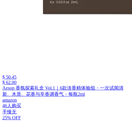
$ 50.45
$ 62.00
Aesop 香氛探索礼盒 Vol.1｜6款淡香精体验组・一次试闻清
新、木质、花香与辛香调香气・每瓶2ml
amazon
46人购买
手慢无
25% OFF