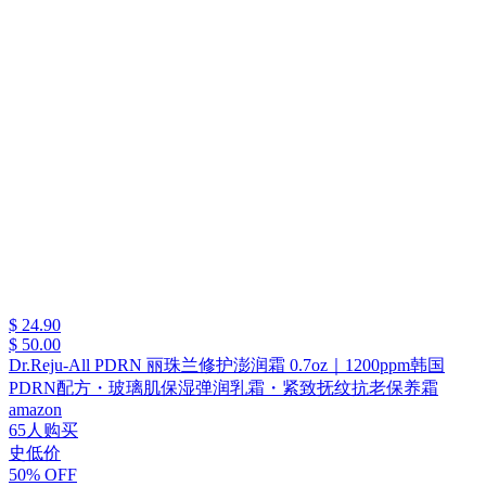
$ 24.90
$ 50.00
Dr.Reju-All PDRN 丽珠兰修护澎润霜 0.7oz｜1200ppm韩国
PDRN配方・玻璃肌保湿弹润乳霜・紧致抚纹抗老保养霜
amazon
65人购买
史低价
50% OFF