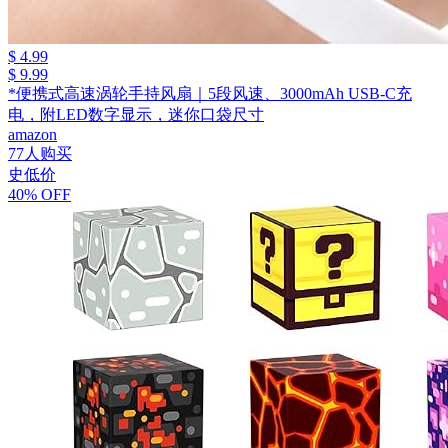
$ 4.99
$ 9.99
*便携式高速涡轮手持风扇｜5段风速、3000mAh USB-C充
电，附LED数字显示，迷你口袋尺寸
amazon
77人购买
史低价
40% OFF