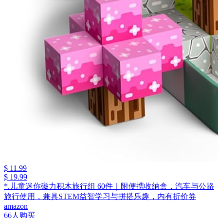
$ 11.99
$ 19.99
*.儿童迷你磁力积木旅行组 60件｜附便携收纳盒，汽车与公路
旅行使用，兼具STEM益智学习与拼搭乐趣，内有折价券
amazon
66人购买