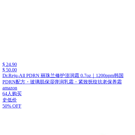
$ 24.90
$ 50.00
Dr.Reju-All PDRN 丽珠兰修护澎润霜 0.7oz｜1200ppm韩国
PDRN配方・玻璃肌保湿弹润乳霜・紧致抚纹抗老保养霜
amazon
64人购买
史低价
50% OFF