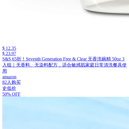
$ 12.35
$ 23.97
S&S 65折！Seventh Generation Free & Clear 无香洗碗精 50oz 3
入组｜无香料、无染料配方，适合敏感肌家庭日常清洗餐具使
用
amazon
82人购买
史低价
50% OFF