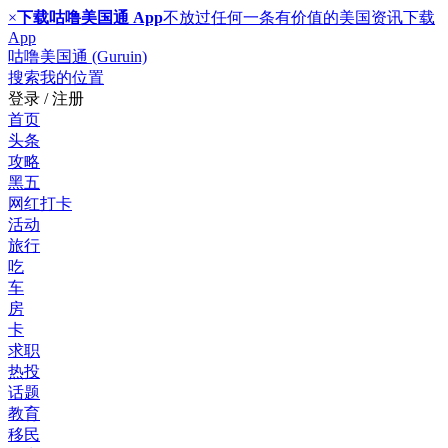
×
下载咕噜美国通 App
不放过任何一条有价值的美国资讯
下载
App
咕噜美国通 (Guruin)
搜索
我的位置
登录 / 注册
首页
头条
攻略
黑五
网红打卡
活动
旅行
吃
车
房
卡
求职
热投
话题
教育
移民