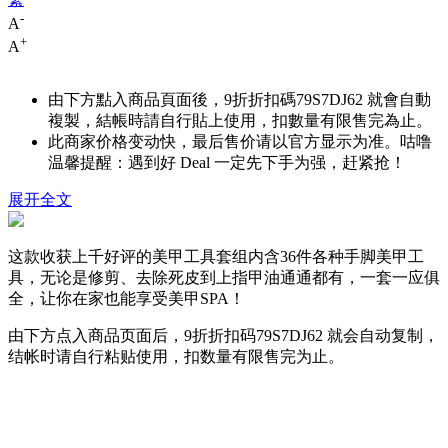
-
A
+
A
由下方點入商品頁面後，9折折扣碼
79S7DJ62
就會自動
複製，結帳時請自行貼上使用，扣數量有限售完為止。
此商家价格变动快，最后售价请以官方显示为准。咕噜
温馨提醒：遇到好 Deal 一定先下手为强，赶紧抢！
展开全文
这款收获上千好评的美甲工具套组内含36件各种手脚美甲工
具，无论是修剪、去除死皮到上指甲油通通都有，一套一应俱
全，让你在家也能享受美甲SPA！
由下方点入商品页面后，9折折扣码
79S7DJ62
就会自动复制，
结帐时请自行粘贴使用，扣数量有限售完为止。