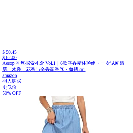
$ 50.45
$ 62.00
Aesop 香氛探索礼盒 Vol.1｜6款淡香精体验组・一次试闻清
新、木质、花香与辛香调香气・每瓶2ml
amazon
44人购买
史低价
50% OFF