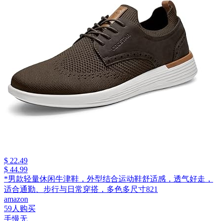
$ 22.49
$ 44.99
*男款轻量休闲牛津鞋，外型结合运动鞋舒适感，透气好走，
适合通勤、步行与日常穿搭，多色多尺寸821
amazon
59人购买
手慢无