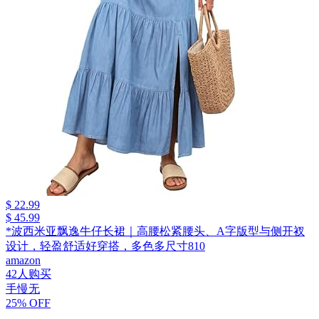
$ 22.99
$ 45.99
*波西米亚飘逸牛仔长裙｜高腰松紧腰头、A字版型与侧开衩
设计，轻盈舒适好穿搭，多色多尺寸810
amazon
42人购买
手慢无
25% OFF