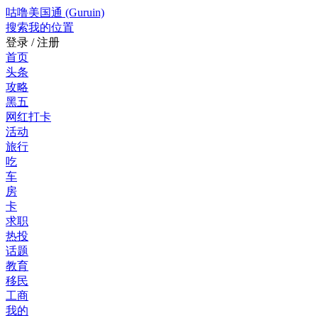
咕噜美国通 (Guruin)
搜索
我的位置
登录 / 注册
首页
头条
攻略
黑五
网红打卡
活动
旅行
吃
车
房
卡
求职
热投
话题
教育
移民
工商
我的