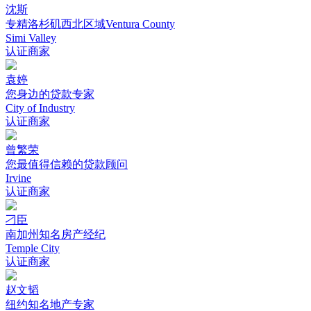
沈斯
专精洛杉矶西北区域Ventura County
Simi Valley
认证商家
袁婷
您身边的贷款专家
City of Industry
认证商家
曾繁荣
您最值得信赖的贷款顾问
Irvine
认证商家
刁臣
南加州知名房产经纪
Temple City
认证商家
赵文韬
纽约知名地产专家