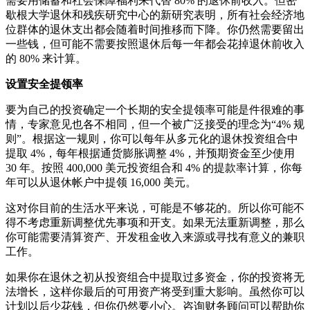
需要用储蓄和社会保障福利来代替 80% 的退休前收入。但密
歇根大学退休和残疾研究中心的新研究表明，所有社会经济地
位群体的退休支出都会随着时间推移而下降。你仍然需要留出
一些钱，但可能不需要按照退休后每一年都会花掉退休前收入
的 80% 来计算。
设置安全提领率
要为自己的投资确定一个长期的安全提领率可能是件很难的事
情，专家意见也各不相同，但一个被广泛接受的理念为“4% 规
则”。根据这一规则，你可以每年从多元化的退休投资组合中
提取 4%，每年根据通货膨胀调整 4%，并预期资金至少使用
30 年。按照 400,000 美元投资组合和 4% 的提款率计算，你每
年可以从退休帐户中提领 16,000 美元。
这对你目前的生活水平来说，可能是不够花的。所以你可能不
得不考虑重新调整优先事项和开支。如果无法重新调整，那么
你可能需要清算资产、开发租金收入来源或寻找有意义的兼职
工作。
如果你在退休之初从投资组合中提取过多资金，你的投资将无
法增长，这样你最后的可用资产将受到重大影响。虽然你可以
计划以后少花钱，但你仍然要小心。咨询财务顾问可以帮助你