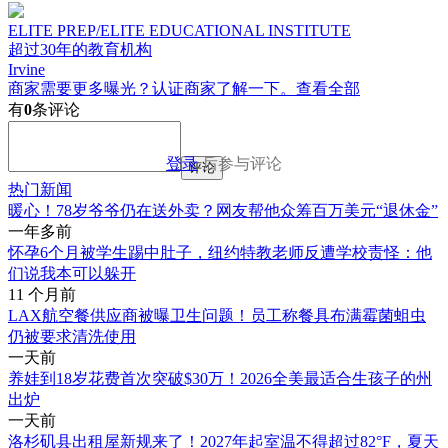
ELITE PREP/ELITE EDUCATIONAL INSTITUTE
超过30年的教育机构
Irvine
商家需要更多曝光？认证商家了解一下。
查看全部
有
0
条评论
登录
后参与评论
评论
热门新闻
暖心！78岁爷爷仍在送外卖？网友帮他众筹百万美元“退休金”
一年多前
怀孕6个月被学生踢中肚子，纽约特教老师反遭学校责怪：他
们说我本可以躲开
11 个月前
LAX航空餐供应商被曝卫生问题！员工称餐具布满霉菌蛆虫
仍被要求清洗使用
一天前
养娃到18岁花费首次突破$30万！2026全美最适合生孩子的州
出炉
一天前
洛杉矶县出租屋新规来了！2027年起室温不得超过82°F，夏天