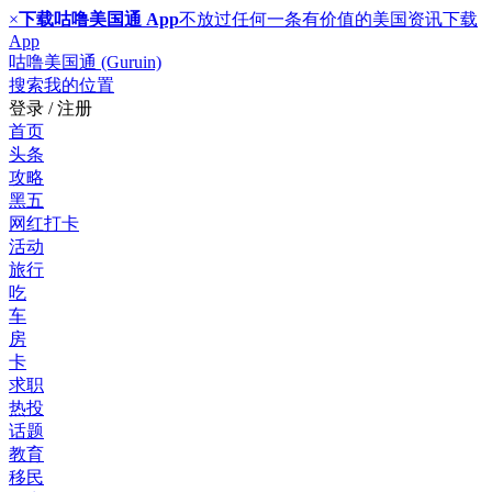
×
下载咕噜美国通 App
不放过任何一条有价值的美国资讯
下载
App
咕噜美国通 (Guruin)
搜索
我的位置
登录 / 注册
首页
头条
攻略
黑五
网红打卡
活动
旅行
吃
车
房
卡
求职
热投
话题
教育
移民