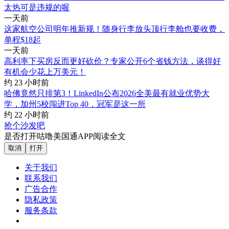
太热可是违规的喔
一天前
这家航空公司明年推新规！随身行李放头顶行李舱也要收费，
单程$18起
一天前
高利率下买房反而更好砍价？专家公开6个省钱方法，谈得好
有机会少花上万美元！
约 23 小时前
哈佛竟然只排第3！LinkedIn公布2026全美最有就业优势大
学，加州5校闯进Top 40，冠军是这一所
约 22 小时前
抢个沙发吧
是否打开咕噜美国通APP阅读全文
取消
打开
关于我们
联系我们
广告合作
隐私政策
服务条款