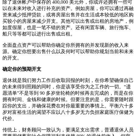
除了退休帐户中保存的 400,000 美元外，你或许还拥有一些可
以在未来对收入进行补充的资产。例如房屋，你可以通过再融
资来减少抵押贷款，或将房屋出售并在生活成本较低的地区购
买较小的房屋来减少开支。其他可以出售或出租的房地产，例
如度假屋，也是一笔不错的资产。还有闲置车辆、旅行拖车、
船只等等都可以进行出售或出租。
全面盘点资产可以帮助你确定你所拥有的并发现新的收入来
源。确定你想要出售什么以及何时可以帮助你规划当前和未来
的开支。
确定你的预期开支
退休就是我们努力工作后收取回报的时刻，在你希望确保自己
的未来得到照顾的同时，你是该享受你为之工作的一切。“遗
愿清单”不是等到 90 多岁坐轮椅的时候再去完成的，而是在你
拥有时间、金钱和健康的时候。但要注意的是，你需要随时跟
踪你的支出，并确保花费在对你最重要的事情上。平衡六十多
岁对富裕生活的渴望不应以八十多岁无力负担家庭医疗保健为
代价。
传统上，财务顾问一致认为，要满足支出需求，普通退休人员