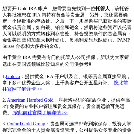
想要开 Gold IRA 帐户，您需要首先找到一位
托管人
，该托管
人将批准您在 IRA 内持有黄金等贵金属，另外，您还需要确
定一个经批准的存放处。之后，下一步是购买已获批准的实际
黄金或贵金属，如白银、铂金和钯金，然后将这些资产以托管
人可以说明的方式转移到存管处。符合投资条件的贵金属有：
金银美国鹰和加拿大枫叶硬币、奥地利爱乐乐队硬币、PAMP
Suisse 金条和大多数铂金条。
由于黄金 IRA 需要有专门的托管人/公司担保，所以为大家筛
选出在美国该领域比较知名的公司供参考⬇️
1.
Goldco
：提供黄金 IRA 开户以及金、银等贵金属直接采购，
拿下多种优秀企业大奖，上千条客户公开五星好评。
按此前
往官网了解详情 >>
2.
American Hartford Gold
：座标洛杉矶的家族企业，提供至高
3年免费的专业帐户管理和贵金属保存，贵金属运输可免运
费。
按此前往官网了解详情 >>
3.
Oxford Gold Group
：贵金属可选择邮寄到家保存，投资人掌
握完完全全的个人贵金属投资管理，公司提供众多专业的贵金