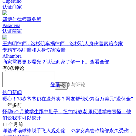
Cupertino
认证商家
郑博仁律师事务所
Pasadena
认证商家
王志明律师 - 洛杉矶车祸律师，洛杉矶人身伤害索赔专家
专精车祸理赔和人身伤害索赔
Alhambra
商家需要更多曝光？认证商家了解一下。
查看全部
有
0
条评论
登录
后参与评论
评论
热门新闻
暖心！78岁爷爷仍在送外卖？网友帮他众筹百万美元“退休金”
一年多前
怀孕6个月被学生踢中肚子，纽约特教老师反遭学校责怪：他
们说我本可以躲开
11 个月前
洋基球场球棒脱手飞入观众席！37岁女高管称脑部永久受伤，