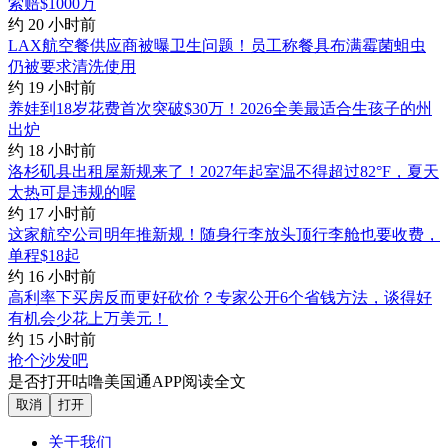
索赔$1000万
约 20 小时前
LAX航空餐供应商被曝卫生问题！员工称餐具布满霉菌蛆虫
仍被要求清洗使用
约 19 小时前
养娃到18岁花费首次突破$30万！2026全美最适合生孩子的州
出炉
约 18 小时前
洛杉矶县出租屋新规来了！2027年起室温不得超过82°F，夏天
太热可是违规的喔
约 17 小时前
这家航空公司明年推新规！随身行李放头顶行李舱也要收费，
单程$18起
约 16 小时前
高利率下买房反而更好砍价？专家公开6个省钱方法，谈得好
有机会少花上万美元！
约 15 小时前
抢个沙发吧
是否打开咕噜美国通APP阅读全文
取消
打开
关于我们