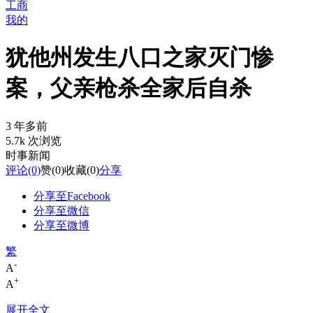
工商
我的
犹他州发生八口之家灭门惨
案，父亲枪杀全家后自杀
3 年多前
5.7k 次浏览
时事新闻
评论
(0)
赞
(0)
收藏
(0)
分享
分享至Facebook
分享至微信
分享至微博
繁
-
A
+
A
展开全文