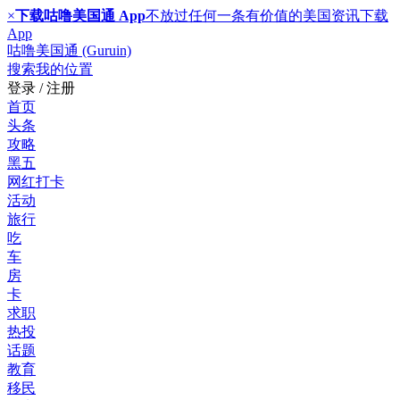
×
下载咕噜美国通 App
不放过任何一条有价值的美国资讯
下载
App
咕噜美国通 (Guruin)
搜索
我的位置
登录 / 注册
首页
头条
攻略
黑五
网红打卡
活动
旅行
吃
车
房
卡
求职
热投
话题
教育
移民