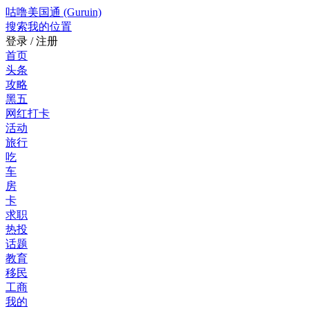
咕噜美国通 (Guruin)
搜索
我的位置
登录 / 注册
首页
头条
攻略
黑五
网红打卡
活动
旅行
吃
车
房
卡
求职
热投
话题
教育
移民
工商
我的