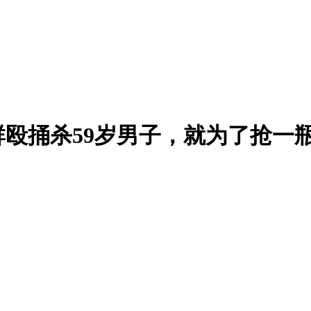
殴捅杀59岁男子，就为了抢一