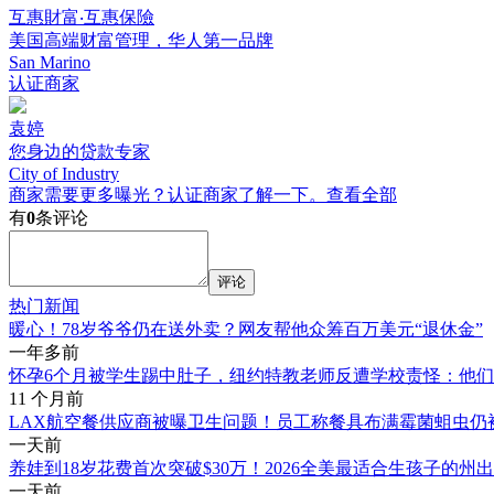
互惠財富‧互惠保險
美国高端财富管理，华人第一品牌
San Marino
认证商家
袁婷
您身边的贷款专家
City of Industry
商家需要更多曝光？认证商家了解一下。
查看全部
有
0
条评论
评论
热门新闻
暖心！78岁爷爷仍在送外卖？网友帮他众筹百万美元“退休金”
一年多前
怀孕6个月被学生踢中肚子，纽约特教老师反遭学校责怪：他
11 个月前
LAX航空餐供应商被曝卫生问题！员工称餐具布满霉菌蛆虫仍
一天前
养娃到18岁花费首次突破$30万！2026全美最适合生孩子的州
一天前