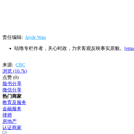
责任编辑:
Jayde Wan
咕噜专栏作者，关心时政，力求客观反映事实原貌。
[emai
来源:
CBC
浏览
(10.7k)
点赞
(0)
脸书分享
微信分享
热门商家
教育及服务
金融服务
律师
房地产
认证商家