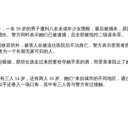
性事件，一名 59 岁的男子遭到八名未成年少女围殴，最后被捅杀
团伙。警方同时表示她们已被逮捕，且全部被指控二级谋杀罪。
y Avenue 附近的一间收容所外，被害人在被送往医院后不治身亡。警
害者描述为一个长期无家可归的人。
起吸烟，那些女孩走过来想要抢夺她手里的酒，而受害者阻止了她
有三人 14 岁，还有两人 16 岁。她们“来自城市的不同地区
似乎还卷入一场口角，其中有三人曾与警方有过接触。