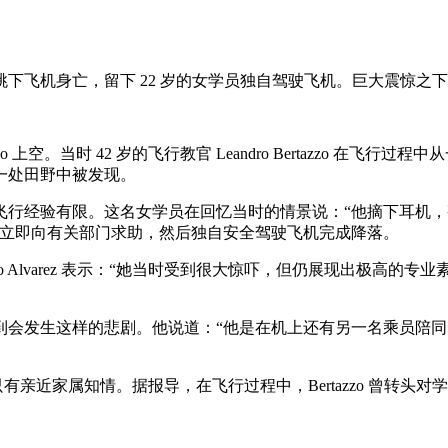
下飞机身亡，留下 22 岁的女学员独自驾驶飞机。巨大震惊之
。当时 42 岁的飞行教官 Leandro Bertazzo 在飞行过程中从一架
一处田野中被发现。
飞行经验有限。这名女学员在回忆当时的情景说：“他摘下耳机
员立即向有关部门求助，然后独自安全驾驶飞机完成降落。
ba 负责人 Eduardo Alvarez 表示：“她当时受到很大惊吓，但
”，没有人预料到会发生这样的悲剧。他说道：“他是在机上还有另一名
，只有亲近家属知情。据报导，在飞行过程中，Bertazzo 曾转头