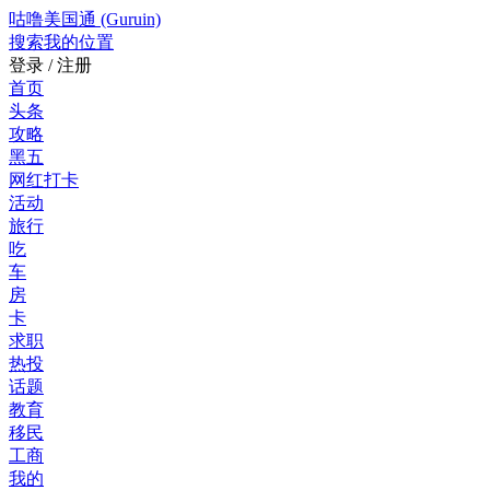
咕噜美国通 (Guruin)
搜索
我的位置
登录 / 注册
首页
头条
攻略
黑五
网红打卡
活动
旅行
吃
车
房
卡
求职
热投
话题
教育
移民
工商
我的