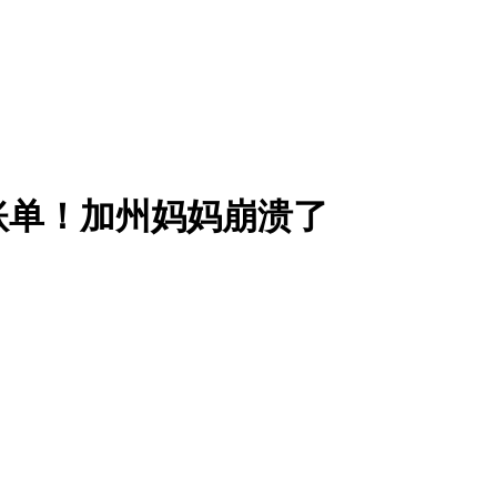
账单！加州妈妈崩溃了