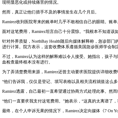
现明显恶化或持续痛苦的情况。
然而，真正让他们措手不及的事情发生在几个月后。
Ramirez收到医院寄来的账单时几乎不敢相信自己的眼睛。账
面对这笔费用，Ramirez坦言自己十分震惊。“我根本不知
针对外界质疑，NorthBay Health随后向媒体解释称
进行计算。院方表示，这套收费体系遵循美国急诊医师学会制
不过，Ramirez认为这样的解释难以令人接受。她指出，孩
血检查最终根本没有进行。
为了弄清楚费用来源，Ramirez还曾主动要求医院提供详
“他们告诉我，仅仅是登记、填写表格以及相关流程就值这么多钱
Ramirez透露，自己最初一直希望通过协商方式处理此事。
“他们一直要求我支付这笔费用。”她表示，“这真的太离谱了，
最终，在个人申诉无果的情况下，Ramirez决定向媒体《7 On 