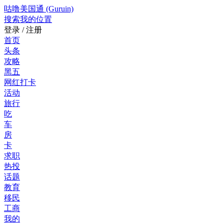
咕噜美国通 (Guruin)
搜索
我的位置
登录 / 注册
首页
头条
攻略
黑五
网红打卡
活动
旅行
吃
车
房
卡
求职
热投
话题
教育
移民
工商
我的