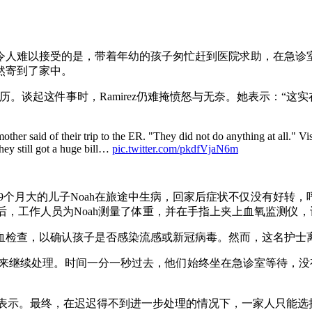
令人难以接受的是，带着年幼的孩子匆忙赶到医院求助，在急诊
然寄到了家中。
家最近遭遇的真实经历。谈起这件事时，Ramirez仍难掩愤怒与无奈。
her said of their trip to the ER. "They did not do anything at all." Vi
ey still got a huge bill…
pic.twitter.com/pkdfVjaN6m
她9个月大的儿子Noah在旅途中生病，回家后症状不仅没有好转，呼
。完成登记手续后，工作人员为Noah测量了体重，并在手指上夹上血氧监测
抽血检查，以确认孩子是否感染流感或新冠病毒。然而，这名护士
人员回来继续处理。时间一分一秒过去，他们始终坐在急诊室等待
rez表示。最终，在迟迟得不到进一步处理的情况下，一家人只能