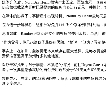
媒体介入后，NorthBay Health很快作出回应。医院
仍会根据截至离开时已经提供的服务内容进行记录，并据此计
在媒体的协调下，事情后来出现转机。NorthBay Health最终同
院方进一步解释称，这部分减免并非针对个别案例特殊处理，
尽管如此，Ramirez最终仍需支付调整后的费用余额。虽然
“作为父母，你只想给孩子最好的照顾。”她说，“但为了弄清
事实上，在加州，急诊费用本来就存在巨大差异。最终收费金
费标准普遍高于加州许多其他地区。
医疗专家指出，对于病情并不紧急的情况，前往Urgent Car
者，一次典型急诊就诊的自付费用通常介于301美元至693美
数据显示，在统计的118家医院中，急诊设施费用的中位数约
透明度信息。