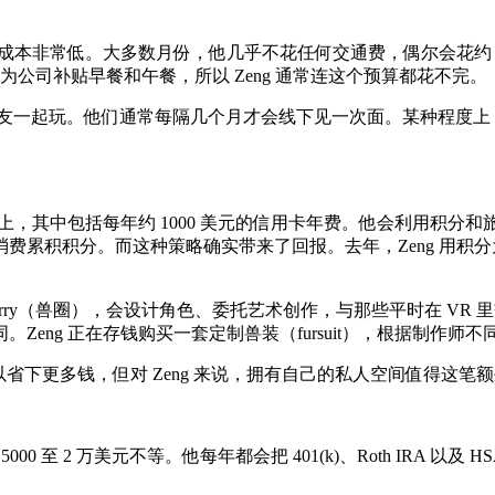
成本非常低。大多数月份，他几乎不花任何交通费，偶尔会花约 3
但因为公司补贴早餐和午餐，所以 Zeng 通常连这个预算都花不完。
面的朋友一起玩。他们通常每隔几个月才会线下见一次面。某种程
和兴趣爱好上，其中包括每年约 1000 美元的信用卡年费。他会利
费累积积分。而这种策略确实带来了回报。去年，Zeng 用积
furry（兽圈），会设计角色、委托艺术创作，与那些平时在 V
ng 正在存钱购买一套定制兽装（fursuit），根据制作师不同
省下更多钱，但对 Zeng 来说，拥有自己的私人空间值得这笔
0 至 2 万美元不等。他每年都会把 401(k)、Roth IRA 以