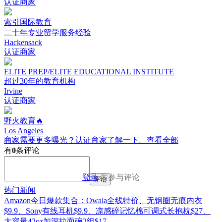
认证商家
索引国际教育
二十年专业留学服务经验
Hackensack
认证商家
ELITE PREP/ELITE EDUCATIONAL INSTITUTE
超过30年的教育机构
Irvine
认证商家
野火教育🔥
Los Angeles
商家需要更多曝光？认证商家了解一下。
查看全部
有
0
条评论
登录
后参与评论
评论
热门新闻
Amazon今日爆款集合：Owala全线特价、无钢圈无痕内衣
$9.9、Sony有线耳机$9.9、凉感碎记忆棉可调式长抱枕$27、
大容量42oz加深拉面碗2组$17