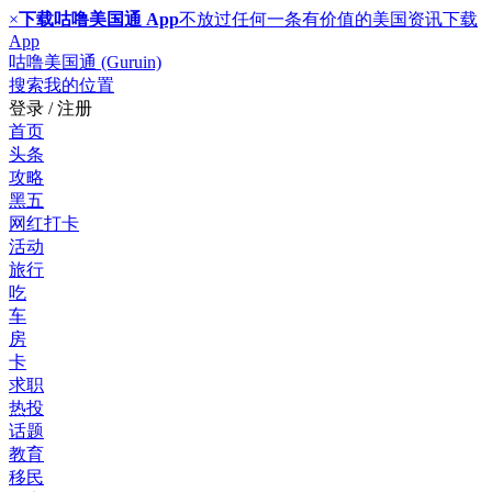
×
下载咕噜美国通 App
不放过任何一条有价值的美国资讯
下载
App
咕噜美国通 (Guruin)
搜索
我的位置
登录 / 注册
首页
头条
攻略
黑五
网红打卡
活动
旅行
吃
车
房
卡
求职
热投
话题
教育
移民