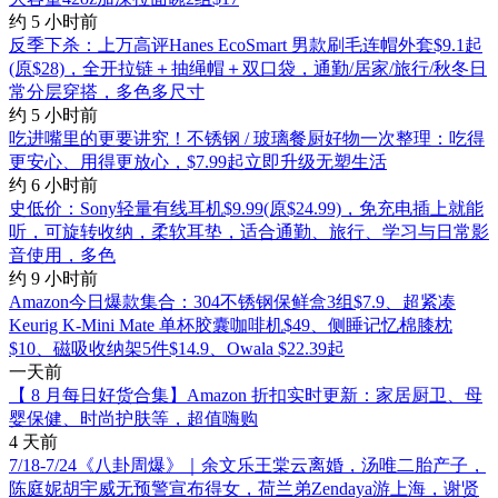
约 5 小时前
反季下杀：上万高评Hanes EcoSmart 男款刷毛连帽外套$9.1起
(原$28)，全开拉链＋抽绳帽＋双口袋，通勤/居家/旅行/秋冬日
常分层穿搭，多色多尺寸
约 5 小时前
吃进嘴里的更要讲究！不锈钢 / 玻璃餐厨好物一次整理：吃得
更安心、用得更放心，$7.99起立即升级无塑生活
约 6 小时前
史低价：Sony轻量有线耳机$9.99(原$24.99)，免充电插上就能
听，可旋转收纳，柔软耳垫，适合通勤、旅行、学习与日常影
音使用，多色
约 9 小时前
Amazon今日爆款集合：304不锈钢保鲜盒3组$7.9、超紧凑
Keurig K-Mini Mate 单杯胶囊咖啡机$49、侧睡记忆棉膝枕
$10、磁吸收纳架5件$14.9、Owala $22.39起
一天前
【 8 月每日好货合集】Amazon 折扣实时更新：家居厨卫、母
婴保健、时尚护肤等，超值嗨购
4 天前
7/18-7/24《八卦周爆》｜余文乐王棠云离婚，汤唯二胎产子，
陈庭妮胡宇威无预警宣布得女，荷兰弟Zendaya游上海，谢贤