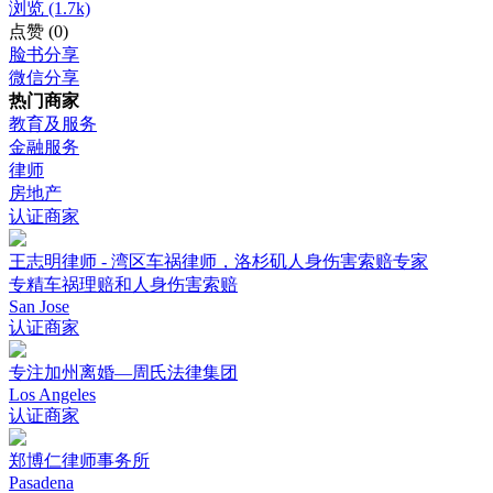
浏览
(1.7k)
点赞
(0)
脸书分享
微信分享
热门商家
教育及服务
金融服务
律师
房地产
认证商家
王志明律师 - 湾区车祸律师，洛杉矶人身伤害索赔专家
专精车祸理赔和人身伤害索赔
San Jose
认证商家
专注加州离婚—周氏法律集团
Los Angeles
认证商家
郑博仁律师事务所
Pasadena