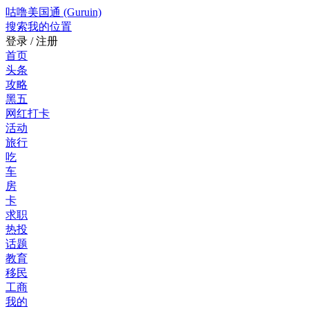
咕噜美国通 (Guruin)
搜索
我的位置
登录 / 注册
首页
头条
攻略
黑五
网红打卡
活动
旅行
吃
车
房
卡
求职
热投
话题
教育
移民
工商
我的