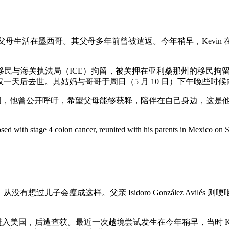
民，但长期与父母生活在墨西哥。其父母多年前曾被遣返。今年稍早，K
与海关执法局（ICE）拘留，被关押在亚利桑那州的移民拘留中心
父母重聚仅一天后去世。其姑妈与哥哥于周日（5 月 10 日）下午晚些
。上周，他曾公开呼吁，希望父母能够获释，陪伴在自己身边，这
d with stage 4 colon cancer, reunited with his parents in Mexico on Sa
时含泪表示，从没有想过儿子会瘦成这样。父亲 Isidoro González 
进入美国，后遭查获。最近一次越境尝试发生在今年稍早，当时 Kev