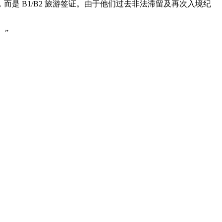
）”，而是 B1/B2 旅游签证。由于他们过去非法滞留及再次入境纪
。”