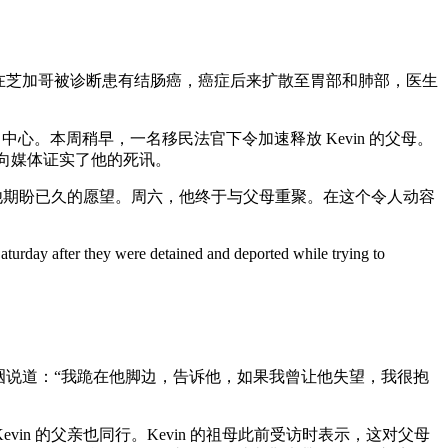
evin 在芝加哥被诊断患有结肠癌，癌症后来扩散至胃部和肺部，医生
。本周稍早，一名移民法官下令加速释放 Kevin 的父母。
时候向媒体证实了他的死讯。
是他期盼已久的愿望。周六，他终于与父母重聚。在这个令人动容
turday after they were detained and deported while trying to
Avilés 则哽咽说道：“我跪在他脚边，告诉他，如果我曾让他失望，我很抱
in 的父亲也同行。Kevin 的祖母此前受访时表示，这对父母